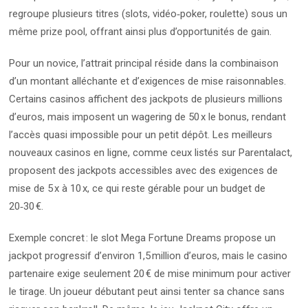
regroupe plusieurs titres (slots, vidéo‑poker, roulette) sous un
même prize pool, offrant ainsi plus d’opportunités de gain.
Pour un novice, l’attrait principal réside dans la combinaison
d’un montant alléchante et d’exigences de mise raisonnables.
Certains casinos affichent des jackpots de plusieurs millions
d’euros, mais imposent un wagering de 50 x le bonus, rendant
l’accès quasi impossible pour un petit dépôt. Les meilleurs
nouveaux casinos en ligne, comme ceux listés sur Parentalact,
proposent des jackpots accessibles avec des exigences de
mise de 5 x à 10 x, ce qui reste gérable pour un budget de
20‑30 €.
Exemple concret : le slot Mega Fortune Dreams propose un
jackpot progressif d’environ 1,5 million d’euros, mais le casino
partenaire exige seulement 20 € de mise minimum pour activer
le tirage. Un joueur débutant peut ainsi tenter sa chance sans