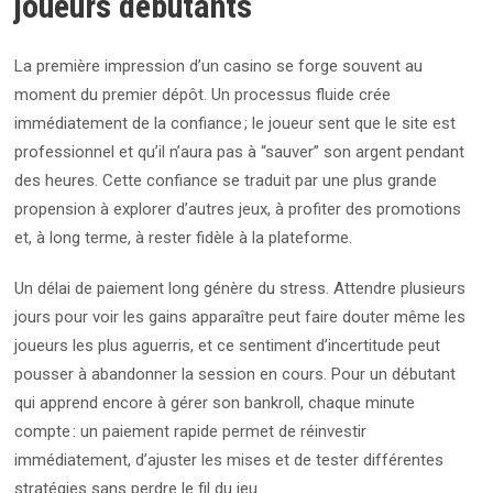
joueurs débutants
La première impression d’un casino se forge souvent au
moment du premier dépôt. Un processus fluide crée
immédiatement de la confiance ; le joueur sent que le site est
professionnel et qu’il n’aura pas à “sauver” son argent pendant
des heures. Cette confiance se traduit par une plus grande
propension à explorer d’autres jeux, à profiter des promotions
et, à long terme, à rester fidèle à la plateforme.
Un délai de paiement long génère du stress. Attendre plusieurs
jours pour voir les gains apparaître peut faire douter même les
joueurs les plus aguerris, et ce sentiment d’incertitude peut
pousser à abandonner la session en cours. Pour un débutant
qui apprend encore à gérer son bankroll, chaque minute
compte : un paiement rapide permet de réinvestir
immédiatement, d’ajuster les mises et de tester différentes
stratégies sans perdre le fil du jeu.