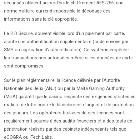
sécurisés utilisent aujourd’hui le chiffrement AES‑256, une
norme militaire qui rend impossible le décodage des
informations sans la clé appropriée.
Le 3‑D Secure, souvent visible lors d’un paiement par carte,
ajoute une authentification supplémentaire (code envoyé par
SMS ou application d’authentification). Ce système empêche
les transactions non autorisées même si les données de carte
sont compromises.
Sur le plan réglementaire, la licence délivrée par l’Autorité
Nationale des Jeux (ANJ) ou par la Malta Gaming Authority
(MGA) garantit que le casino respecte des exigences strictes en
matière de lutte contre le blanchiment d’argent et de protection
des joueurs. Les opérateurs titulaires de ces licences sont
régulièrement soumis à des audits financiers et à des tests de
pénétration réalisés par des cabinets indépendants tels que
eCOGRA ou iTech Labs.