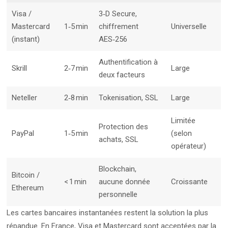
Visa /
3‑D Secure,
Mastercard
1‑5 min
chiffrement
Universelle
(instant)
AES‑256
Authentification à
Skrill
2‑7 min
Large
deux facteurs
Neteller
2‑8 min
Tokenisation, SSL
Large
Limitée
Protection des
PayPal
1‑5 min
(selon
achats, SSL
opérateur)
Blockchain,
Bitcoin /
< 1 min
aucune donnée
Croissante
Ethereum
personnelle
Les cartes bancaires instantanées restent la solution la plus
répandue. En France, Visa et Mastercard sont acceptées par la