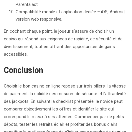
Parentalact.
Compatibilité mobile et application dédiée – iOS, Android,
version web responsive.
En cochant chaque point, le joueur s’assure de choisir un
casino qui répond aux exigences de rapidité, de sécurité et de
divertissement, tout en offrant des opportunités de gains
accessibles.
Conclusion
Choisir le bon casino en ligne repose sur trois piliers : la vitesse
de paiement, la solidité des mesures de sécurité et l’attractivité
des jackpots. En suivant la checklist présentée, le novice peut
comparer objectivement les offres et identifier le site qui
correspond le mieux à ses attentes. Commencer par de petits
dépôts, tester les retraits éclair et profiter des bonus clairs
constitue la meilleure façon de s’initier sans prendre de risques