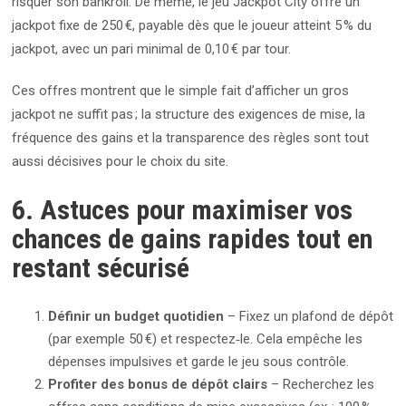
risquer son bankroll. De même, le jeu Jackpot City offre un
jackpot fixe de 250 €, payable dès que le joueur atteint 5 % du
jackpot, avec un pari minimal de 0,10 € par tour.
Ces offres montrent que le simple fait d’afficher un gros
jackpot ne suffit pas ; la structure des exigences de mise, la
fréquence des gains et la transparence des règles sont tout
aussi décisives pour le choix du site.
6. Astuces pour maximiser vos
chances de gains rapides tout en
restant sécurisé
Définir un budget quotidien
– Fixez un plafond de dépôt
(par exemple 50 €) et respectez‑le. Cela empêche les
dépenses impulsives et garde le jeu sous contrôle.
Profiter des bonus de dépôt clairs
– Recherchez les