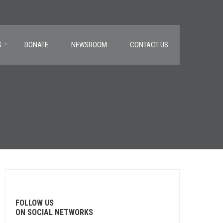
S
DONATE
NEWSROOM
CONTACT US
FOLLOW US
ON SOCIAL NETWORKS