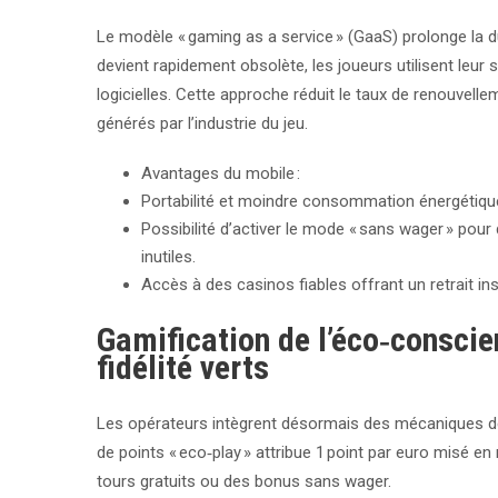
Le modèle « gaming as a service » (GaaS) prolonge la du
devient rapidement obsolète, les joueurs utilisent leur
logicielles. Cette approche réduit le taux de renouvell
générés par l’industrie du jeu.
Avantages du mobile :
Portabilité et moindre consommation énergétiqu
Possibilité d’activer le mode « sans wager » pour
inutiles.
Accès à des casinos fiables offrant un retrait in
Gamification de l’éco‑conscie
fidélité verts
Les opérateurs intègrent désormais des mécaniques d
de points « eco‑play » attribue 1 point par euro misé
tours gratuits ou des bonus sans wager.