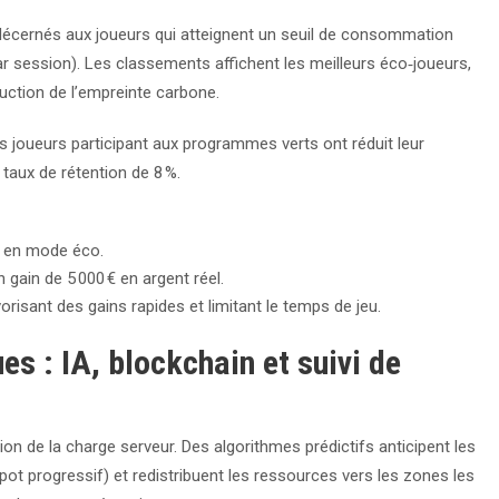
décernés aux joueurs qui atteignent un seuil de consommation
r session). Les classements affichent les meilleurs éco‑joueurs,
ction de l’empreinte carbone.
s joueurs participant aux programmes verts ont réduit leur
aux de rétention de 8 %.
s en mode éco.
gain de 5 000 € en argent réel.
avorisant des gains rapides et limitant le temps de jeu.
s : IA, blockchain et suivi de
sation de la charge serveur. Des algorithmes prédictifs anticipent les
kpot progressif) et redistribuent les ressources vers les zones les