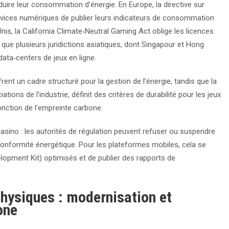
uire leur consommation d’énergie. En Europe, la directive sur
ervices numériques de publier leurs indicateurs de consommation
Unis, la California Climate‑Neutral Gaming Act oblige les licences
ue plusieurs juridictions asiatiques, dont Singapour et Hong
data‑centers de jeux en ligne.
rent un cadre structuré pour la gestion de l’énergie, tandis que la
ions de l’industrie, définit des critères de durabilité pour les jeux
fonction de l’empreinte carbone.
sino : les autorités de régulation peuvent refuser ou suspendre
conformité énergétique. Pour les plateformes mobiles, cela se
velopment Kit) optimisés et de publier des rapports de
physiques : modernisation et
one