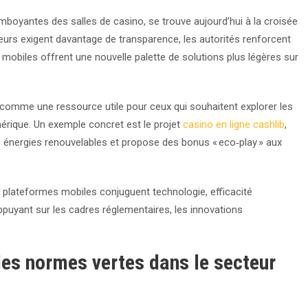
mboyantes des salles de casino, se trouve aujourd’hui à la croisée
ueurs exigent davantage de transparence, les autorités renforcent
mobiles offrent une nouvelle palette de solutions plus légères sur
 comme une ressource utile pour ceux qui souhaitent explorer les
mérique. Un exemple concret est le projet
casino en ligne cashlib
,
s énergies renouvelables et propose des bonus « eco‑play » aux
 plateformes mobiles conjuguent technologie, efficacité
ppuyant sur les cadres réglementaires, les innovations
les normes vertes dans le secteur