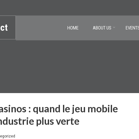
ect
HOME
ABOUT US
EVENT
asinos : quand le jeu mobile
ndustrie plus verte
egorized