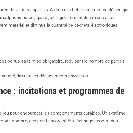
rée de vie des appareils. Au lieu d’acheter une console dédiée qui
 smartphone actuel, qui reçoit régulièrement des mises à jour
ement matériel et diminue la quantité de déchets électroniques
e.
 des bonus sans mise obligatoire, réduisant le nombre de parties
stantané, limitant les déplacements physiques.
nce : incitations et programmes de
e jeu pour encourager les comportements durables. Un système
 en mode sombre, ces points pouvant être échangés contre des