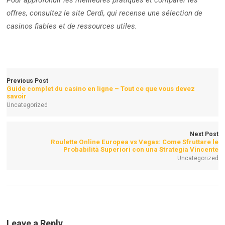
Pour approfondir les meilleures pratiques et comparer les
offres, consultez le site Cerdi, qui recense une sélection de
casinos fiables et de ressources utiles.
Previous Post
Guide complet du casino en ligne – Tout ce que vous devez
savoir
Uncategorized
Next Post
Roulette Online Europea vs Vegas: Come Sfruttare le
Probabilità Superiori con una Strategia Vincente
Uncategorized
Leave a Reply