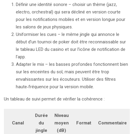
Définir une identité sonore – choisir un thème (jazz,
electro, orchestral) qui sera décliné en version courte
pour les notifications mobiles et en version longue pour
les salons de jeux physiques.
Uniformiser les cues – le même jingle qui annonce le
début d’un tournoi de poker doit être reconnaissable sur
le tableau LED du casino et sur l’icône de notification de
l’app.
Adapter le mix – les basses profondes fonctionnent bien
sur les enceintes du sol, mais peuvent être trop
envahissantes sur les écouteurs. Utiliser des filtres
haute‑fréquence pour la version mobile.
Un tableau de suivi permet de vérifier la cohérence :
Durée
Niveau
Canal
du
moyen
Format
Commentaire
jingle
(dB)