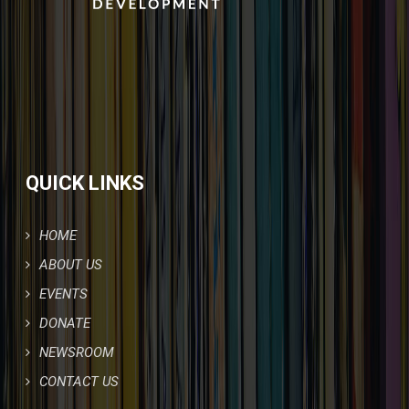
QUICK LINKS
HOME
ABOUT US
EVENTS
DONATE
NEWSROOM
CONTACT US