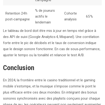
% de joueurs
Retention 24 h
Cohorte
actifs le
65 %
post‑campagne
analysis
lendemain
Le tableau de bord doit être mis à jour en temps réel grâce à
des API de suivi (Google Analytics 4, Mixpanel). Une corrélation
forte entre le pic de décibels et le taux de conversion indique
que le design sonore fonctionne. En cas de sous‑performance,
ajuster le tempo ou la tonalité et relancer le test A/B.
Conclusion
En 2024, la frontière entre le casino traditionnel et le gaming
mobile s’estompe, et la musique s’impose comme le pont le
plus efficace entre ces deux mondes. En intégrant des bonus
sonores synchronisés avec des playlists conçues pour chaque
phase de jeu, les opérateurs peuvent non seulement augmenter