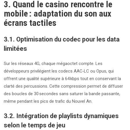
3. Quand le casino rencontre le
mobile : adaptation du son aux
écrans tactiles
3.1. Optimisation du codec pour les data
limitées
Sur les réseaux 4G, chaque mégaoctet compte. Les
développeurs privilégient les codecs AAC‑LC ou Opus, qui
offrent une qualité supérieure à 64 kbps tout en conservant la
clarté des percussions. Cette compression permet de diffuser
des boucles de 30 secondes sans saturer la bande passante,
même pendant les pics de trafic du Nouvel An.
3.2. Intégration de playlists dynamiques
selon le temps de jeu