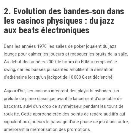
2. Evolution des bandes‑son dans
les casinos physiques : du jazz
aux beats électroniques
Dans les années 1970, les salles de poker jouaient du jazz
lounge pour calmer les joueurs et masquer les bruits de la salle.
Au début des années 2000, le boom du EDM a remplacé le
swing, car les basses puissantes amplifient la sensation
d’adrénaline lorsqu’un jackpot de 10 000 € est déclenché.
Aujourd’hui, les casinos intègrent des playlists hybrides : un
prélude de piano classique avant le lancement d’une table de
baccarat, suivi d’un drop de synthétiseur pendant les tours de
roulette. Cette approche crée des points de repère auditifs qui
signalent aux joueurs le passage d’une phase de jeu à une autre,
améliorant la mémorisation des promotions.