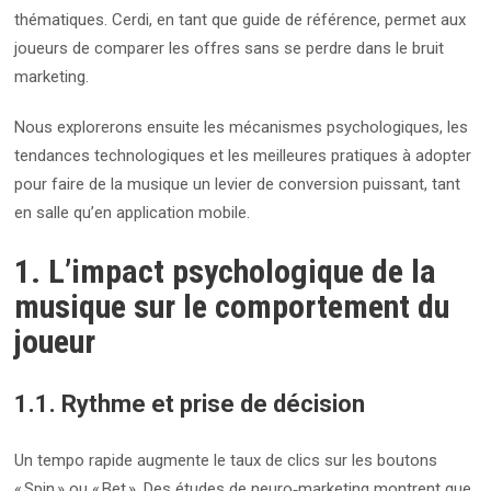
thématiques. Cerdi, en tant que guide de référence, permet aux
joueurs de comparer les offres sans se perdre dans le bruit
marketing.
Nous explorerons ensuite les mécanismes psychologiques, les
tendances technologiques et les meilleures pratiques à adopter
pour faire de la musique un levier de conversion puissant, tant
en salle qu’en application mobile.
1. L’impact psychologique de la
musique sur le comportement du
joueur
1.1. Rythme et prise de décision
Un tempo rapide augmente le taux de clics sur les boutons
« Spin » ou « Bet ». Des études de neuro‑marketing montrent que