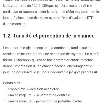
les battements de 120 à 130 bpm synchronisent le rythme
cardiaque et raccourcissent le temps de réflexion, poussant le
joueur à placer plus de mises avant même d’évaluer le RTP
d’une machine.
1.2. Tonalité et perception de la chance
Les accords majeurs inspirent la confiance, tandis que les
tonalités mineures créent une sensation de mystère. Un slot à
thème « Pharaon » qui utilise une gamme orientale mineure
donne l’impression d’une chance cachée, encourageant le
joueur à poursuivre le jeu pour découvrir le jackpot progressif.
Points clés
– Tempo élevé → décision accélérée.
– Tonalité majeure → sentiment de contrôle.
– Tonalité mineure → perception de potentiel caché.