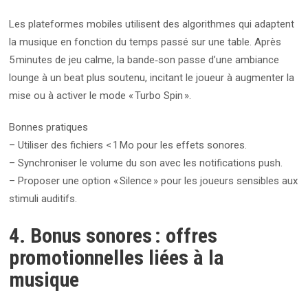
Les plateformes mobiles utilisent des algorithmes qui adaptent
la musique en fonction du temps passé sur une table. Après
5 minutes de jeu calme, la bande‑son passe d’une ambiance
lounge à un beat plus soutenu, incitant le joueur à augmenter la
mise ou à activer le mode « Turbo Spin ».
Bonnes pratiques
– Utiliser des fichiers < 1 Mo pour les effets sonores.
– Synchroniser le volume du son avec les notifications push.
– Proposer une option « Silence » pour les joueurs sensibles aux
stimuli auditifs.
4. Bonus sonores : offres
promotionnelles liées à la
musique