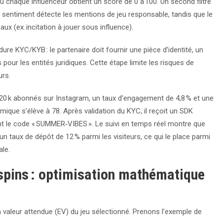
chaque influenceur obtient un score de 0 à 100. Un second filtre
 sentiment détecte les mentions de jeu responsable, tandis que le
ux (ex. incitation à jouer sous influence).
re KYC/KYB : le partenaire doit fournir une pièce d’identité, un
is pour les entités juridiques. Cette étape limite les risques de
urs.
120 k abonnés sur Instagram, un taux d’engagement de 4,8 % et une
ique s’élève à 78. Après validation du KYC, il reçoit un SDK
ant le code « SUMMER‑VIBES ». Le suivi en temps réel montre que
 taux de dépôt de 12 % parmi les visiteurs, ce qui le place parmi
ale.
‑spins : optimisation mathématique
a valeur attendue (EV) du jeu sélectionné. Prenons l’exemple de