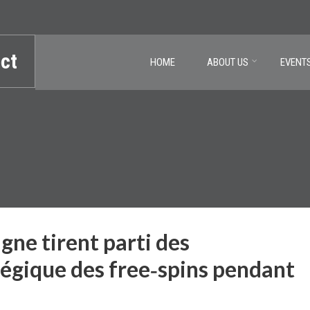
ect
HOME
ABOUT US
EVENT
gne tirent parti des
atégique des free‑spins pendant