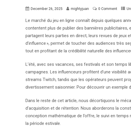
December 26, 2025
mightyjuan
0 Comment
Un
Le marché du jeu en ligne connaît depuis quelques ann
contentent plus de publier des bannières publicitaires,
partagent leurs parties en direct, leurs revues de jeux
d’influence », permet de toucher des audiences très s
tout en profitant de la crédibilité naturelle des influence
L’été, avec ses vacances, ses festivals et son temps l
campagnes. Les influenceurs profitent d’une visibilité a
streams Twitch, tandis que les opérateurs peuvent pro
divertissement saisonnier. Pour découvrir un exemple d
Dans le reste de cet article, nous décortiquons le méc
d’acquisition et de rétention. Nous aborderons la constru
conception mathématique de l’offre, le suivi en temps 
la période estivale.