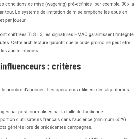
s conditions de mise (wagering) pré‑définies : par exemple, 30 x la
par tour. Le système de limitation de mise empêche les abus en
t par joueur.
t chiffrées TLS 1.3, les signatures HMAC garantissent l’intégrité
utes. Cette architecture garantit que le code promo ne peut être
les audits internes.
influenceurs : critères
r le nombre d’abonnés. Les opérateurs utilisent des algorithmes
es par post, normalisés par la taille de l’audience.
oportion d’utilisateurs français dans l’audience (minimum 65 %).
dépôts générés lors de précédentes campagnes.