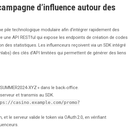
 campagne d’influence autour des
 pile technologique modulaire afin d’intégrer rapidement des
 une API RESTful qui expose les endpoints de création de codes
n des statistiques. Les influenceurs reçoivent via un SDK intégré
mlabs) des clés d’API limitées qui permettent de générer des liens
 SUMMER2024‑XYZ » dans le back‑office.
serveur et transmis au SDK.
ps://casino.example.com/promo?
on, et le serveur valide le token via OAuth 2.0, en vérifiant
luenceurs.