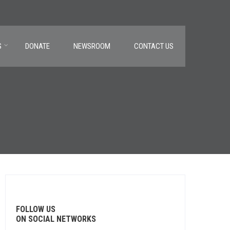
S
DONATE
NEWSROOM
CONTACT US
FOLLOW US
ON SOCIAL NETWORKS