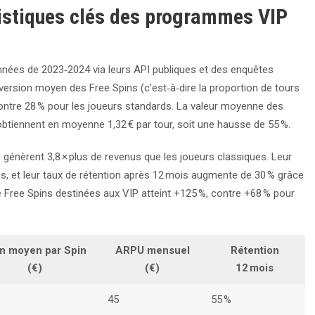
atistiques clés des programmes VIP
onnées de 2023‑2024 via leurs API publiques et des enquêtes
ersion moyen des Free Spins (c’est‑à‑dire la proportion de tours
 contre 28 % pour les joueurs standards. La valeur moyenne des
P obtiennent en moyenne 1,32 € par tour, soit une hausse de 55 %.
 génèrent 3,8 × plus de revenus que les joueurs classiques. Leur
, et leur taux de rétention après 12 mois augmente de 30 % grâce
Free Spins destinées aux VIP atteint +125 %, contre +68 % pour
n moyen par Spin
ARPU mensuel
Rétention
(€)
(€)
12 mois
45
55 %