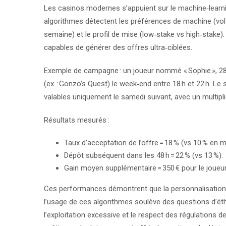
Les casinos modernes s’appuient sur le machine‑learn
algorithmes détectent les préférences de machine (volati
semaine) et le profil de mise (low‑stake vs high‑stake
capables de générer des offres ultra‑ciblées.
Exemple de campagne : un joueur nommé « Sophie », 28 
(ex. : Gonzo’s Quest) le week‑end entre 18 h et 22 h. Le 
valables uniquement le samedi suivant, avec un multipl
Résultats mesurés :
Taux d’acceptation de l’offre = 18 % (vs 10 % en 
Dépôt subséquent dans les 48 h = 22 % (vs 13 %).
Gain moyen supplémentaire = 350 € pour le joueur
Ces performances démontrent que la personnalisation
l’usage de ces algorithmes soulève des questions d’éthi
l’exploitation excessive et le respect des régulations 