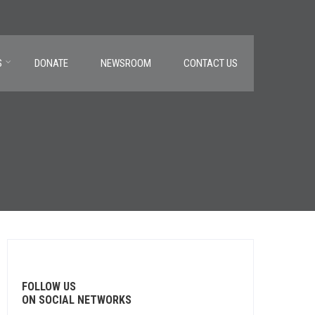
S
DONATE
NEWSROOM
CONTACT US
FOLLOW US
ON SOCIAL NETWORKS