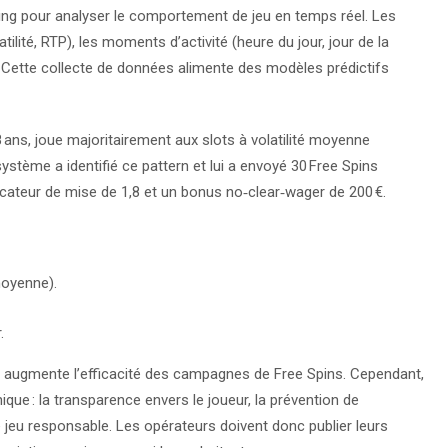
ing pour analyser le comportement de jeu en temps réel. Les
lité, RTP), les moments d’activité (heure du jour, jour de la
). Cette collecte de données alimente des modèles prédictifs
ans, joue majoritairement aux slots à volatilité moyenne
système a identifié ce pattern et lui a envoyé 30 Free Spins
icateur de mise de 1,8 et un bonus no‑clear‑wager de 200 €.
moyenne).
.
 augmente l’efficacité des campagnes de Free Spins. Cependant,
que : la transparence envers le joueur, la prévention de
de jeu responsable. Les opérateurs doivent donc publier leurs