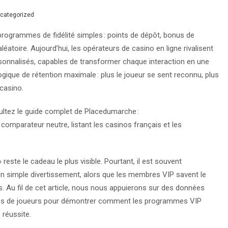
categorized
rogrammes de fidélité simples : points de dépôt, bonus de
éatoire. Aujourd’hui, les opérateurs de casino en ligne rivalisent
sonnalisés, capables de transformer chaque interaction en une
ogique de rétention maximale : plus le joueur se sent reconnu, plus
 casino.
ltez le guide complet de Placedumarche :
comparateur neutre, listant les casinos français et les
reste le cadeau le plus visible. Pourtant, il est souvent
n simple divertissement, alors que les membres VIP savent le
fs. Au fil de cet article, nous nous appuierons sur des données
ages de joueurs pour démontrer comment les programmes VIP
 réussite.