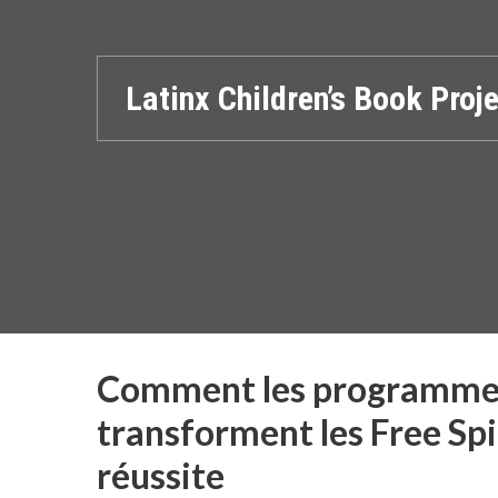
Latinx Children’s Book
Proj
Comment les programmes 
transforment les Free Spi
réussite