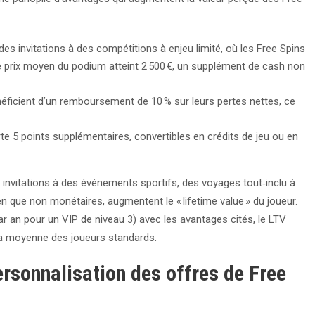
des invitations à des compétitions à enjeu limité, où les Free Spins
e prix moyen du podium atteint 2 500 €, un supplément de cash non
néficient d’un remboursement de 10 % sur leurs pertes nettes, ce
orte 5 points supplémentaires, convertibles en crédits de jeu ou en
s invitations à des événements sportifs, des voyages tout‑inclu à
 que non monétaires, augmentent le « lifetime value » du joueur.
 an pour un VIP de niveau 3) avec les avantages cités, le LTV
 la moyenne des joueurs standards.
ersonnalisation des offres de Free