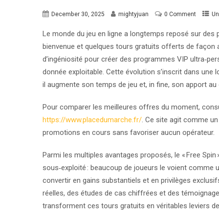
December 30, 2025
mightyjuan
0 Comment
Un
Le monde du jeu en ligne a longtemps reposé sur des p
bienvenue et quelques tours gratuits offerts de façon al
d’ingéniosité pour créer des programmes VIP ultra‑per
donnée exploitable. Cette évolution s’inscrit dans une l
il augmente son temps de jeu et, in fine, son apport au
Pour comparer les meilleures offres du moment, consu
https://www.placedumarche.fr/
. Ce site agit comme un 
promotions en cours sans favoriser aucun opérateur.
Parmi les multiples avantages proposés, le « Free Spin » 
sous‑exploité : beaucoup de joueurs le voient comme u
convertir en gains substantiels et en privilèges exclusi
réelles, des études de cas chiffrées et des témoign
transforment ces tours gratuits en véritables leviers de