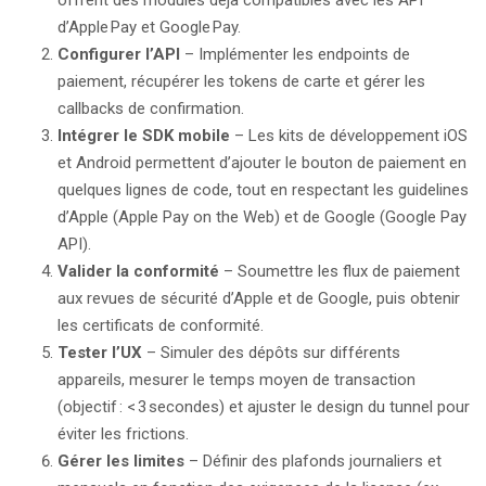
offrent des modules déjà compatibles avec les API
d’Apple Pay et Google Pay.
Configurer l’API
– Implémenter les endpoints de
paiement, récupérer les tokens de carte et gérer les
callbacks de confirmation.
Intégrer le SDK mobile
– Les kits de développement iOS
et Android permettent d’ajouter le bouton de paiement en
quelques lignes de code, tout en respectant les guidelines
d’Apple (Apple Pay on the Web) et de Google (Google Pay
API).
Valider la conformité
– Soumettre les flux de paiement
aux revues de sécurité d’Apple et de Google, puis obtenir
les certificats de conformité.
Tester l’UX
– Simuler des dépôts sur différents
appareils, mesurer le temps moyen de transaction
(objectif : < 3 secondes) et ajuster le design du tunnel pour
éviter les frictions.
Gérer les limites
– Définir des plafonds journaliers et