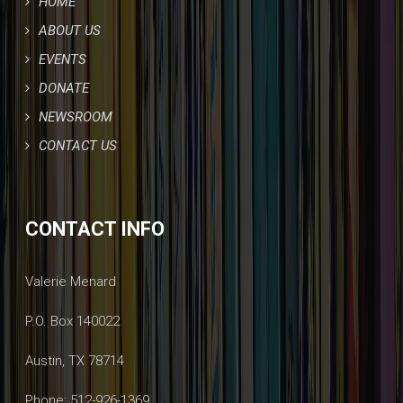
HOME
ABOUT US
EVENTS
DONATE
NEWSROOM
CONTACT US
CONTACT INFO
Valerie Menard
P.O. Box 140022
Austin, TX 78714
Phone: 512-926-1369