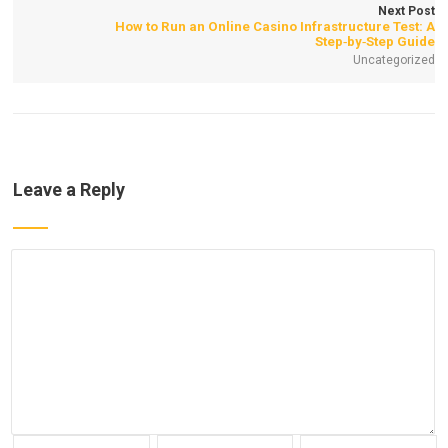
Next Post
How to Run an Online Casino Infrastructure Test: A
Step‑by‑Step Guide
Uncategorized
Leave a Reply