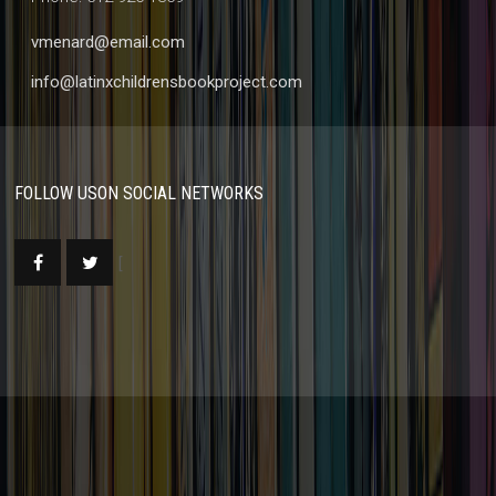
vmenard@email.com
info@latinxchildrensbookproject.com
FOLLOW US
ON SOCIAL NETWORKS
[