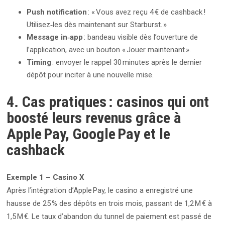
Push notification
: « Vous avez reçu 4 € de cashback !
Utilisez‑les dès maintenant sur Starburst. »
Message in‑app
: bandeau visible dès l’ouverture de
l’application, avec un bouton « Jouer maintenant ».
Timing
: envoyer le rappel 30 minutes après le dernier
dépôt pour inciter à une nouvelle mise.
4. Cas pratiques : casinos qui ont
boosté leurs revenus grâce à
Apple Pay, Google Pay et le
cashback
Exemple 1 – Casino X
Après l’intégration d’Apple Pay, le casino a enregistré une
hausse de 25 % des dépôts en trois mois, passant de 1,2 M € à
1,5 M €. Le taux d’abandon du tunnel de paiement est passé de