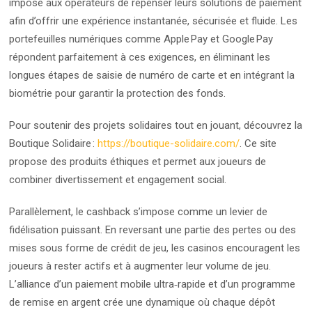
impose aux opérateurs de repenser leurs solutions de paiement
afin d’offrir une expérience instantanée, sécurisée et fluide. Les
portefeuilles numériques comme Apple Pay et Google Pay
répondent parfaitement à ces exigences, en éliminant les
longues étapes de saisie de numéro de carte et en intégrant la
biométrie pour garantir la protection des fonds.
Pour soutenir des projets solidaires tout en jouant, découvrez la
Boutique Solidaire :
https://boutique-solidaire.com/
. Ce site
propose des produits éthiques et permet aux joueurs de
combiner divertissement et engagement social.
Parallèlement, le cashback s’impose comme un levier de
fidélisation puissant. En reversant une partie des pertes ou des
mises sous forme de crédit de jeu, les casinos encouragent les
joueurs à rester actifs et à augmenter leur volume de jeu.
L’alliance d’un paiement mobile ultra‑rapide et d’un programme
de remise en argent crée une dynamique où chaque dépôt