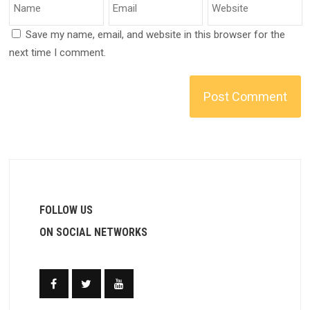
Save my name, email, and website in this browser for the
next time I comment.
FOLLOW US
ON SOCIAL NETWORKS