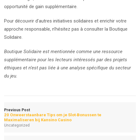
opportunité de gain supplémentaire.
Pour découvrir d’autres initiatives solidaires et enrichir votre
approche responsable, n’hésitez pas à consulter la Boutique
Solidaire.
Boutique Solidaire est mentionnée comme une ressource
supplémentaire pour les lecteurs intéressés par des projets
éthiques et n’est pas liée à une analyse spécifique du secteur
du jeu.
Previous Post
20 Onweerstaanbare Tips om je Slot‑Bonussen te
Maximaliseren bij Kansino Casino
Uncategorized