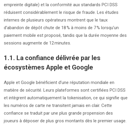
empreinte digitale) et la conformité aux standards PCI DSS
réduisent considérablement le risque de fraude. Les études
internes de plusieurs opérateurs montrent que le taux
d’abandon de dépôt chute de 18 % à moins de 7 % lorsqu’un
paiement mobile est proposé, tandis que la durée moyenne des
sessions augmente de 12 minutes.
1.1. La confiance délivrée par les
écosystèmes Apple et Google
Apple et Google bénéficient d’une réputation mondiale en
matière de sécurité. Leurs plateformes sont certifiées PCI DSS
et intègrent automatiquement la tokenisation, ce qui signifie que
les numéros de carte ne transitent jamais en clair. Cette
confiance se traduit par une plus grande propension des
joueurs à déposer de plus gros montants dès le premier usage.