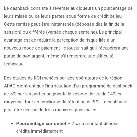
Le cashback consiste à reverser aux joueurs un pourcentage de
leurs mises ou de leurs pertes sous forme de crédit de jeu.
Cette remise peut être instantanée (déposée dès la fin de la
session) ou différée (versée chaque semaine). Le principal
avantage est de réduire la perception de risque liée à un
nouveau mode de paiement : le joueur sait qu’il récupérera une
partie de son argent, même s’il rencontre une difficulté
technique.
Des études de ROI menées par des opérateurs de la région
APAC montrent que l’introduction d’un programme de cashback
de 5 % sur les pertes augmente le volume de jeu de 14 % en
moyenne, tout en améliorant la rétention de 9 %. Le cashback
peut être décliné de trois manières principales :
Pourcentage sur dépôt
– 2 % du montant déposé,
crédité immédiatement.