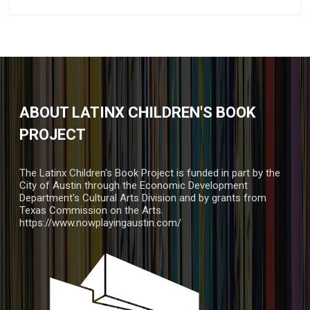
ABOUT LATINX CHILDREN'S BOOK
PROJECT
The Latinx Children's Book Project is funded in part by the
City of Austin through the Economic Development
Department's Cultural Arts Division and by grants from
Texas Commission on the Arts.
https://www.nowplayingaustin.com/