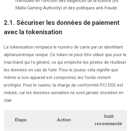
mensuels en fonction des exigences de la licence (ex.
Malta Gaming Authority) et des politiques anti‑fraude.
2.1. Sécuriser les données de paiement
avec la tokenisation
La tokenisation remplace le numéro de carte par un identifiant
alphanumérique unique. Ce token ne peut être utilisé que pour le
marchand qui l’a généré, ce qui empêche les pirates de réutiliser
les données en cas de fuite. Pour le joueur, cela signifie que
même si son appareil est compromis, les fonds restent
protégés. Pour le casino, la charge de conformité PCI DSS est
réduite, car les données sensibles ne sont jamais stockées en
clair.
Outil
Étape
Action
recommandé