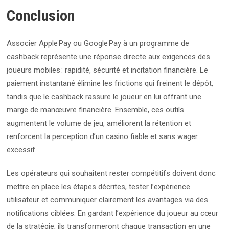
Conclusion
Associer Apple Pay ou Google Pay à un programme de
cashback représente une réponse directe aux exigences des
joueurs mobiles : rapidité, sécurité et incitation financière. Le
paiement instantané élimine les frictions qui freinent le dépôt,
tandis que le cashback rassure le joueur en lui offrant une
marge de manœuvre financière. Ensemble, ces outils
augmentent le volume de jeu, améliorent la rétention et
renforcent la perception d’un casino fiable et sans wager
excessif.
Les opérateurs qui souhaitent rester compétitifs doivent donc
mettre en place les étapes décrites, tester l’expérience
utilisateur et communiquer clairement les avantages via des
notifications ciblées. En gardant l’expérience du joueur au cœur
de la stratégie, ils transformeront chaque transaction en une