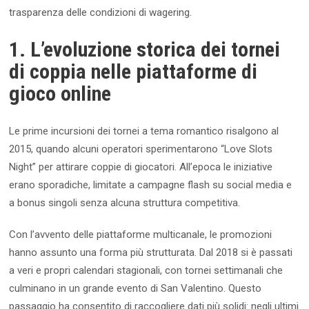
trasparenza delle condizioni di wagering.
1. L’evoluzione storica dei tornei
di coppia nelle piattaforme di
gioco online
Le prime incursioni dei tornei a tema romantico risalgono al
2015, quando alcuni operatori sperimentarono “Love Slots
Night” per attirare coppie di giocatori. All’epoca le iniziative
erano sporadiche, limitate a campagne flash su social media e
a bonus singoli senza alcuna struttura competitiva.
Con l’avvento delle piattaforme multicanale, le promozioni
hanno assunto una forma più strutturata. Dal 2018 si è passati
a veri e propri calendari stagionali, con tornei settimanali che
culminano in un grande evento di San Valentino. Questo
passaggio ha consentito di raccogliere dati più solidi: negli ultimi