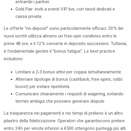
entrambi i partner.
Gold Pair: inviti a eventi VIP live, con tavoli dedicati e
cassa privata.
Le offerte “no‑deposit” sono particolarmente efficaci: 20 % dei
nuovi iscritti utilizza almeno un free‑spin condiviso entro le
prime 48 ore, e il 12 % converte in deposito successivo. Tuttavia,
è fondamentale gestire il “bonus fatigue”. Le best practice
includono:
Limitare a 2‑3 bonus attivi per coppia simultaneamente.
Alternare tipologie di bonus (cashback, free‑spins, odds
boost) per evitare ripetitività.
Comunicare chiaramente i requisiti di wagering, evitando
termini ambigui che possano generare dispute.
La trasparenza nei pagamenti e nei tempi di prelievo è un altro
pilastro della fidelizzazione. Operatori che garantiscono prelievi
entro 24 h per vincite inferiori a €500 ottengono punteggi più alti