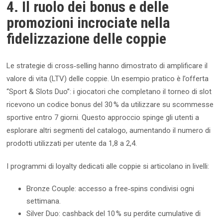
4. Il ruolo dei bonus e delle
promozioni incrociate nella
fidelizzazione delle coppie
Le strategie di cross‑selling hanno dimostrato di amplificare il
valore di vita (LTV) delle coppie. Un esempio pratico è l’offerta
“Sport & Slots Duo”: i giocatori che completano il torneo di slot
ricevono un codice bonus del 30 % da utilizzare su scommesse
sportive entro 7 giorni. Questo approccio spinge gli utenti a
esplorare altri segmenti del catalogo, aumentando il numero di
prodotti utilizzati per utente da 1,8 a 2,4.
I programmi di loyalty dedicati alle coppie si articolano in livelli:
Bronze Couple: accesso a free‑spins condivisi ogni
settimana.
Silver Duo: cashback del 10 % su perdite cumulative di