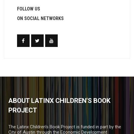
FOLLOW US
ON SOCIAL NETWORKS
ABOUT LATINX CHILDREN'S BOOK
PROJECT
The Latinx Children's Book Project is funded in part by the
City of Austin through the Economic Development