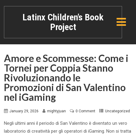
Latinx Children’s Book
Project
Amore e Scommesse: Come i
Tornei per Coppia Stanno
Rivoluzionando le
Promozioni di San Valentino
nel iGaming
January 29, 2026
mightyjuan
0 Comment
Uncategorized
Negli ultimi anni il periodo di San Valentino è diventato un vero
laboratorio di creatività per gli operatori di iGaming. Non si tratta