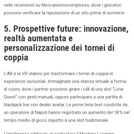
nelle recensioni su Meccanismocomplesso, dove i giocatori
possono verificare la reputazione di un sito prima di iscriversi.
5. Prospettive future: innovazione,
realtà aumentata e
personalizzazione dei tornei di
coppia
L’AR e la VR stanno per trasformare i tornei di coppia in
esperienze sensoriali. Immaginate una stanza virtuale a forma
di cuore, dove i partner possono girare i rulli di una slot “Love
Quest” con gesti manuali, oppure partecipare a una partita di
blackjack live con dealer avatar. Le prime beta test condotte da
un operatore di Napoli hanno registrato un aumento del 18 % nel
tempo medio di gioco rispetto a una slot tradizionale.