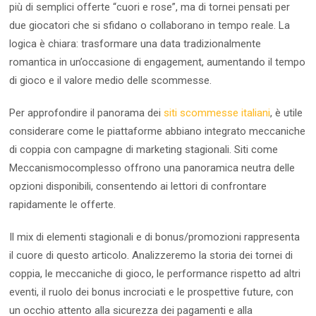
più di semplici offerte “cuori e rose”, ma di tornei pensati per
due giocatori che si sfidano o collaborano in tempo reale. La
logica è chiara: trasformare una data tradizionalmente
romantica in un’occasione di engagement, aumentando il tempo
di gioco e il valore medio delle scommesse.
Per approfondire il panorama dei
siti scommesse italiani
, è utile
considerare come le piattaforme abbiano integrato meccaniche
di coppia con campagne di marketing stagionali. Siti come
Meccanismocomplesso offrono una panoramica neutra delle
opzioni disponibili, consentendo ai lettori di confrontare
rapidamente le offerte.
Il mix di elementi stagionali e di bonus/promozioni rappresenta
il cuore di questo articolo. Analizzeremo la storia dei tornei di
coppia, le meccaniche di gioco, le performance rispetto ad altri
eventi, il ruolo dei bonus incrociati e le prospettive future, con
un occhio attento alla sicurezza dei pagamenti e alla