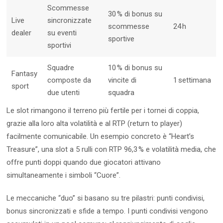
Scommesse
30 % di bonus su
Live
sincronizzate
scommesse
24 h
dealer
su eventi
sportive
sportivi
Squadre
10 % di bonus su
Fantasy
composte da
vincite di
1 settimana
sport
due utenti
squadra
Le slot rimangono il terreno più fertile per i tornei di coppia,
grazie alla loro alta volatilità e al RTP (return to player)
facilmente comunicabile. Un esempio concreto è “Heart’s
Treasure”, una slot a 5 rulli con RTP 96,3 % e volatilità media, che
offre punti doppi quando due giocatori attivano
simultaneamente i simboli “Cuore”.
Le meccaniche “duo” si basano su tre pilastri: punti condivisi,
bonus sincronizzati e sfide a tempo. I punti condivisi vengono