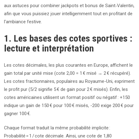
aux astuces pour combiner jackpots et bonus de Saint‑Valentin,
afin que vous puissiez jouer intelligemment tout en profitant de
l’ambiance festive.
1. Les bases des cotes sportives :
lecture et interprétation
Les cotes décimales, les plus courantes en Europe, affichent le
gain total par unité mise (cote 2,00 = 1 € misé → 2 € récupéré).
Les cotes fractionnaires, populaires au Royaume-Uni, expriment
le profit pur (5/2 signifie 5 € de gain pour 2 € misés). Enfin, les
cotes américaines utilisent un format positif ou négatif : +150
indique un gain de 150 € pour 100 € misés, -200 exige 200 € pour
gagner 100 €.
Chaque format traduit la même probabilité implicite :
Probabilité = 1 / cote décimale. Ainsi, une cote de 1,80