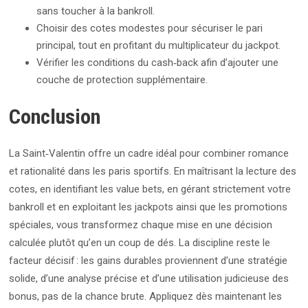
sans toucher à la bankroll.
Choisir des cotes modestes pour sécuriser le pari
principal, tout en profitant du multiplicateur du jackpot.
Vérifier les conditions du cash‑back afin d’ajouter une
couche de protection supplémentaire.
Conclusion
La Saint‑Valentin offre un cadre idéal pour combiner romance
et rationalité dans les paris sportifs. En maîtrisant la lecture des
cotes, en identifiant les value bets, en gérant strictement votre
bankroll et en exploitant les jackpots ainsi que les promotions
spéciales, vous transformez chaque mise en une décision
calculée plutôt qu’en un coup de dés. La discipline reste le
facteur décisif : les gains durables proviennent d’une stratégie
solide, d’une analyse précise et d’une utilisation judicieuse des
bonus, pas de la chance brute. Appliquez dès maintenant les