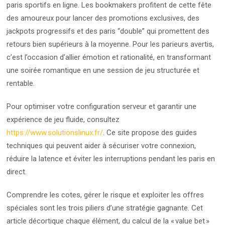
paris sportifs en ligne. Les bookmakers profitent de cette fête
des amoureux pour lancer des promotions exclusives, des
jackpots progressifs et des paris “double” qui promettent des
retours bien supérieurs à la moyenne. Pour les parieurs avertis,
c’est l’occasion d’allier émotion et rationalité, en transformant
une soirée romantique en une session de jeu structurée et
rentable.
Pour optimiser votre configuration serveur et garantir une
expérience de jeu fluide, consultez
https://www.solutionslinux.fr/
. Ce site propose des guides
techniques qui peuvent aider à sécuriser votre connexion,
réduire la latence et éviter les interruptions pendant les paris en
direct.
Comprendre les cotes, gérer le risque et exploiter les offres
spéciales sont les trois piliers d’une stratégie gagnante. Cet
article décortique chaque élément, du calcul de la « value bet »