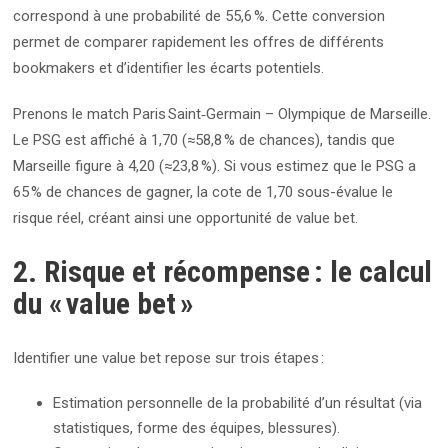
correspond à une probabilité de 55,6 %. Cette conversion
permet de comparer rapidement les offres de différents
bookmakers et d’identifier les écarts potentiels.
Prenons le match Paris Saint‑Germain – Olympique de Marseille.
Le PSG est affiché à 1,70 (≈58,8 % de chances), tandis que
Marseille figure à 4,20 (≈23,8 %). Si vous estimez que le PSG a
65 % de chances de gagner, la cote de 1,70 sous-évalue le
risque réel, créant ainsi une opportunité de value bet.
2. Risque et récompense : le calcul
du « value bet »
Identifier une value bet repose sur trois étapes :
Estimation personnelle de la probabilité d’un résultat (via
statistiques, forme des équipes, blessures).