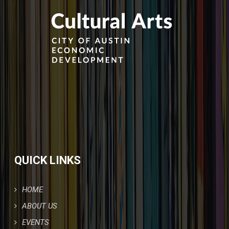
QUICK LINKS
HOME
ABOUT US
EVENTS