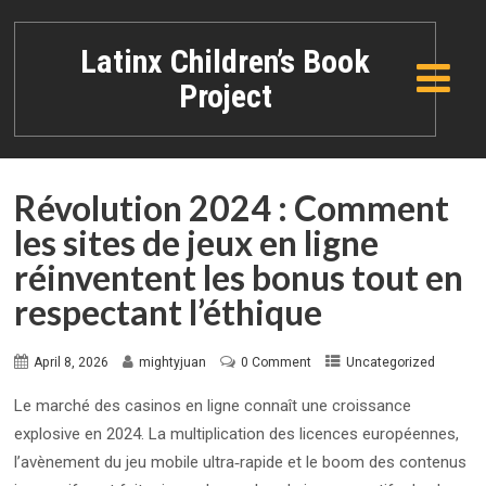
Latinx Children’s Book
Project
Révolution 2024 : Comment
les sites de jeux en ligne
réinventent les bonus tout en
respectant l’éthique
April 8, 2026
mightyjuan
0 Comment
Uncategorized
Le marché des casinos en ligne connaît une croissance
explosive en 2024. La multiplication des licences européennes,
l’avènement du jeu mobile ultra‑rapide et le boom des contenus