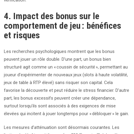
4. Impact des bonus sur le
comportement de jeu : bénéfices
et risques
Les recherches psychologiques montrent que les bonus
peuvent jouer un rôle double. D’une part, un bonus bien
structuré agit comme un « coussin de sécurité », permettant au
joueur d’expérimenter de nouveaux jeux (slots à haute volatilité,
jeux de table à RTP élevé) sans risquer son capital. Cela
favorise la découverte et peut réduire le stress financier. D’autre
part, les bonus excessifs peuvent créer une dépendance,
surtout lorsqu’ils sont associés à des exigences de mise
élevées qui incitent à jouer longtemps pour « débloquer » le gain.
Les mesures d’atténuation sont désormais courantes. Les