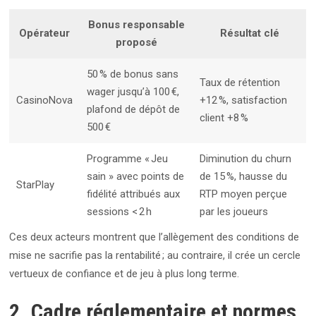
Bonus responsable
Opérateur
Résultat clé
proposé
50 % de bonus sans
Taux de rétention
wager jusqu’à 100 €,
CasinoNova
+12 %, satisfaction
plafond de dépôt de
client +8 %
500 €
Programme « Jeu
Diminution du churn
sain » avec points de
de 15 %, hausse du
StarPlay
fidélité attribués aux
RTP moyen perçue
sessions < 2 h
par les joueurs
Ces deux acteurs montrent que l’allègement des conditions de
mise ne sacrifie pas la rentabilité ; au contraire, il crée un cercle
vertueux de confiance et de jeu à plus long terme.
2. Cadre réglementaire et normes