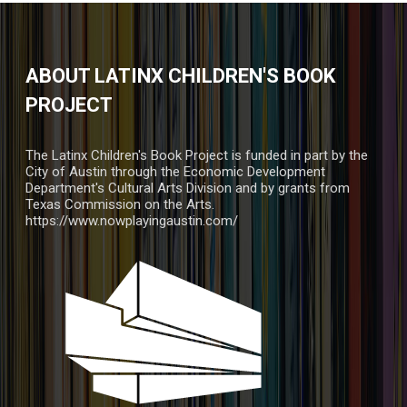
ABOUT LATINX CHILDREN'S BOOK
PROJECT
The Latinx Children's Book Project is funded in part by the
City of Austin through the Economic Development
Department's Cultural Arts Division and by grants from
Texas Commission on the Arts.
https://www.nowplayingaustin.com/