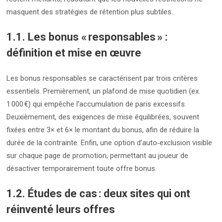
masquent des stratégies de rétention plus subtiles.
1.1. Les bonus « responsables » :
définition et mise en œuvre
Les bonus responsables se caractérisent par trois critères
essentiels. Premièrement, un plafond de mise quotidien (ex.
1 000 €) qui empêche l’accumulation de paris excessifs.
Deuxièmement, des exigences de mise équilibrées, souvent
fixées entre 3× et 6× le montant du bonus, afin de réduire la
durée de la contrainte. Enfin, une option d’auto‑exclusion visible
sur chaque page de promotion, permettant au joueur de
désactiver temporairement toute offre bonus.
1.2. Études de cas : deux sites qui ont
réinventé leurs offres