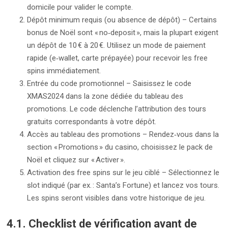
domicile pour valider le compte.
Dépôt minimum requis (ou absence de dépôt) – Certains
bonus de Noël sont « no‑deposit », mais la plupart exigent
un dépôt de 10 € à 20 €. Utilisez un mode de paiement
rapide (e‑wallet, carte prépayée) pour recevoir les free
spins immédiatement.
Entrée du code promotionnel – Saisissez le code
XMAS2024 dans la zone dédiée du tableau des
promotions. Le code déclenche l’attribution des tours
gratuits correspondants à votre dépôt.
Accès au tableau des promotions – Rendez‑vous dans la
section « Promotions » du casino, choisissez le pack de
Noël et cliquez sur « Activer ».
Activation des free spins sur le jeu ciblé – Sélectionnez le
slot indiqué (par ex. : Santa’s Fortune) et lancez vos tours.
Les spins seront visibles dans votre historique de jeu.
4.1. Checklist de vérification avant de