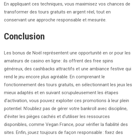
En appliquant ces techniques, vous maximisez vos chances de
transformer des tours gratuits en argent réel, tout en
conservant une approche responsable et mesurée.
Conclusion
Les bonus de Noël représentent une opportunité en or pour les
amateurs de casino en ligne : ils offrent des free spins
généreux, des cashbacks attractifs et une ambiance festive qui
rend le jeu encore plus agréable. En comprenant le
fonctionnement des tours gratuits, en sélectionnant les jeux les
mieux adaptés et en suivant scrupuleusement les étapes
d’activation, vous pouvez exploiter ces promotions à leur plein
potentiel. N’oubliez pas de gérer votre bankroll avec discipline,
d’éviter les pièges cachés et d’utiliser les ressources
disponibles, comme Vegan France, pour vérifier la fiabilité des
sites. Enfin, jouez toujours de façon responsable : fixez des