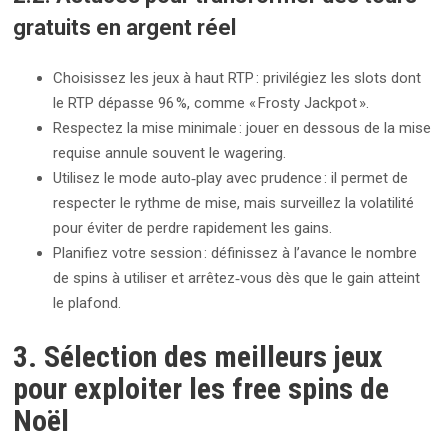
gratuits en argent réel
Choisissez les jeux à haut RTP : privilégiez les slots dont
le RTP dépasse 96 %, comme « Frosty Jackpot ».
Respectez la mise minimale : jouer en dessous de la mise
requise annule souvent le wagering.
Utilisez le mode auto‑play avec prudence : il permet de
respecter le rythme de mise, mais surveillez la volatilité
pour éviter de perdre rapidement les gains.
Planifiez votre session : définissez à l’avance le nombre
de spins à utiliser et arrêtez‑vous dès que le gain atteint
le plafond.
3. Sélection des meilleurs jeux
pour exploiter les free spins de
Noël