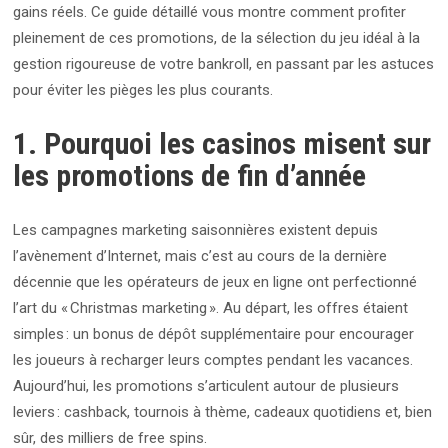
gains réels. Ce guide détaillé vous montre comment profiter
pleinement de ces promotions, de la sélection du jeu idéal à la
gestion rigoureuse de votre bankroll, en passant par les astuces
pour éviter les pièges les plus courants.
1. Pourquoi les casinos misent sur
les promotions de fin d’année
Les campagnes marketing saisonnières existent depuis
l’avènement d’Internet, mais c’est au cours de la dernière
décennie que les opérateurs de jeux en ligne ont perfectionné
l’art du « Christmas marketing ». Au départ, les offres étaient
simples : un bonus de dépôt supplémentaire pour encourager
les joueurs à recharger leurs comptes pendant les vacances.
Aujourd’hui, les promotions s’articulent autour de plusieurs
leviers : cashback, tournois à thème, cadeaux quotidiens et, bien
sûr, des milliers de free spins.