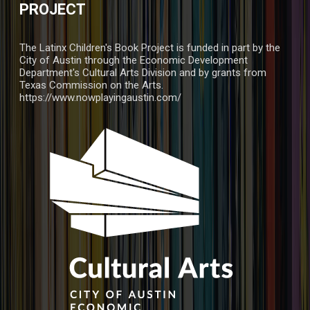
PROJECT
The Latinx Children's Book Project is funded in part by the
City of Austin through the Economic Development
Department's Cultural Arts Division and by grants from
Texas Commission on the Arts.
https://www.nowplayingaustin.com/