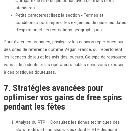
Comparez le RTP du jeu bonus avec celui des slots
standards.
Petits caractères : lisez la section « Termes et
conditions » pour repérer les exigences de mise, les dates
d’expiration et les restrictions géographiques.
Pour éviter les arnaques, privilégiez les casinos répertoriés sur
des sites de référence comme Vegan France, qui répertorient
les licences de jeu et les avis des joueurs. Ce type de ressource
vous aide à identifier les opérateurs fiables sans vous exposer
à des pratiques douteuses.
7. Stratégies avancées pour
optimiser vos gains de free spins
pendant les fêtes
Analyse du RTP – Consultez les fiches techniques des
slots festifs et choisissez ceux dont le RTP dépasse