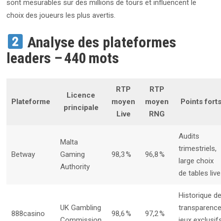
sont mesurables sur des millions de tours et influencent le
choix des joueurs les plus avertis.
Analyse des plateformes
leaders – 440 mots
RTP
RTP
Licence
Plateforme
moyen
moyen
Points fort
principale
Live
RNG
Audits
Malta
trimestriels,
Betway
Gaming
98,3 %
96,8 %
large choix
Authority
de tables live
Historique d
UK Gambling
transparence
888casino
98,6 %
97,2 %
Commission
jeux exclusif