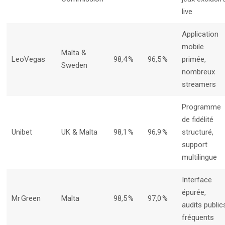
live
Application
mobile
Malta &
LeoVegas
98,4 %
96,5 %
primée,
Sweden
nombreux
streamers
Programme
de fidélité
Unibet
UK & Malta
98,1 %
96,9 %
structuré,
support
multilingue
Interface
épurée,
Mr Green
Malta
98,5 %
97,0 %
audits public
fréquents