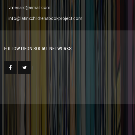
vmenard@email.com
info@latinxchildrensbookproject.com
FOLLOW US
ON SOCIAL NETWORKS
[