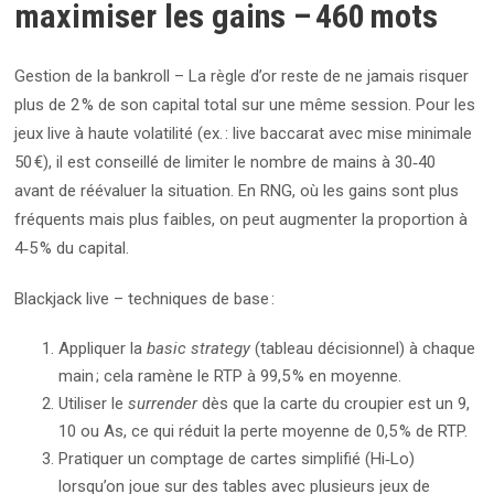
maximiser les gains – 460 mots
Gestion de la bankroll – La règle d’or reste de ne jamais risquer
plus de 2 % de son capital total sur une même session. Pour les
jeux live à haute volatilité (ex. : live baccarat avec mise minimale
50 €), il est conseillé de limiter le nombre de mains à 30‑40
avant de réévaluer la situation. En RNG, où les gains sont plus
fréquents mais plus faibles, on peut augmenter la proportion à
4‑5 % du capital.
Blackjack live – techniques de base :
Appliquer la
basic strategy
(tableau décisionnel) à chaque
main ; cela ramène le RTP à 99,5 % en moyenne.
Utiliser le
surrender
dès que la carte du croupier est un 9,
10 ou As, ce qui réduit la perte moyenne de 0,5 % de RTP.
Pratiquer un comptage de cartes simplifié (Hi‑Lo)
lorsqu’on joue sur des tables avec plusieurs jeux de