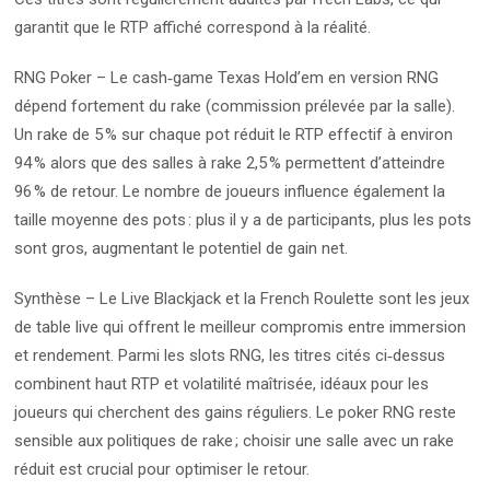
garantit que le RTP affiché correspond à la réalité.
RNG Poker – Le cash‑game Texas Hold’em en version RNG
dépend fortement du rake (commission prélevée par la salle).
Un rake de 5 % sur chaque pot réduit le RTP effectif à environ
94 % alors que des salles à rake 2,5 % permettent d’atteindre
96 % de retour. Le nombre de joueurs influence également la
taille moyenne des pots : plus il y a de participants, plus les pots
sont gros, augmentant le potentiel de gain net.
Synthèse – Le Live Blackjack et la French Roulette sont les jeux
de table live qui offrent le meilleur compromis entre immersion
et rendement. Parmi les slots RNG, les titres cités ci‑dessus
combinent haut RTP et volatilité maîtrisée, idéaux pour les
joueurs qui cherchent des gains réguliers. Le poker RNG reste
sensible aux politiques de rake ; choisir une salle avec un rake
réduit est crucial pour optimiser le retour.