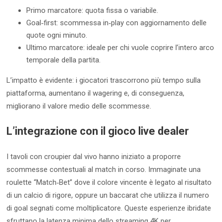
Primo marcatore: quota fissa o variabile.
Goal‑first: scommessa in‑play con aggiornamento delle
quote ogni minuto.
Ultimo marcatore: ideale per chi vuole coprire l’intero arco
temporale della partita.
L’impatto è evidente: i giocatori trascorrono più tempo sulla
piattaforma, aumentano il wagering e, di conseguenza,
migliorano il valore medio delle scommesse.
L’integrazione con il gioco live dealer
I tavoli con croupier dal vivo hanno iniziato a proporre
scommesse contestuali al match in corso. Immaginate una
roulette “Match‑Bet” dove il colore vincente è legato al risultato
di un calcio di rigore, oppure un baccarat che utilizza il numero
di goal segnati come moltiplicatore. Queste esperienze ibridate
sfruttano la latenza minima dello streaming 4K per