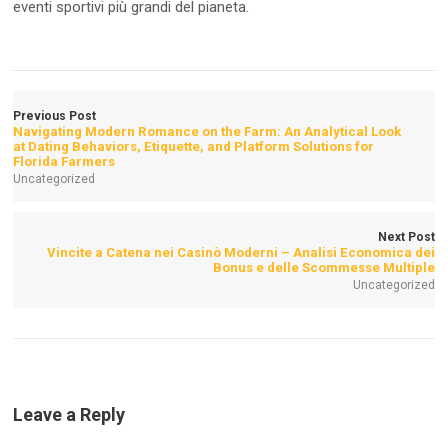
eventi sportivi più grandi del pianeta.
Previous Post
Navigating Modern Romance on the Farm: An Analytical Look
at Dating Behaviors, Etiquette, and Platform Solutions for
Florida Farmers
Uncategorized
Next Post
Vincite a Catena nei Casinò Moderni – Analisi Economica dei
Bonus e delle Scommesse Multiple
Uncategorized
Leave a Reply