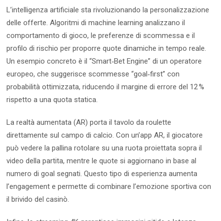
L’intelligenza artificiale sta rivoluzionando la personalizzazione
delle offerte. Algoritmi di machine learning analizzano il
comportamento di gioco, le preferenze di scommessa e il
profilo di rischio per proporre quote dinamiche in tempo reale.
Un esempio concreto è il “Smart‑Bet Engine” di un operatore
europeo, che suggerisce scommesse “goal‑first” con
probabilità ottimizzata, riducendo il margine di errore del 12 %
rispetto a una quota statica.
La realtà aumentata (AR) porta il tavolo da roulette
direttamente sul campo di calcio. Con un’app AR, il giocatore
può vedere la pallina rotolare su una ruota proiettata sopra il
video della partita, mentre le quote si aggiornano in base al
numero di goal segnati. Questo tipo di esperienza aumenta
l’engagement e permette di combinare l’emozione sportiva con
il brivido del casinò.