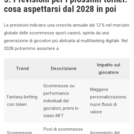
cosa aspettarsi dal 2028 in poi
Le previsioni indicano una crescita annuale del 12 % nel mercato
globale delle scommesse sport‑casinò, spinta da una
generazione di giocatori più abituata al multitasking digitale. Nel
2028 potremmo assistere a:
Impatto sul
Trend
Descrizione
giocatore
Scommesse su
Maggiore
performance
Fantasy‑betting
personalizzazione,
individuali dei
con token
nuovi flussi di
giocatori, premi in
valore
token NFT
Pool di scommesse
Scommesse
Incremento del