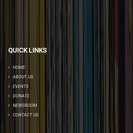
QUICK LINKS
HOME
ABOUT US
EVENTS
DONATE
NEWSROOM
CONTACT US