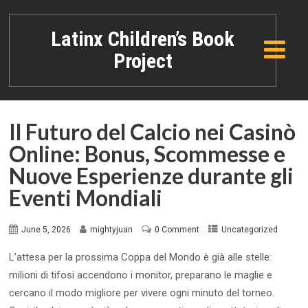
Latinx Children’s Book
Project
Il Futuro del Calcio nei Casinò
Online: Bonus, Scommesse e
Nuove Esperienze durante gli
Eventi Mondiali
June 5, 2026
mightyjuan
0 Comment
Uncategorized
L’attesa per la prossima Coppa del Mondo è già alle stelle:
milioni di tifosi accendono i monitor, preparano le maglie e
cercano il modo migliore per vivere ogni minuto del torneo.