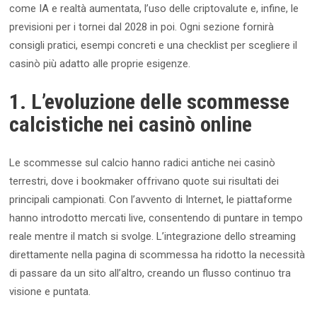
come IA e realtà aumentata, l’uso delle criptovalute e, infine, le
previsioni per i tornei dal 2028 in poi. Ogni sezione fornirà
consigli pratici, esempi concreti e una checklist per scegliere il
casinò più adatto alle proprie esigenze.
1. L’evoluzione delle scommesse
calcistiche nei casinò online
Le scommesse sul calcio hanno radici antiche nei casinò
terrestri, dove i bookmaker offrivano quote sui risultati dei
principali campionati. Con l’avvento di Internet, le piattaforme
hanno introdotto mercati live, consentendo di puntare in tempo
reale mentre il match si svolge. L’integrazione dello streaming
direttamente nella pagina di scommessa ha ridotto la necessità
di passare da un sito all’altro, creando un flusso continuo tra
visione e puntata.