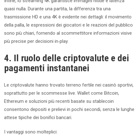
Infine, lo streaming 4K garantisce immagini nitide e latenza
quasi nulla. Durante una partita, la differenza tra una
trasmissione HD e una 4K è evidente nei dettagli: il movimento
della palla, le espressioni dei giocatori e le reazioni del pubblico
sono più chiari, fornendo al scommettitore informazioni visive
più precise per decisioni in‑play.
4. Il ruolo delle criptovalute e dei
pagamenti instantanei
Le criptovalute hanno trovato terreno fertile nei casinò sportivi,
soprattutto per le scommesse live. Wallet come Bitcoin,
Ethereum e soluzioni più recenti basate su stablecoin
consentono depositi e prelievi in pochi secondi, senza le lunghe
attese tipiche dei bonifici bancari.
I vantaggi sono molteplici: