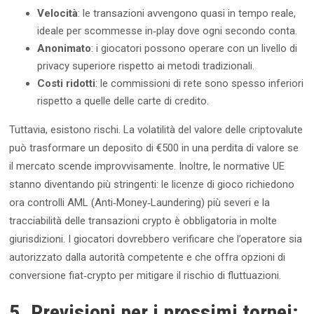
Velocità
: le transazioni avvengono quasi in tempo reale,
ideale per scommesse in‑play dove ogni secondo conta.
Anonimato
: i giocatori possono operare con un livello di
privacy superiore rispetto ai metodi tradizionali.
Costi ridotti
: le commissioni di rete sono spesso inferiori
rispetto a quelle delle carte di credito.
Tuttavia, esistono rischi. La volatilità del valore delle criptovalute
può trasformare un deposito di €500 in una perdita di valore se
il mercato scende improvvisamente. Inoltre, le normative UE
stanno diventando più stringenti: le licenze di gioco richiedono
ora controlli AML (Anti‑Money‑Laundering) più severi e la
tracciabilità delle transazioni crypto è obbligatoria in molte
giurisdizioni. I giocatori dovrebbero verificare che l’operatore sia
autorizzato dalla autorità competente e che offra opzioni di
conversione fiat‑crypto per mitigare il rischio di fluttuazioni.
5. Previsioni per i prossimi tornei: