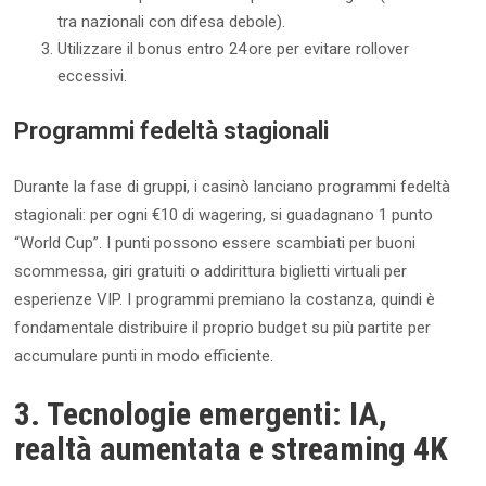
tra nazionali con difesa debole).
Utilizzare il bonus entro 24 ore per evitare rollover
eccessivi.
Programmi fedeltà stagionali
Durante la fase di gruppi, i casinò lanciano programmi fedeltà
stagionali: per ogni €10 di wagering, si guadagnano 1 punto
“World Cup”. I punti possono essere scambiati per buoni
scommessa, giri gratuiti o addirittura biglietti virtuali per
esperienze VIP. I programmi premiano la costanza, quindi è
fondamentale distribuire il proprio budget su più partite per
accumulare punti in modo efficiente.
3. Tecnologie emergenti: IA,
realtà aumentata e streaming 4K