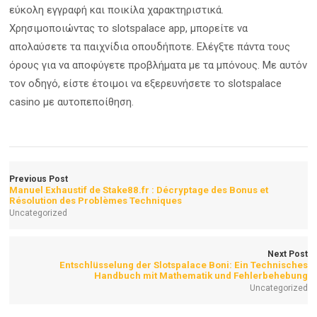
εύκολη εγγραφή και ποικίλα χαρακτηριστικά.
Χρησιμοποιώντας το slotspalace app, μπορείτε να
απολαύσετε τα παιχνίδια οπουδήποτε. Ελέγξτε πάντα τους
όρους για να αποφύγετε προβλήματα με τα μπόνους. Με αυτόν
τον οδηγό, είστε έτοιμοι να εξερευνήσετε το slotspalace
casino με αυτοπεποίθηση.
Previous Post
Manuel Exhaustif de Stake88.fr : Décryptage des Bonus et
Résolution des Problèmes Techniques
Uncategorized
Next Post
Entschlüsselung der Slotspalace Boni: Ein Technisches
Handbuch mit Mathematik und Fehlerbehebung
Uncategorized