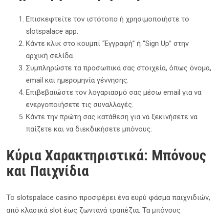
Επισκεφτείτε τον ιστότοπο ή χρησιμοποιήστε το
slotspalace app.
Κάντε κλικ στο κουμπί “Εγγραφή” ή “Sign Up” στην
αρχική σελίδα.
Συμπληρώστε τα προσωπικά σας στοιχεία, όπως όνομα,
email και ημερομηνία γέννησης.
Επιβεβαιώστε τον λογαριασμό σας μέσω email για να
ενεργοποιήσετε τις συναλλαγές.
Κάντε την πρώτη σας κατάθεση για να ξεκινήσετε να
παίζετε και να διεκδικήσετε μπόνους.
Κύρια Χαρακτηριστικά: Μπόνους
και Παιχνίδια
Το slotspalace casino προσφέρει ένα ευρύ φάσμα παιχνιδιών,
από κλασικά slot έως ζωντανά τραπέζια. Τα μπόνους