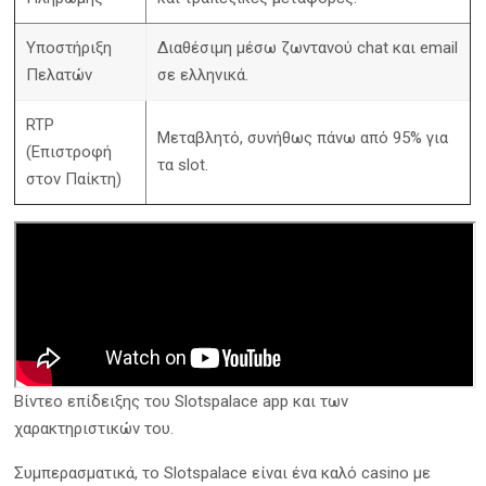
Υποστήριξη
Διαθέσιμη μέσω ζωντανού chat και email
Πελατών
σε ελληνικά.
RTP
Μεταβλητό, συνήθως πάνω από 95% για
(Επιστροφή
τα slot.
στον Παίκτη)
Βίντεο επίδειξης του Slotspalace app και των
χαρακτηριστικών του.
Συμπερασματικά, το Slotspalace είναι ένα καλό casino με