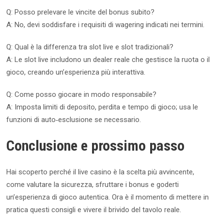
Q: Posso prelevare le vincite del bonus subito?
A: No, devi soddisfare i requisiti di wagering indicati nei termini.
Q: Qual è la differenza tra slot live e slot tradizionali?
A: Le slot live includono un dealer reale che gestisce la ruota o il
gioco, creando un’esperienza più interattiva.
Q: Come posso giocare in modo responsabile?
A: Imposta limiti di deposito, perdita e tempo di gioco; usa le
funzioni di auto‑esclusione se necessario.
Conclusione e prossimo passo
Hai scoperto perché il live casino è la scelta più avvincente,
come valutare la sicurezza, sfruttare i bonus e goderti
un’esperienza di gioco autentica. Ora è il momento di mettere in
pratica questi consigli e vivere il brivido del tavolo reale.