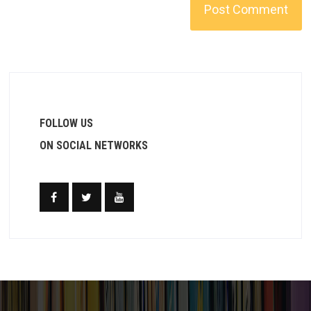
FOLLOW US
ON SOCIAL NETWORKS