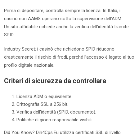
Prima di depositare, controlla sempre la licenza. In Italia, i
casinò non AAMS operano sotto la supervisione dell’ADM.
Un sito affidabile richiede anche la verifica dell’identità tramite
SPID.
Industry Secret: i casinò che richiedono SPID riducono
drasticamente il rischio di frodi, perché l’accesso è legato al tuo
profilo digitale nazionale.
Criteri di sicurezza da controllare
Licenza ADM o equivalente.
Crittografia SSL a 256 bit.
Verifica dell’identità (SPID, documento).
Politiche di gioco responsabile visibili.
Did You Know? Dih4Cps.Eu utilizza certificati SSL di livello