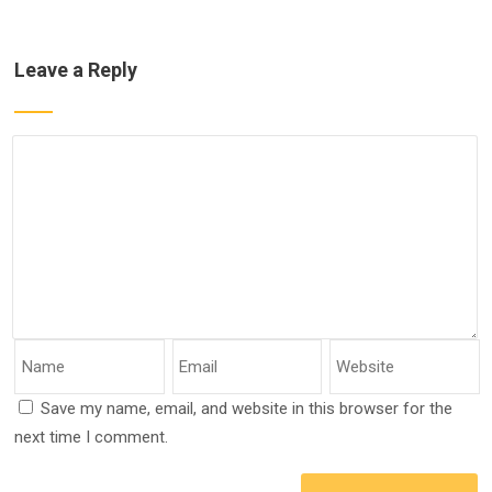
Leave a Reply
Save my name, email, and website in this browser for the
next time I comment.