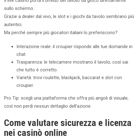
Il live casino porta il brivido del tavolo da gioco direttamente
sullo schermo.
Grazie a dealer dal vivo, le slot e i giochi da tavolo sembrano più
autentici.
Ma perché sempre più giocatori italiani lo preferiscono?
Interazione reale: il croupier risponde alle tue domande in
chat.
Trasparenza: le telecamere mostrano il tavolo, così sai
che tutto è corretto.
Varietà: trovi roulette, blackjack, baccarat e slot con
croupier.
Pro Tip: scegli una piattaforma che offra più angoli di visuale;
così non perdi nessun dettaglio dell’azione.
Come valutare sicurezza e licenza
nei casinò online