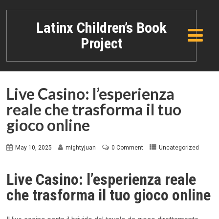
Latinx Children’s Book
Project
Live Casino: l’esperienza
reale che trasforma il tuo
gioco online
May 10, 2025
mightyjuan
0 Comment
Uncategorized
Live Casino: l’esperienza reale
che trasforma il tuo gioco online