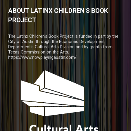
ABOUT LATINX CHILDREN'S BOOK
PROJECT
The Latinx Children's Book Project is funded in part by the
City of Austin through the Economic Development
Department's Cultural Arts Division and by grants from
Texas Commission on the Arts.
https://www.nowplayingaustin.com/