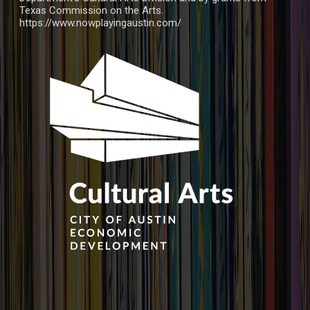
Texas Commission on the Arts.
https://www.nowplayingaustin.com/