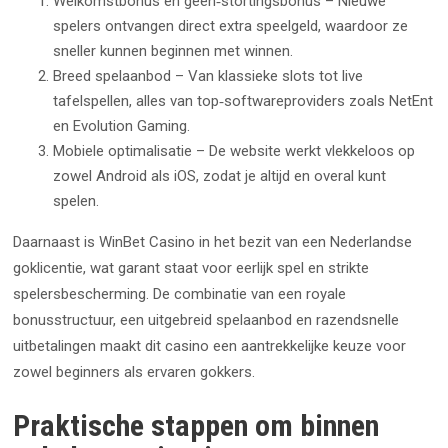
Welkomstbonus en geen‑stortingsbonus – Nieuwe
spelers ontvangen direct extra speelgeld, waardoor ze
sneller kunnen beginnen met winnen.
Breed spelaanbod – Van klassieke slots tot live
tafelspellen, alles van top‑softwareproviders zoals NetEnt
en Evolution Gaming.
Mobiele optimalisatie – De website werkt vlekkeloos op
zowel Android als iOS, zodat je altijd en overal kunt
spelen.
Daarnaast is WinBet Casino in het bezit van een Nederlandse
goklicentie, wat garant staat voor eerlijk spel en strikte
spelersbescherming. De combinatie van een royale
bonusstructuur, een uitgebreid spelaanbod en razendsnelle
uitbetalingen maakt dit casino een aantrekkelijke keuze voor
zowel beginners als ervaren gokkers.
Praktische stappen om binnen