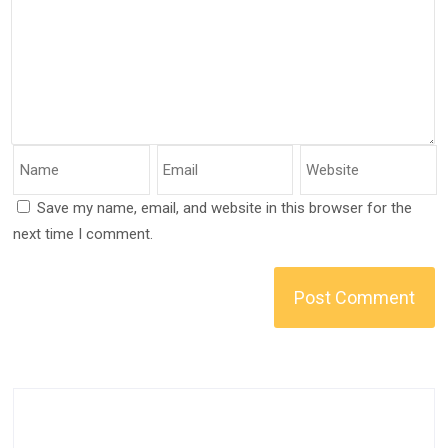
Save my name, email, and website in this browser for the
next time I comment.