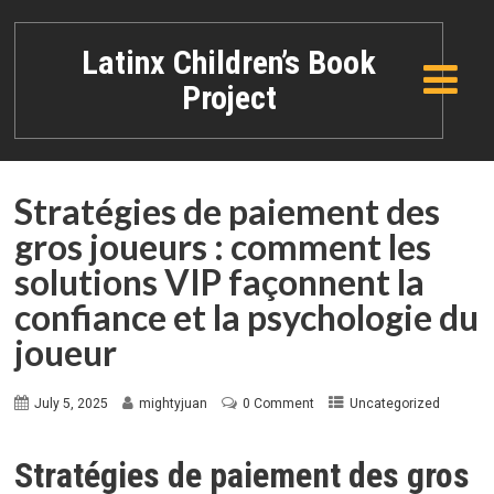
Latinx Children’s Book
Project
Stratégies de paiement des
gros joueurs : comment les
solutions VIP façonnent la
confiance et la psychologie du
joueur
July 5, 2025
mightyjuan
0 Comment
Uncategorized
Stratégies de paiement des gros