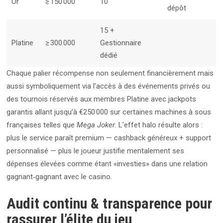
Or
≥ 150 000
10
dépôt
15 +
Platine
≥ 300 000
Gestionnaire
dédié
Chaque palier récompense non seulement financièrement mais
aussi symboliquement via l’accès à des événements privés ou
des tournois réservés aux membres Platine avec jackpots
garantis allant jusqu’à €250 000 sur certaines machines à sous
françaises telles que
Mega Joker
. L’effet halo résulte alors :
plus le service paraît premium — cashback généreux + support
personnalisé — plus le joueur justifie mentalement ses
dépenses élevées comme étant «investies» dans une relation
gagnant‑gagnant avec le casino.
Audit continu & transparence pour
rassurer l’élite du jeu