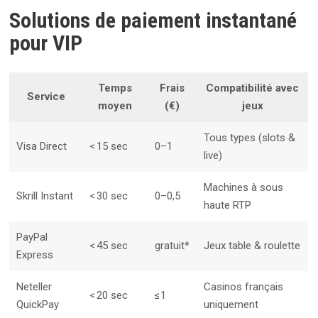
Solutions de paiement instantané
pour VIP
Temps
Frais
Compatibilité avec
Service
moyen
(€)
jeux
Tous types (slots &
Visa Direct
< 15 sec
0–1
live)
Machines à sous
Skrill Instant
< 30 sec
0–0,5
haute RTP
PayPal
< 45 sec
gratuit*
Jeux table & roulette
Express
Neteller
Casinos français
< 20 sec
≤1
QuickPay
uniquement