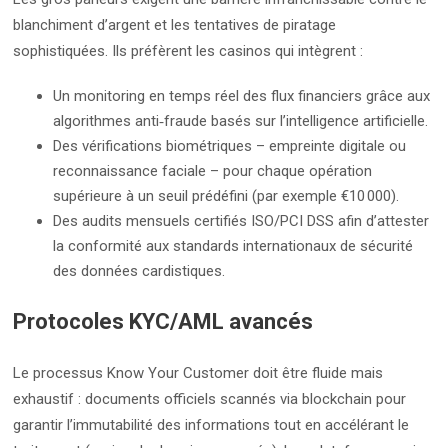
blanchiment d’argent et les tentatives de piratage
sophistiquées. Ils préfèrent les casinos qui intègrent :
Un monitoring en temps réel des flux financiers grâce aux
algorithmes anti‑fraude basés sur l’intelligence artificielle.
Des vérifications biométriques – empreinte digitale ou
reconnaissance faciale – pour chaque opération
supérieure à un seuil prédéfini (par exemple €10 000).
Des audits mensuels certifiés ISO/PCI DSS afin d’attester
la conformité aux standards internationaux de sécurité
des données cardistiques.
Protocoles KYC/AML avancés
Le processus Know Your Customer doit être fluide mais
exhaustif : documents officiels scannés via blockchain pour
garantir l’immutabilité des informations tout en accélérant le