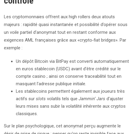
contrôlé
Les cryptomonnaies offrent aux high rollers deux atouts
majeurs : rapidité quasi instantanée et possibilité d’opérer sous
un voile partiel d’anonymat tout en restant conforme aux
exigences AML françaises grâce aux «crypto‑fiat bridges». Par
exemple :
Un dépôt Bitcoin via BitPay est converti automatiquement
en euros stablecoin (USDC) avant d’être crédité sur le
compte casino ; ainsi on conserve traceabilité tout en
masquant l’adresse publique initiale.
Les stablecoins permettent également aux joueurs très
actifs sur
slots
volatils tels que
Jammin’ Jars
d’ajuster
leurs mises sans subir la volatilité inhérente aux cryptos
classiques.
Sur le plan psychologique, cet anonymat perçu augmente le
désir de prise de risque : penser qu’on reste invisible face aux