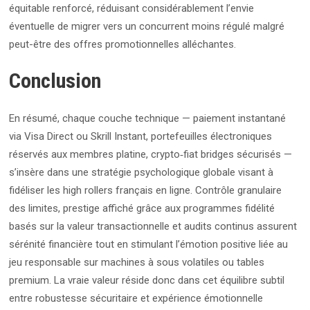
équitable renforcé, réduisant considérablement l’envie
éventuelle de migrer vers un concurrent moins régulé malgré
peut-être des offres promotionnelles alléchantes.
Conclusion
En résumé, chaque couche technique — paiement instantané
via Visa Direct ou Skrill Instant, portefeuilles électroniques
réservés aux membres platine, crypto‑fiat bridges sécurisés —
s’insère dans une stratégie psychologique globale visant à
fidéliser les high rollers français en ligne. Contrôle granulaire
des limites, prestige affiché grâce aux programmes fidélité
basés sur la valeur transactionnelle et audits continus assurent
sérénité financière tout en stimulant l’émotion positive liée au
jeu responsable sur machines à sous volatiles ou tables
premium. La vraie valeur réside donc dans cet équilibre subtil
entre robustesse sécuritaire et expérience émotionnelle