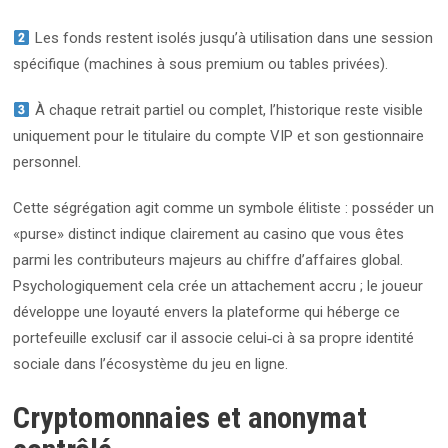
Les fonds restent isolés jusqu’à utilisation dans une session
spécifique (machines à sous premium ou tables privées).
À chaque retrait partiel ou complet, l’historique reste visible
uniquement pour le titulaire du compte VIP et son gestionnaire
personnel.
Cette ségrégation agit comme un symbole élitiste : posséder un
«purse» distinct indique clairement au casino que vous êtes
parmi les contributeurs majeurs au chiffre d’affaires global.
Psychologiquement cela crée un attachement accru ; le joueur
développe une loyauté envers la plateforme qui héberge ce
portefeuille exclusif car il associe celui‑ci à sa propre identité
sociale dans l’écosystème du jeu en ligne.
Cryptomonnaies et anonymat