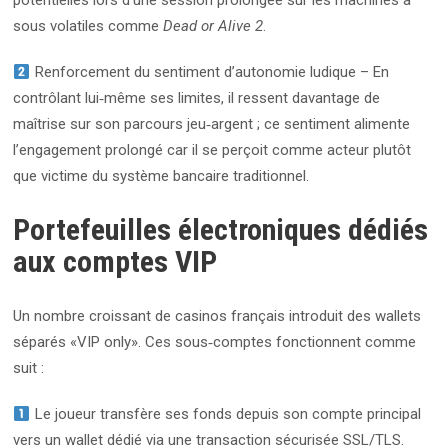
potentielles lors d’une session prolongée sur les machines à
sous volatiles comme
Dead or Alive 2
.
Renforcement du sentiment d’autonomie ludique – En
contrôlant lui‑même ses limites, il ressent davantage de
maîtrise sur son parcours jeu‑argent ; ce sentiment alimente
l’engagement prolongé car il se perçoit comme acteur plutôt
que victime du système bancaire traditionnel.
Portefeuilles électroniques dédiés
aux comptes VIP
Un nombre croissant de casinos français introduit des wallets
séparés «VIP only». Ces sous‑comptes fonctionnent comme
suit :
Le joueur transfère ses fonds depuis son compte principal
vers un wallet dédié via une transaction sécurisée SSL/TLS.