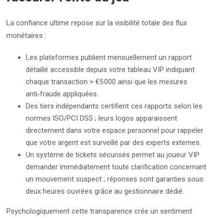
La confiance ultime repose sur la visibilité totale des flux
monétaires :
Les plateformes publient mensuellement un rapport
détaillé accessible depuis votre tableau VIP indiquant
chaque transaction > €5 000 ainsi que les mesures
anti‑fraude appliquées.
Des tiers indépendants certifient ces rapports selon les
normes ISO/PCI DSS ; leurs logos apparaissent
directement dans votre espace personnel pour rappeler
que votre argent est surveillé par des experts externes.
Un système de tickets sécurisés permet au joueur VIP
demander immédiatement toute clarification concernant
un mouvement suspect ; réponses sont garanties sous
deux heures ouvrées grâce au gestionnaire dédié.
Psychologiquement cette transparence crée un sentiment