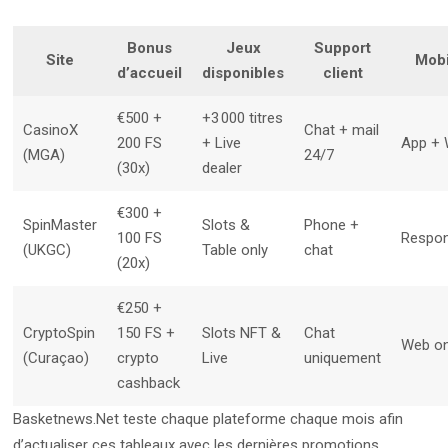
Bonus
Jeux
Support
Site
Mobi
d’accueil
disponibles
client
€500 +
+3 000 titres
CasinoX
Chat + mail
200 FS
+ Live
App +
(MGA)
24/7
(30x)
dealer
€300 +
SpinMaster
Slots &
Phone +
100 FS
Respon
(UKGC)
Table only
chat
(20x)
€250 +
CryptoSpin
150 FS +
Slots NFT &
Chat
Web on
(Curaçao)
crypto
Live
uniquement
cashback
Basketnews.Net teste chaque plateforme chaque mois afin
d’actualiser ces tableaux avec les dernières promotions