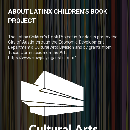
ABOUT LATINX CHILDREN'S BOOK
PROJECT
The Latinx Children's Book Project is funded in part by the
City of Austin through the Economic Development
Department's Cultural Arts Division and by grants from
Texas Commission on the Arts.
https://www.nowplayingaustin.com/