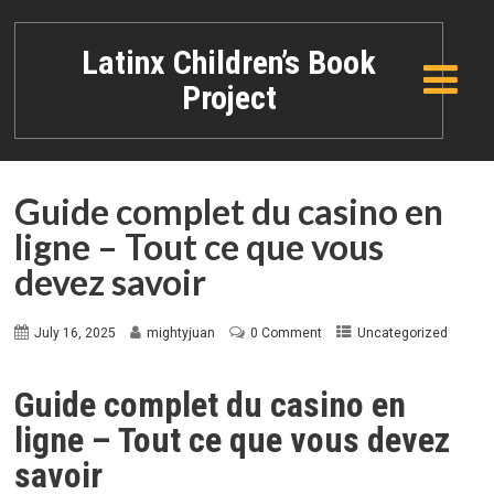
Latinx Children’s Book
Project
Guide complet du casino en
ligne – Tout ce que vous
devez savoir
July 16, 2025
mightyjuan
0 Comment
Uncategorized
Guide complet du casino en
ligne – Tout ce que vous devez
savoir