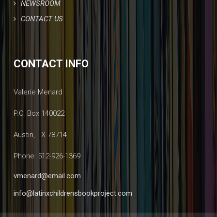
NEWSROOM
CONTACT US
CONTACT INFO
Valerie Menard
P.O. Box 140022
Austin, TX 78714
Phone: 512-926-1369
vmenard@email.com
info@latinxchildrensbookproject.com