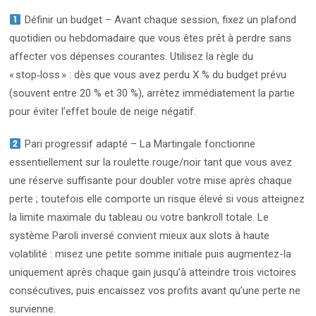
Définir un budget – Avant chaque session, fixez un plafond
quotidien ou hebdomadaire que vous êtes prêt à perdre sans
affecter vos dépenses courantes. Utilisez la règle du
« stop‑loss » : dès que vous avez perdu X % du budget prévu
(souvent entre 20 % et 30 %), arrêtez immédiatement la partie
pour éviter l’effet boule de neige négatif.
Pari progressif adapté – La Martingale fonctionne
essentiellement sur la roulette rouge/noir tant que vous avez
une réserve suffisante pour doubler votre mise après chaque
perte ; toutefois elle comporte un risque élevé si vous atteignez
la limite maximale du tableau ou votre bankroll totale. Le
système Paroli inversé convient mieux aux slots à haute
volatilité : misez une petite somme initiale puis augmentez-la
uniquement après chaque gain jusqu’à atteindre trois victoires
consécutives, puis encaissez vos profits avant qu’une perte ne
survienne.