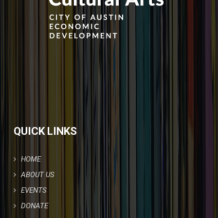
QUICK LINKS
HOME
ABOUT US
EVENTS
DONATE