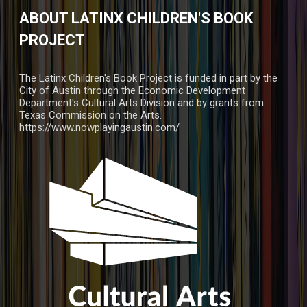
ABOUT LATINX CHILDREN'S BOOK
PROJECT
The Latinx Children's Book Project is funded in part by the
City of Austin through the Economic Development
Department's Cultural Arts Division and by grants from
Texas Commission on the Arts.
https://www.nowplayingaustin.com/