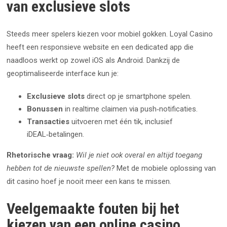
van exclusieve slots
Steeds meer spelers kiezen voor mobiel gokken. Loyal Casino
heeft een responsieve website en een dedicated app die
naadloos werkt op zowel iOS als Android. Dankzij de
geoptimaliseerde interface kun je:
Exclusieve slots
direct op je smartphone spelen.
Bonussen
in realtime claimen via push‑notificaties.
Transacties
uitvoeren met één tik, inclusief
iDEAL‑betalingen.
Rhetorische vraag:
Wil je niet ook overal en altijd toegang
hebben tot de nieuwste spellen?
Met de mobiele oplossing van
dit casino hoef je nooit meer een kans te missen.
Veelgemaakte fouten bij het
kiezen van een online casino