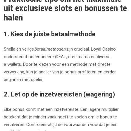
uit exclusieve slots en bonussen te
halen
1. Kies de juiste betaalmethode
Snelle en veilige
betaalmethoden
zijn cruciaal. Loyal Casino
ondersteunt onder andere iDEAL, creditcards en diverse
e‑wallets. Door te kiezen voor een methode met directe
verwerking, kun je sneller van je bonus profiteren en eerder
beginnen met spelen.
2. Let op de inzetvereisten (wagering)
Elke bonus komt met een inzetvereiste. Een lagere multiplier
betekent dat je minder vaak hoeft te spelen om je bonus te
verzilveren. Controleer altijd de voorwaarden voordat je een