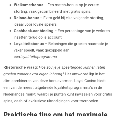
Welkomstbonus
– Een match‑bonus op je eerste
storting, vaak gecombineerd met gratis spins.
Reload‑bonus
– Extra geld bij elke volgende storting,
ideaal voor loyale spelers.
Cashback‑aanbieding
– Een percentage van je verloren
inzetten terug op je account.
Loyaliteitsbonus
– Beloningen die groeien naarmate je
vaker speelt, vaak gekoppeld aan
een
loyaliteitsprogramma
.
Rhetorische vraag:
Hoe zou je je speeltegoed kunnen laten
groeien zonder extra eigen inbreng?
Het antwoord ligt in het
slim combineren van deze bonusvormen. Loyal Casino biedt
een van de meest uitgebreide loyaliteitsprogramma’s in de
Nederlandse markt, waarbij je punten kunt inwisselen voor gratis
spins, cash of exclusieve uitnodigingen voor toernooien.
Praktische tips om het maximale