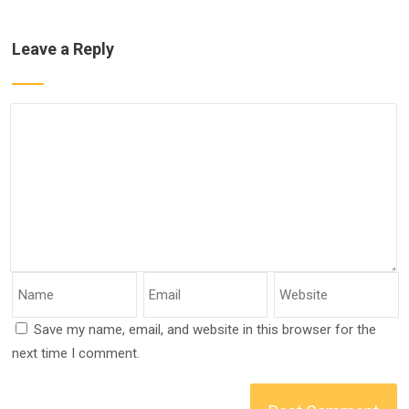
Leave a Reply
Save my name, email, and website in this browser for the
next time I comment.