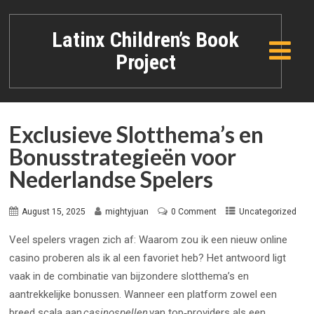
Latinx Children’s Book
Project
Exclusieve Slotthema’s en
Bonusstrategieën voor
Nederlandse Spelers
August 15, 2025
mightyjuan
0 Comment
Uncategorized
Veel spelers vragen zich af: Waarom zou ik een nieuw online
casino proberen als ik al een favoriet heb? Het antwoord ligt
vaak in de combinatie van bijzondere slotthema’s en
aantrekkelijke bonussen. Wanneer een platform zowel een
breed scala aan
casinospellen
van top‑providers als een