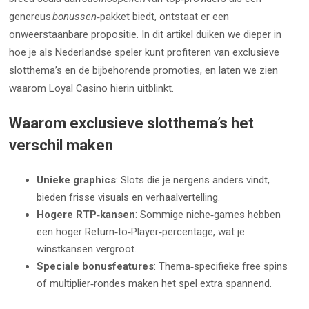
genereus
bonussen
‑pakket biedt, ontstaat er een
onweerstaanbare propositie. In dit artikel duiken we dieper in
hoe je als Nederlandse speler kunt profiteren van exclusieve
slotthema’s en de bijbehorende promoties, en laten we zien
waarom Loyal Casino hierin uitblinkt.
Waarom exclusieve slotthema’s het
verschil maken
Unieke graphics
: Slots die je nergens anders vindt,
bieden frisse visuals en verhaalvertelling.
Hogere RTP‑kansen
: Sommige niche‑games hebben
een hoger Return‑to‑Player‑percentage, wat je
winstkansen vergroot.
Speciale bonusfeatures
: Thema‑specifieke free spins
of multiplier‑rondes maken het spel extra spannend.