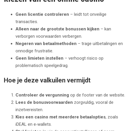
Geen licentie controleren
– leidt tot onveilige
transacties.
Alleen naar de grootste bonussen kijken
– kan
verborgen voorwaarden verbergen.
Negeren van betaalmethoden
– trage uitbetalingen en
onnodige frustratie.
Geen limieten instellen
– verhoogt risico op
problematisch speelgedrag.
Hoe je deze valkuilen vermijdt
Controleer de vergunning
op de footer van de website.
Lees de bonusvoorwaarden
zorgvuldig, vooral de
inzetvereisten.
Kies een casino met meerdere betaalopties
, zoals
iDEAL en e‑wallets.