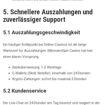
5. Schnellere Auszahlungen und
zuverlässiger Support
5.1 Auszahlungsgeschwindigkeit
Ein häufiger Kritikpunkt bei Online‑Casinos ist die lange
Wartezeit für Auszahlungen. BillionaireSpin Casino hat hier
einen klaren Vorsprung:
Banküberweisung: 1‑2 Werktage
E‑Wallets (Skrill, Neteller): innerhalb von 24 Stunden
Krypto‑Zahlungen: sofort bis maximal 2 Stunden
5.2 Kundenservice
Der Live‑Chat ist 24 Stunden am Tag besetzt und reagiert in der