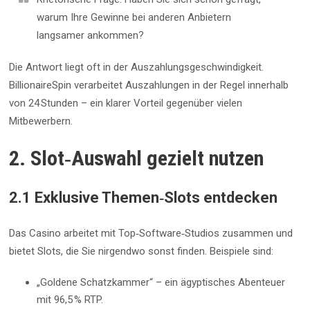
warum Ihre Gewinne bei anderen Anbietern
langsamer ankommen?
Die Antwort liegt oft in der Auszahlungsgeschwindigkeit.
BillionaireSpin verarbeitet Auszahlungen in der Regel innerhalb
von 24 Stunden – ein klarer Vorteil gegenüber vielen
Mitbewerbern.
2. Slot‑Auswahl gezielt nutzen
2.1 Exklusive Themen‑Slots entdecken
Das Casino arbeitet mit Top‑Software‑Studios zusammen und
bietet Slots, die Sie nirgendwo sonst finden. Beispiele sind:
„Goldene Schatzkammer“ – ein ägyptisches Abenteuer
mit 96,5 % RTP.