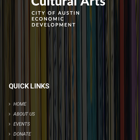
QUICK LINKS
HOME
ABOUT US
EVENTS
DONATE