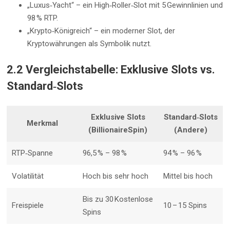
„Luxus‑Yacht“ – ein High‑Roller‑Slot mit 5 Gewinnlinien und
98 % RTP.
„Krypto‑Königreich“ – ein moderner Slot, der
Kryptowährungen als Symbolik nutzt.
2.2 Vergleichstabelle: Exklusive Slots vs.
Standard‑Slots
Exklusive Slots
Standard‑Slots
Merkmal
(BillionaireSpin)
(Andere)
RTP‑Spanne
96,5 % – 98 %
94 % – 96 %
Volatilität
Hoch bis sehr hoch
Mittel bis hoch
Bis zu 30 Kostenlose
Freispiele
10 – 15 Spins
Spins