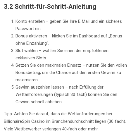
3.2 Schritt‑für‑Schritt‑Anleitung
Konto erstellen – geben Sie Ihre E‑Mail und ein sicheres
Passwort ein.
Bonus aktivieren – klicken Sie im Dashboard auf „Bonus
ohne Einzahlung“.
Slot wählen – wählen Sie einen der empfohlenen
exklusiven Slots.
Setzen Sie den maximalen Einsatz – nutzen Sie den vollen
Bonusbetrag, um die Chance auf den ersten Gewinn zu
maximieren.
Gewinn auszahlen lassen – nach Erfüllung der
Wettanforderungen (typisch 30‑fach) können Sie den
Gewinn schnell abheben.
Tipp: Achten Sie darauf, dass die Wettanforderungen bei
BillionaireSpin Casino im Branchendurchschnitt liegen (30‑fach).
Viele Wettbewerber verlangen 40‑fach oder mehr.