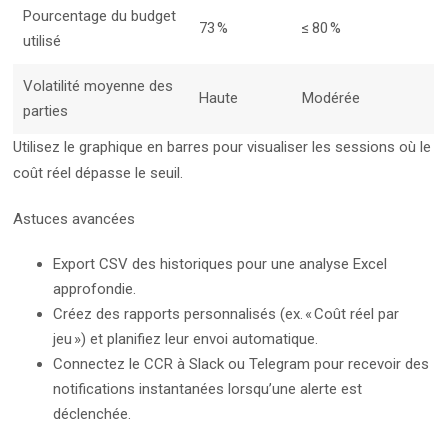
Pourcentage du budget
73 %
≤ 80 %
utilisé
Volatilité moyenne des
Haute
Modérée
parties
Utilisez le graphique en barres pour visualiser les sessions où le
coût réel dépasse le seuil.
Astuces avancées
Export CSV des historiques pour une analyse Excel
approfondie.
Créez des rapports personnalisés (ex. « Coût réel par
jeu ») et planifiez leur envoi automatique.
Connectez le CCR à Slack ou Telegram pour recevoir des
notifications instantanées lorsqu’une alerte est
déclenchée.