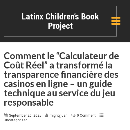
Latinx Children’s Book
Project
Comment le “Calculateur de
Coût Réel” a transformé la
transparence financière des
casinos en ligne – un guide
technique au service du jeu
responsable
September 20, 2025
mightyjuan
0 Comment
Uncategorized