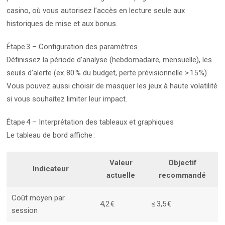
casino, où vous autorisez l’accès en lecture seule aux
historiques de mise et aux bonus.
Étape 3 – Configuration des paramètres
Définissez la période d’analyse (hebdomadaire, mensuelle), les
seuils d’alerte (ex. 80 % du budget, perte prévisionnelle > 15 %).
Vous pouvez aussi choisir de masquer les jeux à haute volatilité
si vous souhaitez limiter leur impact.
Étape 4 – Interprétation des tableaux et graphiques
Le tableau de bord affiche :
Valeur
Objectif
Indicateur
actuelle
recommandé
Coût moyen par
4,2 €
≤ 3,5 €
session