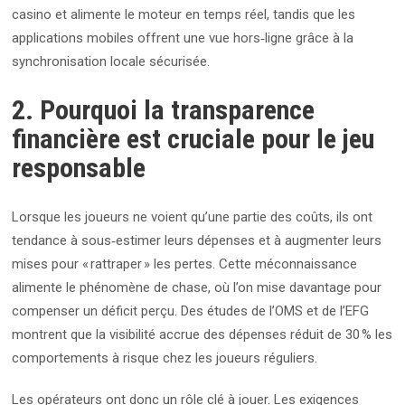
casino et alimente le moteur en temps réel, tandis que les
applications mobiles offrent une vue hors‑ligne grâce à la
synchronisation locale sécurisée.
2. Pourquoi la transparence
financière est cruciale pour le jeu
responsable
Lorsque les joueurs ne voient qu’une partie des coûts, ils ont
tendance à sous‑estimer leurs dépenses et à augmenter leurs
mises pour « rattraper » les pertes. Cette méconnaissance
alimente le phénomène de chase, où l’on mise davantage pour
compenser un déficit perçu. Des études de l’OMS et de l’EFG
montrent que la visibilité accrue des dépenses réduit de 30 % les
comportements à risque chez les joueurs réguliers.
Les opérateurs ont donc un rôle clé à jouer. Les exigences