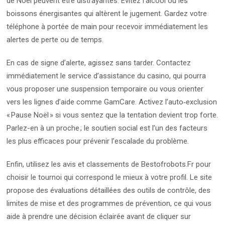
de Noël peuvent être distrayantes. Évitez l’alcool ou les
boissons énergisantes qui altèrent le jugement. Gardez votre
téléphone à portée de main pour recevoir immédiatement les
alertes de perte ou de temps.
En cas de signe d’alerte, agissez sans tarder. Contactez
immédiatement le service d’assistance du casino, qui pourra
vous proposer une suspension temporaire ou vous orienter
vers les lignes d’aide comme GamCare. Activez l’auto‑exclusion
« Pause Noël » si vous sentez que la tentation devient trop forte.
Parlez-en à un proche ; le soutien social est l’un des facteurs
les plus efficaces pour prévenir l’escalade du problème.
Enfin, utilisez les avis et classements de Bestofrobots.Fr pour
choisir le tournoi qui correspond le mieux à votre profil. Le site
propose des évaluations détaillées des outils de contrôle, des
limites de mise et des programmes de prévention, ce qui vous
aide à prendre une décision éclairée avant de cliquer sur