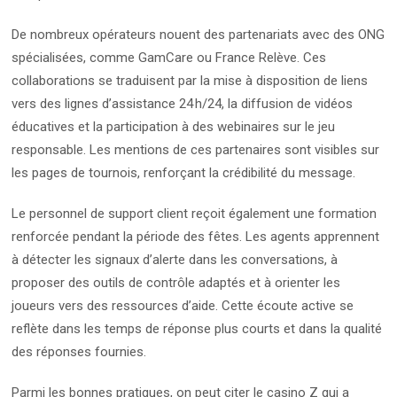
De nombreux opérateurs nouent des partenariats avec des ONG
spécialisées, comme GamCare ou France Relève. Ces
collaborations se traduisent par la mise à disposition de liens
vers des lignes d’assistance 24 h/24, la diffusion de vidéos
éducatives et la participation à des webinaires sur le jeu
responsable. Les mentions de ces partenaires sont visibles sur
les pages de tournois, renforçant la crédibilité du message.
Le personnel de support client reçoit également une formation
renforcée pendant la période des fêtes. Les agents apprennent
à détecter les signaux d’alerte dans les conversations, à
proposer des outils de contrôle adaptés et à orienter les
joueurs vers des ressources d’aide. Cette écoute active se
reflète dans les temps de réponse plus courts et dans la qualité
des réponses fournies.
Parmi les bonnes pratiques, on peut citer le casino Z qui a