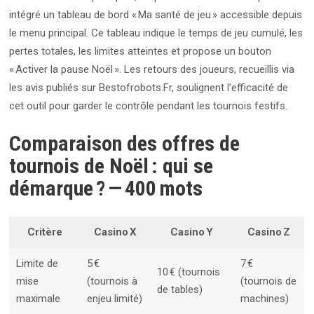
intégré un tableau de bord « Ma santé de jeu » accessible depuis
le menu principal. Ce tableau indique le temps de jeu cumulé, les
pertes totales, les limites atteintes et propose un bouton
« Activer la pause Noël ». Les retours des joueurs, recueillis via
les avis publiés sur Bestofrobots.Fr, soulignent l’efficacité de
cet outil pour garder le contrôle pendant les tournois festifs.
Comparaison des offres de
tournois de Noël : qui se
démarque ? — 400 mots
Critère
Casino X
Casino Y
Casino Z
Limite de
5 €
7 €
10 € (tournois
mise
(tournois à
(tournois de
de tables)
maximale
enjeu limité)
machines)