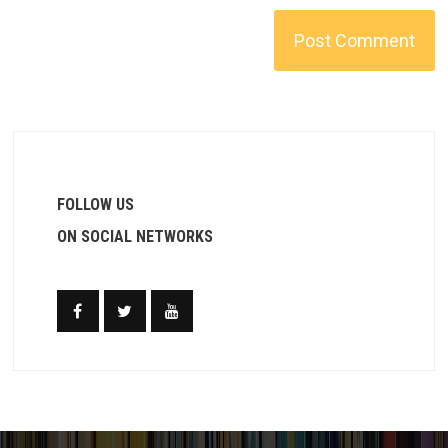
FOLLOW US
ON SOCIAL NETWORKS