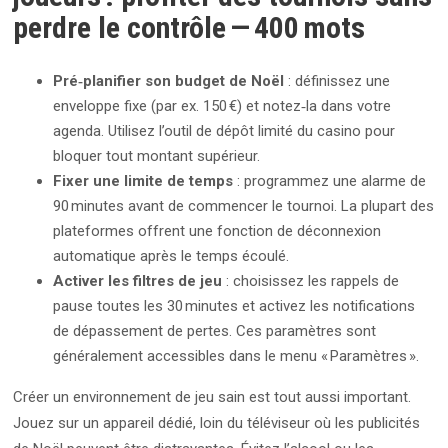
perdre le contrôle — 400 mots
Pré‑planifier son budget de Noël
: définissez une
enveloppe fixe (par ex. 150 €) et notez‑la dans votre
agenda. Utilisez l’outil de dépôt limité du casino pour
bloquer tout montant supérieur.
Fixer une limite de temps
: programmez une alarme de
90 minutes avant de commencer le tournoi. La plupart des
plateformes offrent une fonction de déconnexion
automatique après le temps écoulé.
Activer les filtres de jeu
: choisissez les rappels de
pause toutes les 30 minutes et activez les notifications
de dépassement de pertes. Ces paramètres sont
généralement accessibles dans le menu « Paramètres ».
Créer un environnement de jeu sain est tout aussi important.
Jouez sur un appareil dédié, loin du téléviseur où les publicités