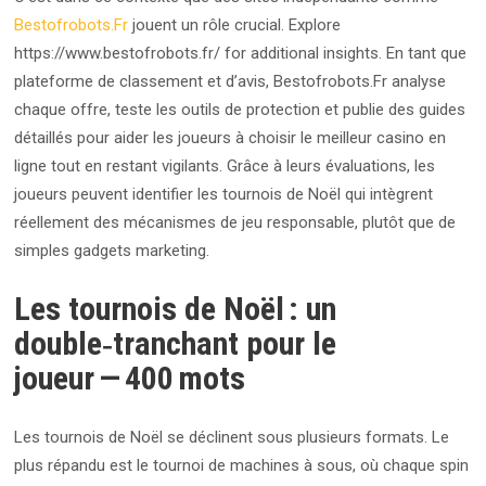
Bestofrobots.Fr
jouent un rôle crucial. Explore
https://www.bestofrobots.fr/ for additional insights. En tant que
plateforme de classement et d’avis, Bestofrobots.Fr analyse
chaque offre, teste les outils de protection et publie des guides
détaillés pour aider les joueurs à choisir le meilleur casino en
ligne tout en restant vigilants. Grâce à leurs évaluations, les
joueurs peuvent identifier les tournois de Noël qui intègrent
réellement des mécanismes de jeu responsable, plutôt que de
simples gadgets marketing.
Les tournois de Noël : un
double‑tranchant pour le
joueur — 400 mots
Les tournois de Noël se déclinent sous plusieurs formats. Le
plus répandu est le tournoi de machines à sous, où chaque spin