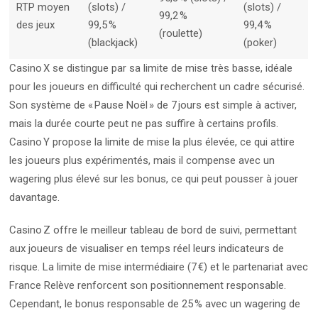
RTP moyen
(slots) /
(slots) /
99,2 %
des jeux
99,5 %
99,4 %
(roulette)
(blackjack)
(poker)
Casino X se distingue par sa limite de mise très basse, idéale
pour les joueurs en difficulté qui recherchent un cadre sécurisé.
Son système de « Pause Noël » de 7 jours est simple à activer,
mais la durée courte peut ne pas suffire à certains profils.
Casino Y propose la limite de mise la plus élevée, ce qui attire
les joueurs plus expérimentés, mais il compense avec un
wagering plus élevé sur les bonus, ce qui peut pousser à jouer
davantage.
Casino Z offre le meilleur tableau de bord de suivi, permettant
aux joueurs de visualiser en temps réel leurs indicateurs de
risque. La limite de mise intermédiaire (7 €) et le partenariat avec
France Relève renforcent son positionnement responsable.
Cependant, le bonus responsable de 25 % avec un wagering de