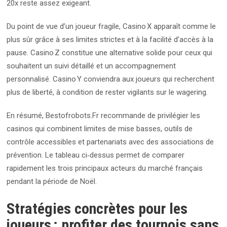
20x reste assez exigeant.
Du point de vue d’un joueur fragile, Casino X apparaît comme le
plus sûr grâce à ses limites strictes et à la facilité d’accès à la
pause. Casino Z constitue une alternative solide pour ceux qui
souhaitent un suivi détaillé et un accompagnement
personnalisé. Casino Y conviendra aux joueurs qui recherchent
plus de liberté, à condition de rester vigilants sur le wagering.
En résumé, Bestofrobots.Fr recommande de privilégier les
casinos qui combinent limites de mise basses, outils de
contrôle accessibles et partenariats avec des associations de
prévention. Le tableau ci‑dessus permet de comparer
rapidement les trois principaux acteurs du marché français
pendant la période de Noël.
Stratégies concrètes pour les
joueurs : profiter des tournois sans