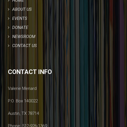
HOME
ABOUT US
EVENTS
DONATE
NEWSROOM
CONTACT US
CONTACT INFO
Valerie Menard
P.O. Box 140022
Austin, TX 78714
Phone: 512-926-1369