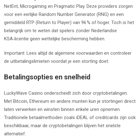
NetEnt, Microgaming en Pragmatic Play. Deze providers zorgen
voor een eerlijke Random Number Generator (RNG) en een
gemiddeld RTP (Return to Player) van 96 % of hoger. Toch is het
belangrijk om te weten dat spelers zonder Nederlandse
KSA‑licentie geen wettelijke bescherming hebben.
Important: Lees altijd de algemene voorwaarden en controleer
de uitbetalingslimieten voordat je een storting doet.
Betalingsopties en snelheid
LuckyWave Casino onderscheidt zich door cryptobetalingen.
Met Bitcoin, Ethereum en andere munten kun je stortingen direct
laten verwerken en winsten binnen enkele uren opnemen.
Traditionele betaalmethoden zoals iDEAL of creditcards zijn ook
beschikbaar, maar de cryptobetalingen blijven het snelste
alternatief.