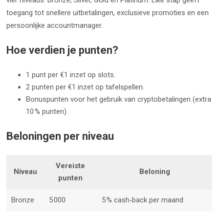
toegang tot snellere uitbetalingen, exclusieve promoties en een
persoonlijke accountmanager.
Hoe verdien je punten?
1 punt per €1 inzet op slots.
2 punten per €1 inzet op tafelspellen.
Bonuspunten voor het gebruik van cryptobetalingen (extra
10 % punten).
Beloningen per niveau
Vereiste
Niveau
Beloning
punten
Bronze
5 000
5 % cash‑back per maand