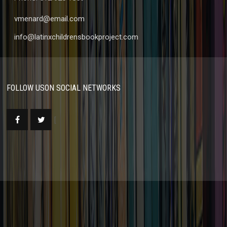
vmenard@email.com
info@latinxchildrensbookproject.com
FOLLOW US
ON SOCIAL NETWORKS
[