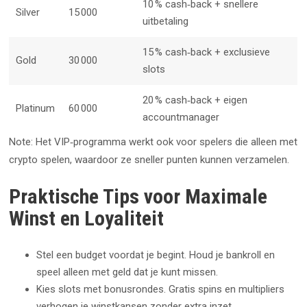
10 % cash‑back + snellere
Silver
15 000
uitbetaling
15 % cash‑back + exclusieve
Gold
30 000
slots
20 % cash‑back + eigen
Platinum
60 000
accountmanager
Note: Het VIP‑programma werkt ook voor spelers die alleen met
crypto spelen, waardoor ze sneller punten kunnen verzamelen.
Praktische Tips voor Maximale
Winst en Loyaliteit
Stel een budget voordat je begint. Houd je bankroll en
speel alleen met geld dat je kunt missen.
Kies slots met bonusrondes. Gratis spins en multipliers
verhogen je winstkansen zonder extra inzet.