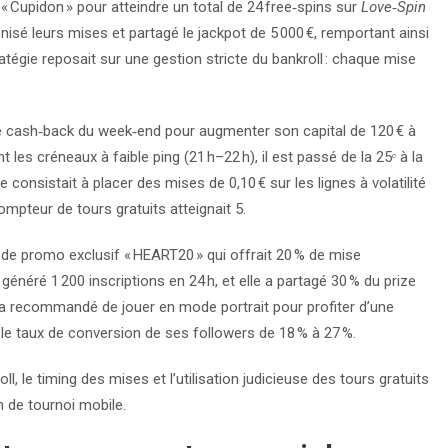
 Cupidon » pour atteindre un total de 24 free‑spins sur
Love‑Spin
nisé leurs mises et partagé le jackpot de 5 000 €, remportant ainsi
tratégie reposait sur une gestion stricte du bankroll : chaque mise
 de cash‑back du week‑end pour augmenter son capital de 120 € à
es créneaux à faible ping (21 h–22 h), il est passé de la 25ᵉ à la
e consistait à placer des mises de 0,10 € sur les lignes à volatilité
mpteur de tours gratuits atteignait 5.
ode promo exclusif « HEART20 » qui offrait 20 % de mise
néré 1 200 inscriptions en 24 h, et elle a partagé 30 % du prize
a recommandé de jouer en mode portrait pour profiter d’une
ré le taux de conversion de ses followers de 18 % à 27 %.
l, le timing des mises et l’utilisation judicieuse des tours gratuits
 de tournoi mobile.