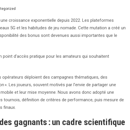
tegorized
 une croissance exponentielle depuis 2022. Les plateformes
éseaux 5G et les habitudes de jeu nomade. Cette mutation a créé un
 disponibilité des bonus sont devenues aussi importantes que le
point d’accès pratique pour les amateurs qui souhaitent
 les opérateurs déploient des campagnes thématiques, des
 ». Les joueurs, souvent motivés par l’envie de partager une
eu mobile et leur mise moyenne. Nous avons donc adopté une
rs tournois, définition de critères de performance, puis mesure de
s finaux.
des gagnants : un cadre scientifique