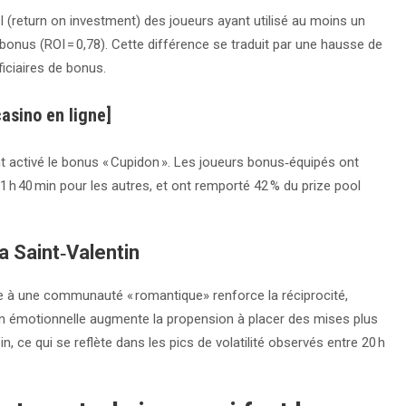
I (return on investment) des joueurs ayant utilisé au moins un
 bonus (ROI = 0,78). Cette différence se traduit par une hausse de
iciaires de bonus.
casino en ligne]
nt activé le bonus « Cupidon ». Les joueurs bonus‑équipés ont
 h 40 min pour les autres, et ont remporté 42 % du prize pool
a Saint‑Valentin
ce à une communauté « romantique» renforce la réciprocité,
sion émotionnelle augmente la propension à placer des mises plus
 ce qui se reflète dans les pics de volatilité observés entre 20 h