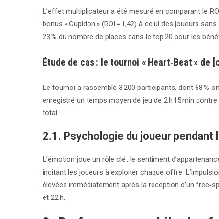
L’effet multiplicateur a été mesuré en comparant le RO
bonus « Cupidon » (ROI = 1,42) à celui des joueurs sans
23 % du nombre de places dans le top 20 pour les bénéf
Étude de cas : le tournoi « Heart‑Beat » de [
Le tournoi a rassemblé 3 200 participants, dont 68 % o
enregistré un temps moyen de jeu de 2 h 15 min contre 1
total.
2.1. Psychologie du joueur pendant l
L’émotion joue un rôle clé : le sentiment d’appartenan
incitant les joueurs à exploiter chaque offre. L’impul
élevées immédiatement après la réception d’un free‑spin,
et 22 h.