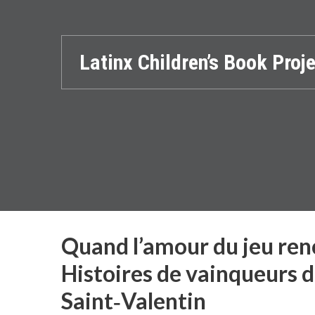
Latinx Children’s Book
Proj
Quand l’amour du jeu renc
Histoires de vainqueurs d
Saint‑Valentin