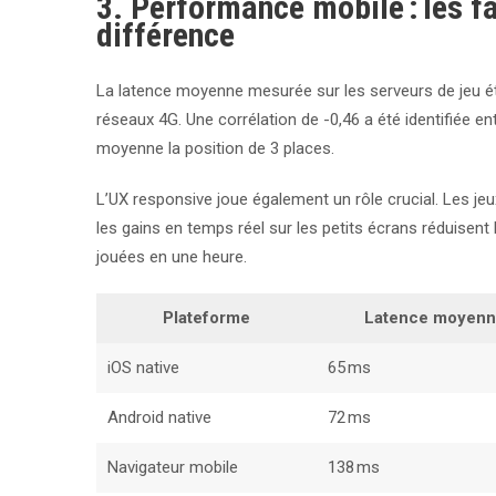
3. Performance mobile : les fa
différence
La latence moyenne mesurée sur les serveurs de jeu ét
réseaux 4G. Une corrélation de -0,46 a été identifiée ent
moyenne la position de 3 places.
L’UX responsive joue également un rôle crucial. Les je
les gains en temps réel sur les petits écrans réduisent 
jouées en une heure.
Plateforme
Latence moyenn
iOS native
65 ms
Android native
72 ms
Navigateur mobile
138 ms