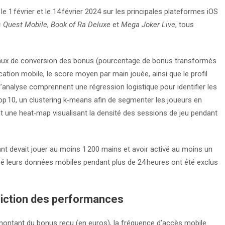
 1 février et le 14 février 2024 sur les principales plateformes iOS
s Quest Mobile
,
Book of Ra Deluxe
et
Mega Joker Live
, tous
e taux de conversion des bonus (pourcentage de bonus transformés
ation mobile, le score moyen par main jouée, ainsi que le profil
d’analyse comprennent une régression logistique pour identifier les
 top 10, un clustering k‑means afin de segmenter les joueurs en
, et une heat‑map visualisant la densité des sessions de jeu pendant
ipant devait jouer au moins 1 200 mains et avoir activé au moins un
sé leurs données mobiles pendant plus de 24 heures ont été exclus
diction des performances
ontant du bonus reçu (en euros), la fréquence d’accès mobile