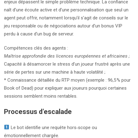
enjeux dépassent le simple problème technique. La confiance
naît d’une écoute active et d’une personnalisation que seul un
agent peut offrir, notamment lorsqu’il s’agit de conseils sur le
jeu responsable ou de négociations autour d’un bonus VIP
perdu à cause d’un bug de serveur.
Compétences clés des agents :
Maîtrise approfondie des licences européennes et africaines ;
Capacité à désamorcer le stress d’un joueur frustré après une
série de pertes sur une machine à haute volatilité ;
* Connaissance détaillée du RTP moyen (exemple : 96,5 % pour
Book of Dead) pour expliquer aux joueurs pourquoi certaines
sessions semblent moins rentables.
Processus d’escalade
Le bot identifie une requête hors‑scope ou
émotionnellement chargée.