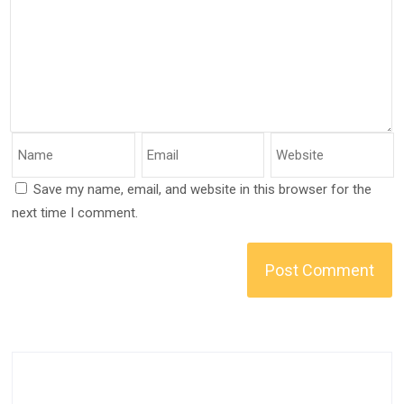
Save my name, email, and website in this browser for the
next time I comment.