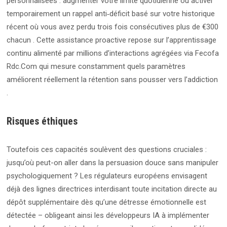
personnalisées : augmenter votre limite quotidienne ou activer
temporairement un rappel anti‑déficit basé sur votre historique
récent où vous avez perdu trois fois consécutives plus de €300
chacun . Cette assistance proactive repose sur l’apprentissage
continu alimenté par millions d’interactions agrégées via Fecofa
Rdc.Com qui mesure constamment quels paramètres
améliorent réellement la rétention sans pousser vers l’addiction
.
Risques éthiques
Toutefois ces capacités soulèvent des questions cruciales :
jusqu’où peut-on aller dans la persuasion douce sans manipuler
psychologiquement ? Les régulateurs européens envisagent
déjà des lignes directrices interdisant toute incitation directe au
dépôt supplémentaire dès qu’une détresse émotionnelle est
détectée – obligeant ainsi les développeurs IA à implémenter