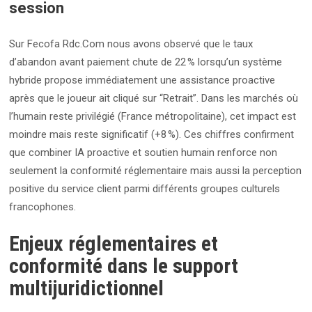
session
Sur Fecofa Rdc.Com nous avons observé que le taux
d’abandon avant paiement chute de 22 % lorsqu’un système
hybride propose immédiatement une assistance proactive
après que le joueur ait cliqué sur “Retrait”. Dans les marchés où
l’humain reste privilégié (France métropolitaine), cet impact est
moindre mais reste significatif (+8 %). Ces chiffres confirment
que combiner IA proactive et soutien humain renforce non
seulement la conformité réglementaire mais aussi la perception
positive du service client parmi différents groupes culturels
francophones.
Enjeux réglementaires et
conformité dans le support
multijuridictionnel