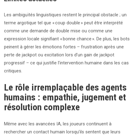
Les ambiguïtés linguistiques restent le principal obstacle ; un
terme argotique tel que « coup double » peut être interprété
comme une demande de double mise ou comme une
expression locale signifiant « bonne chance ». De plus, les bots
peinent à gérer les émotions fortes – frustration après une
perte de jackpot ou excitation lors d’un gain de jackpot
progressif – ce qui justifie l’intervention humaine dans les cas
critiques.
Le rôle irremplaçable des agents
humains : empathie, jugement et
résolution complexe
Même avec les avancées IA, les joueurs continuent à
rechercher un contact humain lorsqu’ils sentent que leurs