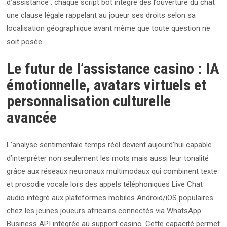
d’assistance : chaque script bot intègre dès l’ouverture du chat
une clause légale rappelant au joueur ses droits selon sa
localisation géographique avant même que toute question ne
soit posée.
Le futur de l’assistance casino : IA
émotionnelle, avatars virtuels et
personnalisation culturelle
avancée
L’analyse sentimentale temps réel devient aujourd’hui capable
d’interpréter non seulement les mots mais aussi leur tonalité
grâce aux réseaux neuronaux multimodaux qui combinent texte
et prosodie vocale lors des appels téléphoniques Live Chat
audio intégré aux plateformes mobiles Android/iOS populaires
chez les jeunes joueurs africains connectés via WhatsApp
Business API intégrée au support casino. Cette capacité permet