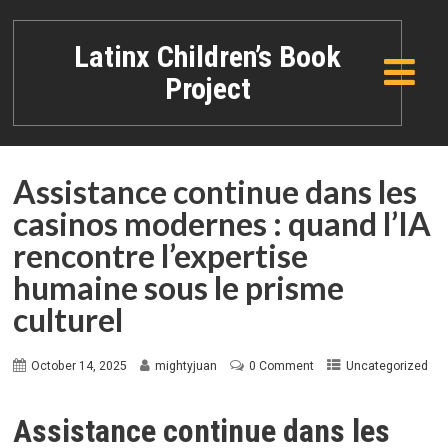
Latinx Children’s Book
Project
Assistance continue dans les
casinos modernes : quand l’IA
rencontre l’expertise
humaine sous le prisme
culturel
October 14, 2025
mightyjuan
0 Comment
Uncategorized
Assistance continue dans les