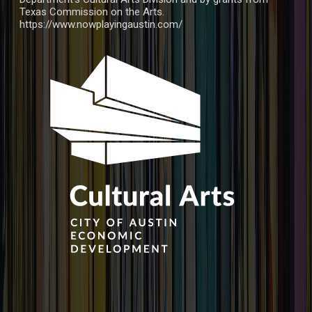
Texas Commission on the Arts.
https://www.nowplayingaustin.com/