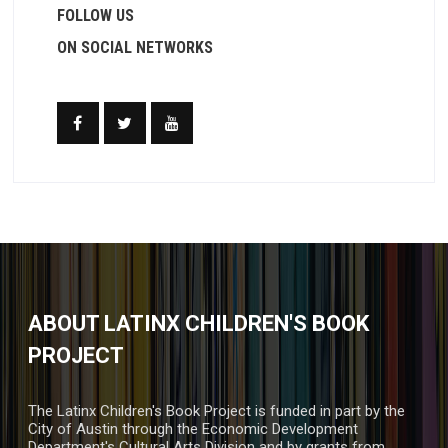
FOLLOW US
ON SOCIAL NETWORKS
ABOUT LATINX CHILDREN'S BOOK
PROJECT
The Latinx Children's Book Project is funded in part by the
City of Austin through the Economic Development
Department's Cultural Arts Division and by grants from