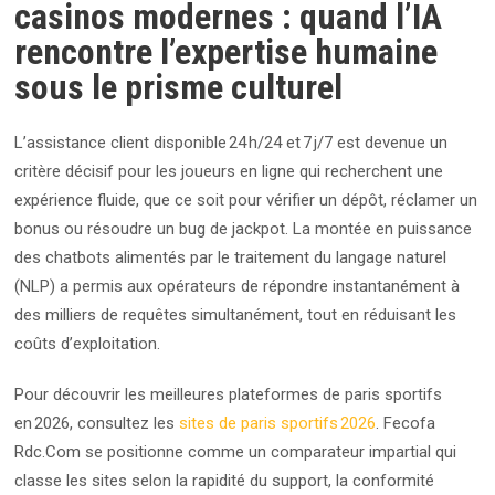
casinos modernes : quand l’IA
rencontre l’expertise humaine
sous le prisme culturel
L’assistance client disponible 24 h/24 et 7 j/7 est devenue un
critère décisif pour les joueurs en ligne qui recherchent une
expérience fluide, que ce soit pour vérifier un dépôt, réclamer un
bonus ou résoudre un bug de jackpot. La montée en puissance
des chatbots alimentés par le traitement du langage naturel
(NLP) a permis aux opérateurs de répondre instantanément à
des milliers de requêtes simultanément, tout en réduisant les
coûts d’exploitation.
Pour découvrir les meilleures plateformes de paris sportifs
en 2026, consultez les
sites de paris sportifs 2026
. Fecofa
Rdc.Com se positionne comme un comparateur impartial qui
classe les sites selon la rapidité du support, la conformité