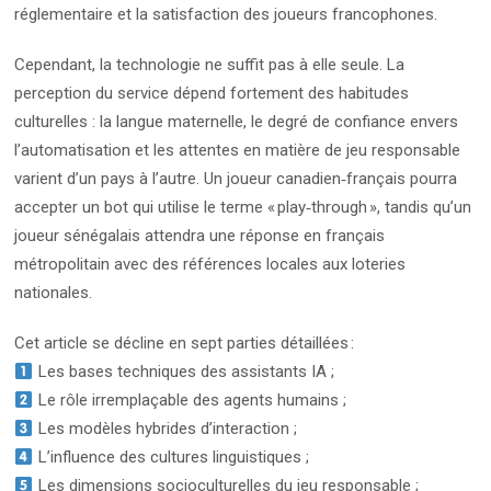
réglementaire et la satisfaction des joueurs francophones.
Cependant, la technologie ne suffit pas à elle seule. La
perception du service dépend fortement des habitudes
culturelles : la langue maternelle, le degré de confiance envers
l’automatisation et les attentes en matière de jeu responsable
varient d’un pays à l’autre. Un joueur canadien‑français pourra
accepter un bot qui utilise le terme « play‑through », tandis qu’un
joueur sénégalais attendra une réponse en français
métropolitain avec des références locales aux loteries
nationales.
Cet article se décline en sept parties détaillées :
Les bases techniques des assistants IA ;
Le rôle irremplaçable des agents humains ;
Les modèles hybrides d’interaction ;
L’influence des cultures linguistiques ;
Les dimensions socioculturelles du jeu responsable ;