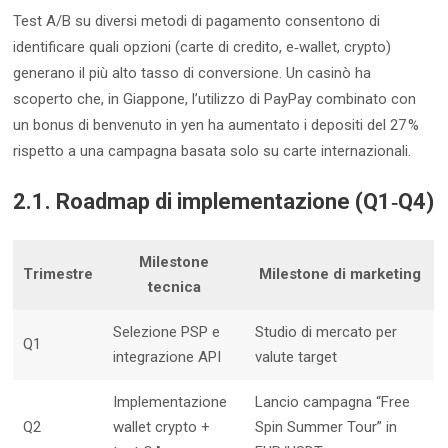
Test A/B su diversi metodi di pagamento consentono di
identificare quali opzioni (carte di credito, e‑wallet, crypto)
generano il più alto tasso di conversione. Un casinò ha
scoperto che, in Giappone, l’utilizzo di PayPay combinato con
un bonus di benvenuto in yen ha aumentato i depositi del 27 %
rispetto a una campagna basata solo su carte internazionali.
2.1. Roadmap di implementazione (Q1‑Q4)
Milestone
Trimestre
Milestone di marketing
tecnica
Selezione PSP e
Studio di mercato per
Q1
integrazione API
valute target
Implementazione
Lancio campagna “Free
Q2
wallet crypto +
Spin Summer Tour” in