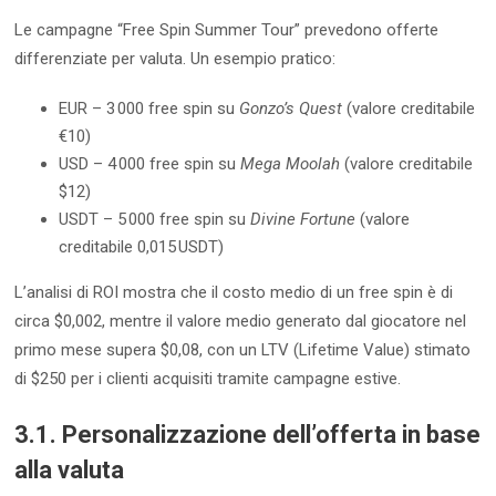
Le campagne “Free Spin Summer Tour” prevedono offerte
differenziate per valuta. Un esempio pratico:
EUR – 3 000 free spin su
Gonzo’s Quest
(valore creditabile
€10)
USD – 4 000 free spin su
Mega Moolah
(valore creditabile
$12)
USDT – 5 000 free spin su
Divine Fortune
(valore
creditabile 0,015 USDT)
L’analisi di ROI mostra che il costo medio di un free spin è di
circa $0,002, mentre il valore medio generato dal giocatore nel
primo mese supera $0,08, con un LTV (Lifetime Value) stimato
di $250 per i clienti acquisiti tramite campagne estive.
3.1. Personalizzazione dell’offerta in base
alla valuta