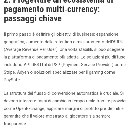
pagamento multi‑currency:
passaggi chiave
Il primo passo è definire gli obiettivi di business: espansione
geografica, aumento della retention e miglioramento dell’ARPU
(Average Revenue Per User). Una volta stabiliti, si può scegliere
la piattaforma di pagamento più adatta. Le soluzioni più diffuse
includono API RESTful di PSP (Payment Service Provider) come
Stripe, Adyen o soluzioni specializzate per il gaming come
PaySafe.
La struttura del flusso di conversione automatica è cruciale. Si
devono integrare tassi di cambio in tempo reale tramite provider
come OpenExchange, applicare margini di profitto pre‑definiti e
garantire che il valore mostrato al giocatore sia sempre
trasparente.