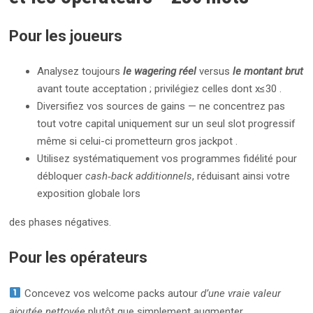
Pour les joueurs
Analysez toujours
le wagering réel
versus
le montant brut
avant toute acceptation ; privilégiez celles dont x≤30 .
Diversifiez vos sources de gains ­— ne concentrez pas
tout votre capital uniquement sur un seul slot progressif
même si celui-ci prometteurn gros jackpot .
Utilisez systématiquement vos programmes fidélité pour
débloquer
cash‑back additionnels
, réduisant ainsi votre
exposition globale lors
des phases négatives.
Pour les opérateurs
Concevez vos welcome packs autour
d’une vraie valeur
ajoutée nettoyée
plutôt que simplement augmenter