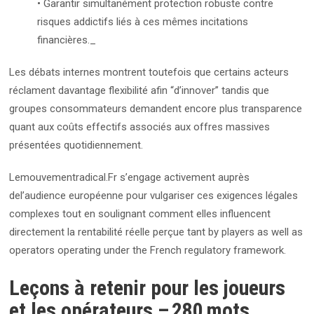
• Garantir simultanément protection robuste contre
risques addictifs liés à ces mêmes incitations
financières._
Les débats internes montrent toutefois que certains acteurs
réclament davantage flexibilité afin “d’innover” tandis que
groupes consommateurs demandent encore plus transparence
quant aux coûts effectifs associés aux offres massives
présentées quotidiennement.
Lemouvementradical.Fr s’engage activement auprès
del’audience européenne pour vulgariser ces exigences légales
complexes tout en soulignant comment elles influencent
directement la rentabilité réelle perçue tant by players as well as
operators operating under the French regulatory framework.
Leçons à retenir pour les joueurs
et les opérateurs – 280 mots