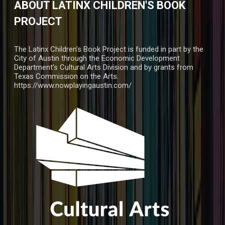
ABOUT LATINX CHILDREN'S BOOK
PROJECT
The Latinx Children's Book Project is funded in part by the
City of Austin through the Economic Development
Department's Cultural Arts Division and by grants from
Texas Commission on the Arts.
https://www.nowplayingaustin.com/