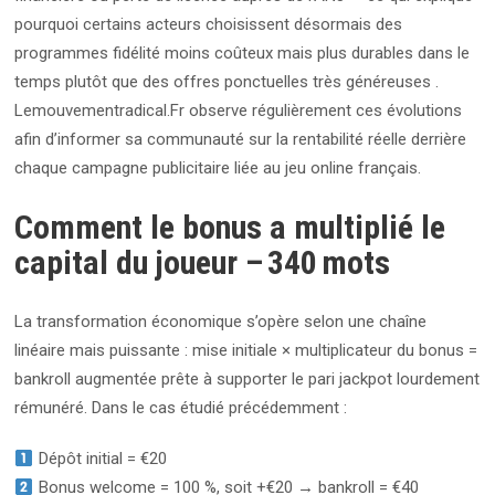
pourquoi certains acteurs choisissent désormais des
programmes fidélité moins coûteux mais plus durables dans le
temps plutôt que des offres ponctuelles très généreuses .
Lemouvementradical.Fr observe régulièrement ces évolutions
afin d’informer sa communauté sur la rentabilité réelle derrière
chaque campagne publicitaire liée au jeu online français.
Comment le bonus a multiplié le
capital du joueur – 340 mots
La transformation économique s’opère selon une chaîne
linéaire mais puissante : mise initiale × multiplicateur du bonus =
bankroll augmentée prête à supporter le pari jackpot lourdement
rémunéré. Dans le cas étudié précédemment :
Dépôt initial = €20
Bonus welcome = 100 %, soit +€20 → bankroll = €40