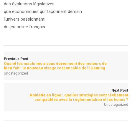
des évolutions législatives
que économiques qui façonnent demain
l’univers passionnant
du jeu online français.
Previous Post
Quand les machines à sous deviennent des moteurs de
bien‑fait : le nouveau visage responsable de l’iGaming
Uncategorized
Next Post
Roulette en ligne : quelles stratégies sont réellement
compatibles avec la réglementation et les bonus ?
Uncategorized