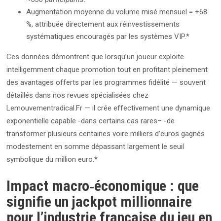
Augmentation moyenne du volume misé mensuel = +68
%, attribuée directement aux réinvestissements
systématiques encouragés par les systèmes VIP.*
Ces données démontrent que lorsqu’un joueur exploite
intelligemment chaque promotion tout en profitant pleinement
des avantages offerts par les programmes fidélité — souvent
détaillés dans nos revues spécialisées chez
Lemouvementradical.Fr — il crée effectivement une dynamique
exponentielle capable -dans certains cas rares– -de
transformer plusieurs centaines voire milliers d’euros gagnés
modestement en somme dépassant largement le seuil
symbolique du million euro.*
Impact macro‑économique : que
signifie un jackpot millionnaire
pour l’industrie française du jeu en