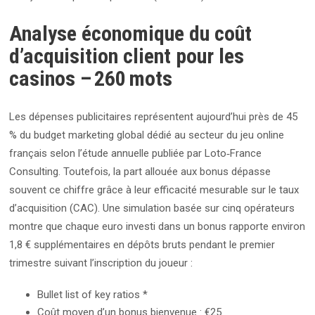
Analyse économique du coût
d’acquisition client pour les
casinos – 260 mots
Les dépenses publicitaires représentent aujourd’hui près de 45
% du budget marketing global dédié au secteur du jeu online
français selon l’étude annuelle publiée par Loto‑France
Consulting. Toutefois, la part allouée aux bonus dépasse
souvent ce chiffre grâce à leur efficacité mesurable sur le taux
d’acquisition (CAC). Une simulation basée sur cinq opérateurs
montre que chaque euro investi dans un bonus rapporte environ
1,8 € supplémentaires en dépôts bruts pendant le premier
trimestre suivant l’inscription du joueur :
Bullet list of key ratios *
Coût moyen d’un bonus bienvenue : €25