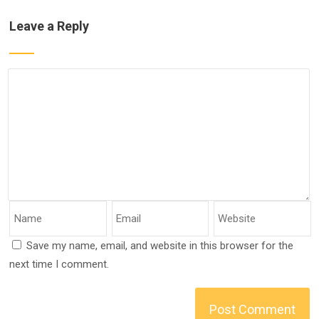
Leave a Reply
Save my name, email, and website in this browser for the
next time I comment.