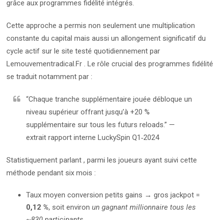
grâce aux programmes fidélité intégrés.
Cette approche a permis non seulement une multiplication
constante du capital mais aussi un allongement significatif du
cycle actif sur le site testé quotidiennement par
Lemouvementradical.Fr . Le rôle crucial des programmes fidélité
se traduit notamment par :
“Chaque tranche supplémentaire jouée débloque un
niveau supérieur offrant jusqu’à +20 %
supplémentaire sur tous les futurs reloads.” —
extrait rapport interne LuckySpin Q1‑2024
Statistiquement parlant , parmi les joueurs ayant suivi cette
méthode pendant six mois :
Taux moyen conversion petits gains → gros jackpot =
0,12 %
, soit environ
un gagnant millionnaire tous les
~830 participants
.