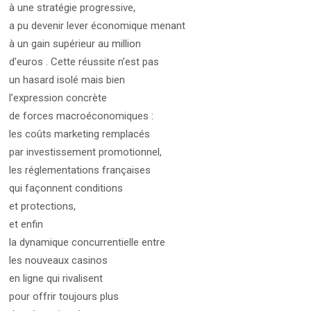
à une stratégie progressive,
a pu devenir lever économique menant
à un gain supérieur au million
d’euros . Cette réussite n’est pas
un hasard isolé mais bien
l’expression concrète
de forces macro­économiques :
les coûts marketing remplacés
par investissement promotionnel,
les réglementations françaises
qui façonnent conditions
et protections,
et enfin
la dynamique concurrentielle entre
les nouveaux casinos
en ligne qui rivalisent
pour offrir toujours plus