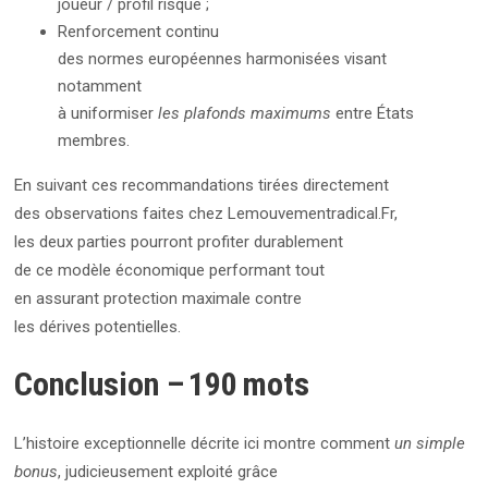
joueur / profil risque ;
Renforcement continu
des normes européennes harmonisées visant
notamment
à uniformiser
les plafonds maximums
entre États
membres.
En suivant ces recommandations tirées directement
des observations faites chez Lemouvementradical.Fr,
les deux parties pourront profiter durablement
de ce modèle économique performant tout
en assurant protection maximale contre
les dérives potentielles.
Conclusion – 190 mots
L’histoire exceptionnelle décrite ici montre comment
un simple
bonus
, judicieusement exploité grâce