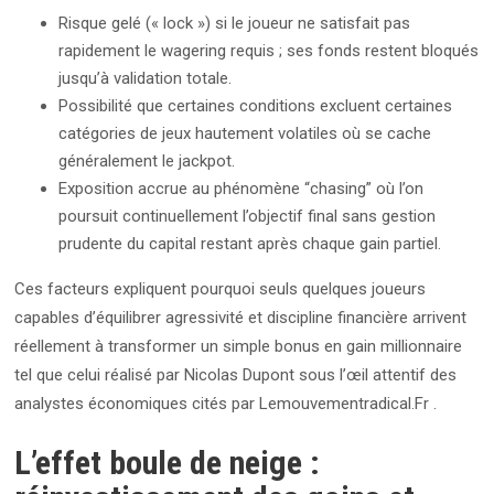
Risque gelé (« lock ») si le joueur ne satisfait pas
rapidement le wagering requis ; ses fonds restent bloqués
jusqu’à validation totale.
Possibilité que certaines conditions excluent certaines
catégories de jeux hautement volatiles où se cache
généralement le jackpot.
Exposition accrue au phénomène “chasing” où l’on
poursuit continuellement l’objectif final sans gestion
prudente du capital restant après chaque gain partiel.
Ces facteurs expliquent pourquoi seuls quelques joueurs
capables d’équilibrer agressivité et discipline financière arrivent
réellement à transformer un simple bonus en gain millionnaire
tel que celui réalisé par Nicolas Dupont sous l’œil attentif des
analystes économiques cités par Lemouvementradical.Fr .
L’effet boule de neige :