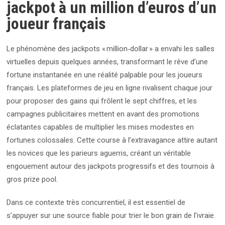
jackpot à un million d’euros d’un
joueur français
Le phénomène des jackpots « million‑dollar » a envahi les salles
virtuelles depuis quelques années, transformant le rêve d’une
fortune instantanée en une réalité palpable pour les joueurs
français. Les plateformes de jeu en ligne rivalisent chaque jour
pour proposer des gains qui frôlent le sept chiffres, et les
campagnes publicitaires mettent en avant des promotions
éclatantes capables de multiplier les mises modestes en
fortunes colossales. Cette course à l’extravagance attire autant
les novices que les parieurs aguerris, créant un véritable
engouement autour des jackpots progressifs et des tournois à
gros prize pool.
Dans ce contexte très concurrentiel, il est essentiel de
s’appuyer sur une source fiable pour trier le bon grain de l’ivraie.