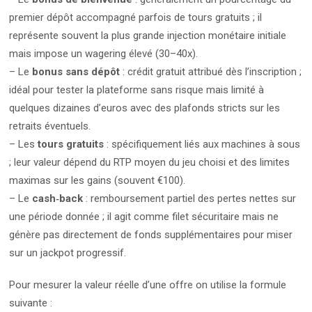
premier dépôt accompagné parfois de tours gratuits ; il
représente souvent la plus grande injection monétaire initiale
mais impose un wagering élevé (30–40x).
– Le
bonus sans dépôt
: crédit gratuit attribué dès l’inscription ;
idéal pour tester la plateforme sans risque mais limité à
quelques dizaines d’euros avec des plafonds stricts sur les
retraits éventuels.
– Les
tours gratuits
: spécifiquement liés aux machines à sous
; leur valeur dépend du RTP moyen du jeu choisi et des limites
maximas sur les gains (souvent €100).
– Le
cash‑back
: remboursement partiel des pertes nettes sur
une période donnée ; il agit comme filet sécuritaire mais ne
génère pas directement de fonds supplémentaires pour miser
sur un jackpot progressif.
Pour mesurer la valeur réelle d’une offre on utilise la formule
suivante :