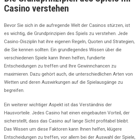
Casino verstehen
Bevor Sie sich in die aufregende Welt der Casinos stürzen, ist
es wichtig, die Grundprinzipien des Spiels zu verstehen. Jede
Casino-Disziplin hat ihre eigenen Regeln, Quoten und Strategien,
die Sie kennen sollten. Ein grundlegendes Wissen über die
verschiedenen Spiele kann Ihnen helfen, fundierte
Entscheidungen zu treffen und Ihre Gewinnchancen zu
maximieren. Dazu gehört auch, die unterschiedlichen Arten von
Wetten und deren Auswirkungen auf die Spielausgänge zu
begreifen.
Ein weiterer wichtiger Aspekt ist das Verständnis der
Hausvorteile. Jedes Casino hat einen eingebauten Vorteil, der
sicherstellt, dass das Casino auf lange Sicht profitabel bleibt.
Das Wissen um diese Faktoren kann Ihnen helfen, klügere
Entscheidungen zu treffen, vor allem bei der Auswahl der Spiele,