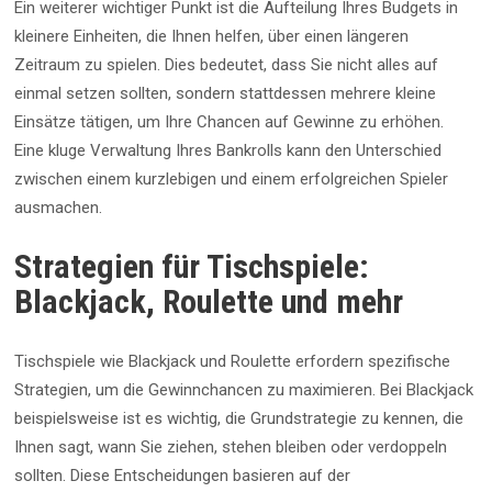
Ein weiterer wichtiger Punkt ist die Aufteilung Ihres Budgets in
kleinere Einheiten, die Ihnen helfen, über einen längeren
Zeitraum zu spielen. Dies bedeutet, dass Sie nicht alles auf
einmal setzen sollten, sondern stattdessen mehrere kleine
Einsätze tätigen, um Ihre Chancen auf Gewinne zu erhöhen.
Eine kluge Verwaltung Ihres Bankrolls kann den Unterschied
zwischen einem kurzlebigen und einem erfolgreichen Spieler
ausmachen.
Strategien für Tischspiele:
Blackjack, Roulette und mehr
Tischspiele wie Blackjack und Roulette erfordern spezifische
Strategien, um die Gewinnchancen zu maximieren. Bei Blackjack
beispielsweise ist es wichtig, die Grundstrategie zu kennen, die
Ihnen sagt, wann Sie ziehen, stehen bleiben oder verdoppeln
sollten. Diese Entscheidungen basieren auf der