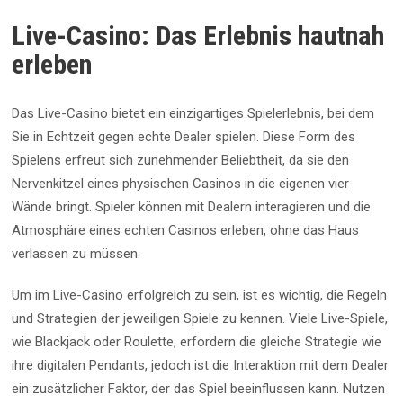
Live-Casino: Das Erlebnis hautnah
erleben
Das Live-Casino bietet ein einzigartiges Spielerlebnis, bei dem
Sie in Echtzeit gegen echte Dealer spielen. Diese Form des
Spielens erfreut sich zunehmender Beliebtheit, da sie den
Nervenkitzel eines physischen Casinos in die eigenen vier
Wände bringt. Spieler können mit Dealern interagieren und die
Atmosphäre eines echten Casinos erleben, ohne das Haus
verlassen zu müssen.
Um im Live-Casino erfolgreich zu sein, ist es wichtig, die Regeln
und Strategien der jeweiligen Spiele zu kennen. Viele Live-Spiele,
wie Blackjack oder Roulette, erfordern die gleiche Strategie wie
ihre digitalen Pendants, jedoch ist die Interaktion mit dem Dealer
ein zusätzlicher Faktor, der das Spiel beeinflussen kann. Nutzen