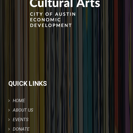
QUICK LINKS
HOME
ABOUT US
EVENTS
DONATE