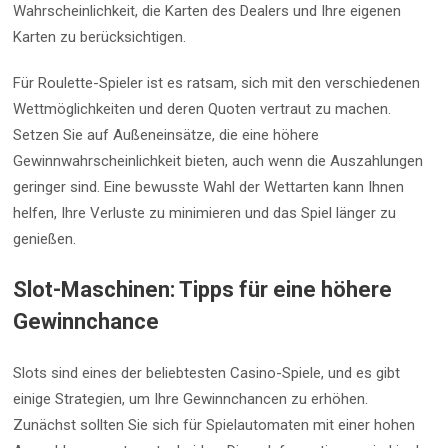
Wahrscheinlichkeit, die Karten des Dealers und Ihre eigenen
Karten zu berücksichtigen.
Für Roulette-Spieler ist es ratsam, sich mit den verschiedenen
Wettmöglichkeiten und deren Quoten vertraut zu machen.
Setzen Sie auf Außeneinsätze, die eine höhere
Gewinnwahrscheinlichkeit bieten, auch wenn die Auszahlungen
geringer sind. Eine bewusste Wahl der Wettarten kann Ihnen
helfen, Ihre Verluste zu minimieren und das Spiel länger zu
genießen.
Slot-Maschinen: Tipps für eine höhere
Gewinnchance
Slots sind eines der beliebtesten Casino-Spiele, und es gibt
einige Strategien, um Ihre Gewinnchancen zu erhöhen.
Zunächst sollten Sie sich für Spielautomaten mit einer hohen