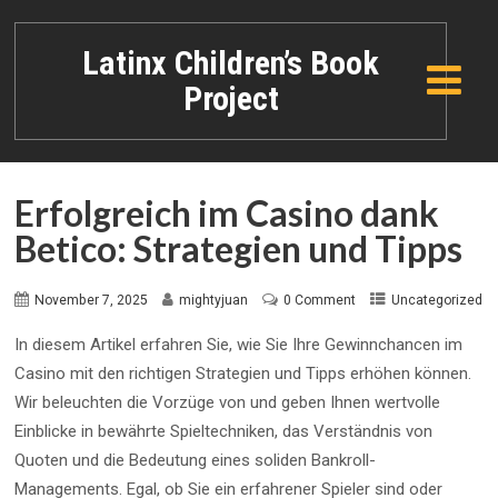
Latinx Children’s Book
Project
Erfolgreich im Casino dank
Betico: Strategien und Tipps
November 7, 2025
mightyjuan
0 Comment
Uncategorized
In diesem Artikel erfahren Sie, wie Sie Ihre Gewinnchancen im
Casino mit den richtigen Strategien und Tipps erhöhen können.
Wir beleuchten die Vorzüge von und geben Ihnen wertvolle
Einblicke in bewährte Spieltechniken, das Verständnis von
Quoten und die Bedeutung eines soliden Bankroll-
Managements. Egal, ob Sie ein erfahrener Spieler sind oder