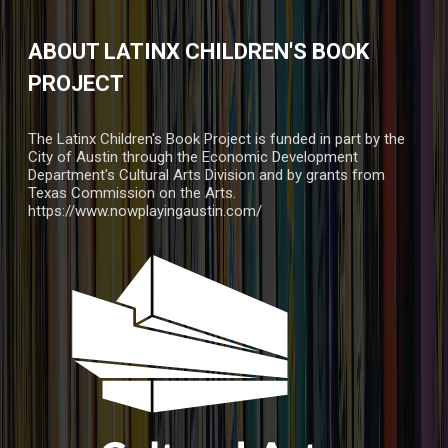
ABOUT LATINX CHILDREN'S BOOK
PROJECT
The Latinx Children's Book Project is funded in part by the
City of Austin through the Economic Development
Department's Cultural Arts Division and by grants from
Texas Commission on the Arts.
https://www.nowplayingaustin.com/