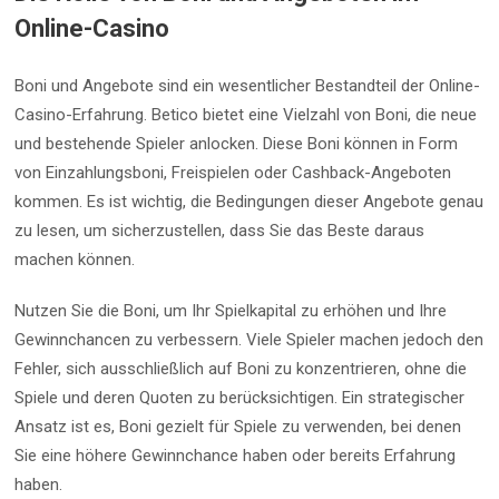
Online-Casino
Boni und Angebote sind ein wesentlicher Bestandteil der Online-
Casino-Erfahrung. Betico bietet eine Vielzahl von Boni, die neue
und bestehende Spieler anlocken. Diese Boni können in Form
von Einzahlungsboni, Freispielen oder Cashback-Angeboten
kommen. Es ist wichtig, die Bedingungen dieser Angebote genau
zu lesen, um sicherzustellen, dass Sie das Beste daraus
machen können.
Nutzen Sie die Boni, um Ihr Spielkapital zu erhöhen und Ihre
Gewinnchancen zu verbessern. Viele Spieler machen jedoch den
Fehler, sich ausschließlich auf Boni zu konzentrieren, ohne die
Spiele und deren Quoten zu berücksichtigen. Ein strategischer
Ansatz ist es, Boni gezielt für Spiele zu verwenden, bei denen
Sie eine höhere Gewinnchance haben oder bereits Erfahrung
haben.