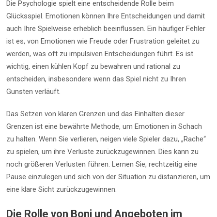
Die Psychologie spielt eine entscheidende Rolle beim
Glücksspiel. Emotionen können Ihre Entscheidungen und damit
auch Ihre Spielweise erheblich beeinflussen. Ein häufiger Fehler
ist es, von Emotionen wie Freude oder Frustration geleitet zu
werden, was oft zu impulsiven Entscheidungen führt. Es ist
wichtig, einen kühlen Kopf zu bewahren und rational zu
entscheiden, insbesondere wenn das Spiel nicht zu Ihren
Gunsten verläuft.
Das Setzen von klaren Grenzen und das Einhalten dieser
Grenzen ist eine bewährte Methode, um Emotionen in Schach
zu halten. Wenn Sie verlieren, neigen viele Spieler dazu, „Rache“
zu spielen, um ihre Verluste zurückzugewinnen. Dies kann zu
noch größeren Verlusten führen. Lernen Sie, rechtzeitig eine
Pause einzulegen und sich von der Situation zu distanzieren, um
eine klare Sicht zurückzugewinnen.
Die Rolle von Boni und Angeboten im