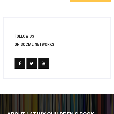
FOLLOW US
ON SOCIAL NETWORKS