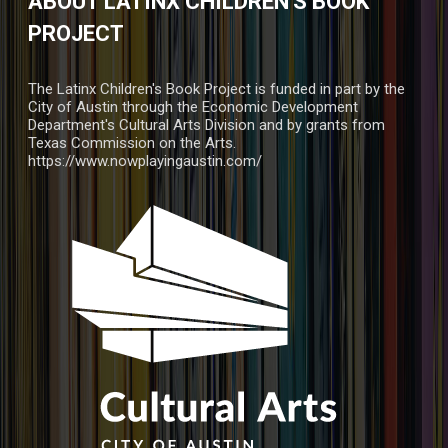
ABOUT LATINX CHILDREN'S BOOK
PROJECT
The Latinx Children's Book Project is funded in part by the
City of Austin through the Economic Development
Department's Cultural Arts Division and by grants from
Texas Commission on the Arts.
https://www.nowplayingaustin.com/