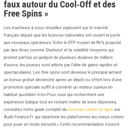
faux autour du Cool‑Off et des
Free Spins »
Les machines à sous virtuelles explosent sur le marché
français depuis que les licences nationales ont ouvert la porte
aux nouveaux opérateurs. Entre le RTP moyen de 96 % proposé
par des titres comme
Starburst
et la volatilité moyenne qui
promet parfois un jackpot de plusieurs dizaines de milliers
d’euros, les joueurs sont attirés par l’idée de gains rapides et
spectaculaires. Les
free spins
sont devenus le principal aimant :
un bonus gratuit déclenché après un dépôt ou offert lors d’une
promotion spéciale suffit à convertir un visiteur curieux en
habitué quotidien.\n\n« Pour ceux qui recherchent une
expérience ludique tout en restant maître de leurs dépenses,
consultez notre guide complet du
nouveau casino en ligne
sur
Aude Finance.F​r qui répertorie les plateformes les mieux cotées
pour jouer en toute sécurité.» Cette recommandation s’inscrit