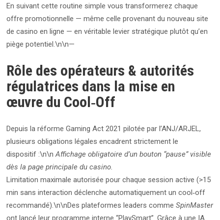
En suivant cette routine simple vous transformerez chaque
offre promotionnelle — même celle provenant du nouveau site
de casino en ligne — en véritable levier stratégique plutôt qu’en
piège potentiel.\n\n—
Rôle des opérateurs & autorités
régulatrices dans la mise en
œuvre du Cool‑Off
Depuis la réforme Gaming Act 2021 pilotée par l’ANJ/ARJEL,
plusieurs obligations légales encadrent strictement le
dispositif :\n\n
Affichage obligatoire d’un bouton “pause” visible
dès la page principale du casino.
Limitation maximale autorisée pour chaque session active (>15
min sans interaction déclenche automatiquement un cool‑off
recommandé).\n\nDes plateformes leaders comme
SpinMaster
ont lancé leur programme interne “PlaySmart”. Grâce à une IA