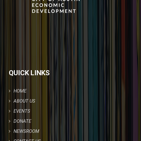
QUICK LINKS
HOME
ABOUT US
EVENTS
DONATE
NEWSROOM