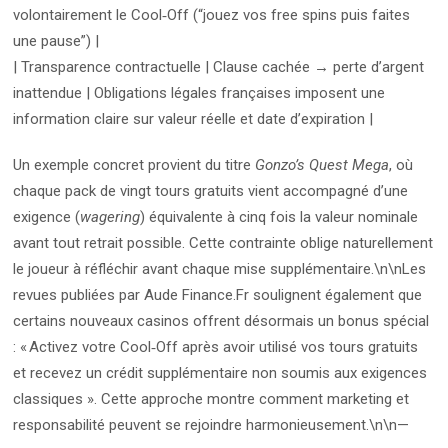
volontairement le Cool‑Off (“jouez vos free spins puis faites
une pause”) |
| Transparence contractuelle | Clause cachée → perte d’argent
inattendue | Obligations légales françaises imposent une
information claire sur valeur réelle et date d’expiration |
Un exemple concret provient du titre
Gonzo’s Quest Mega
, où
chaque pack de vingt tours gratuits vient accompagné d’une
exigence (
wagering
) équivalente à cinq fois la valeur nominale
avant tout retrait possible. Cette contrainte oblige naturellement
le joueur à réfléchir avant chaque mise supplémentaire.\n\nLes
revues publiées par Aude Finance.F​r soulignent également que
certains nouveaux casinos offrent désormais un bonus spécial
: « Activez votre Cool‑Off après avoir utilisé vos tours gratuits
et recevez un crédit supplémentaire non soumis aux exigences
classiques ». Cette approche montre comment marketing et
responsabilité peuvent se rejoindre harmonieusement.\n\n—