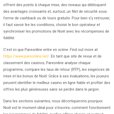
offrent des points à chaque mise, des niveaux qui débloquent
des avantages croissants et, surtout, un filet de sécurité sous
forme de cashback ou de tours gratuits. Pour bien s’y retrouver,
il faut savoir lire les conditions, choisir le bon opérateur et
synchroniser les promotions de Noël avec les récompenses de
fidélité.
C’est ici que Pareonline entre en scène. Find out more at
https://www.pareonline.net/
. En tant que site de revue et de
classement des casinos, Pareonline analyse chaque
programme, compare les taux de retour (RTP), les exigences de
mise et les bonus de Noël. Grâce à ses évaluations, les joueurs
peuvent identifier le meilleur casino en ligne fiable et profiter des
offres les plus généreuses sans se perdre dans le jargon.
Dans les sections suivantes, nous décortiquerons pourquoi
Noël est le moment idéal pour s’inscrire, comment fonctionnent