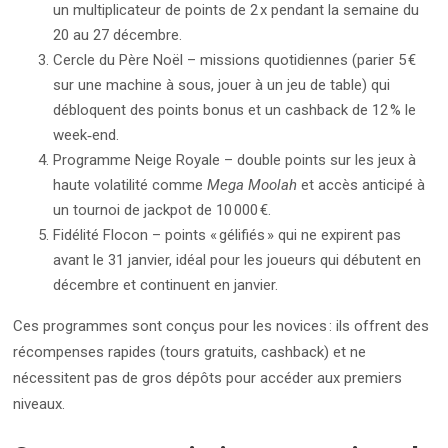
un multiplicateur de points de 2 x pendant la semaine du
20 au 27 décembre.
Cercle du Père Noël – missions quotidiennes (parier 5 €
sur une machine à sous, jouer à un jeu de table) qui
débloquent des points bonus et un cashback de 12 % le
week‑end.
Programme Neige Royale – double points sur les jeux à
haute volatilité comme
Mega Moolah
et accès anticipé à
un tournoi de jackpot de 10 000 €.
Fidélité Flocon – points « gélifiés » qui ne expirent pas
avant le 31 janvier, idéal pour les joueurs qui débutent en
décembre et continuent en janvier.
Ces programmes sont conçus pour les novices : ils offrent des
récompenses rapides (tours gratuits, cashback) et ne
nécessitent pas de gros dépôts pour accéder aux premiers
niveaux.