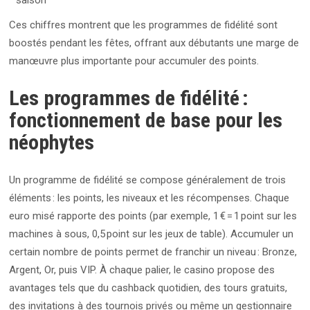
saison
Ces chiffres montrent que les programmes de fidélité sont
boostés pendant les fêtes, offrant aux débutants une marge de
manœuvre plus importante pour accumuler des points.
Les programmes de fidélité :
fonctionnement de base pour les
néophytes
Un programme de fidélité se compose généralement de trois
éléments : les points, les niveaux et les récompenses. Chaque
euro misé rapporte des points (par exemple, 1 € = 1 point sur les
machines à sous, 0,5 point sur les jeux de table). Accumuler un
certain nombre de points permet de franchir un niveau : Bronze,
Argent, Or, puis VIP. À chaque palier, le casino propose des
avantages tels que du cashback quotidien, des tours gratuits,
des invitations à des tournois privés ou même un gestionnaire