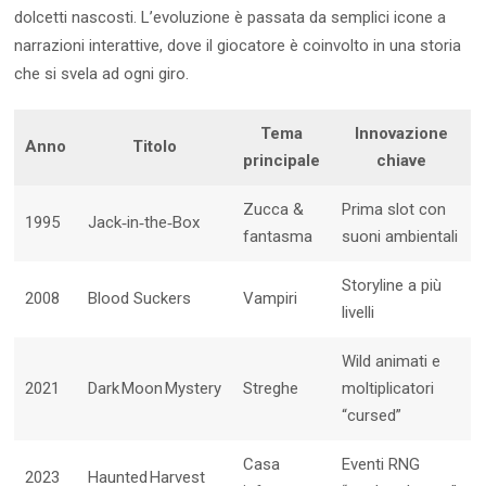
dolcetti nascosti. L’evoluzione è passata da semplici icone a
narrazioni interattive, dove il giocatore è coinvolto in una storia
che si svela ad ogni giro.
Tema
Innovazione
Anno
Titolo
principale
chiave
Zucca &
Prima slot con
1995
Jack‑in‑the‑Box
fantasma
suoni ambientali
Storyline a più
2008
Blood Suckers
Vampiri
livelli
Wild animati e
2021
Dark Moon Mystery
Streghe
moltiplicatori
“cursed”
Casa
Eventi RNG
2023
Haunted Harvest