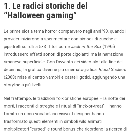
1. Le radici storiche del
“Halloween gaming”
Le prime slot a tema horror comparvero negli anni ’90, quando i
provider iniziarono a sperimentare con simboli di zucche e
pipistrelli su rulli a 5×3. Titoli come
Jack‑in‑the‑Box
(1995)
introdussero effetti sonori di porte cigolanti, ma la narrazione
rimaneva superficiale. Con l’avvento dei video slot alla fine del
decennio, la grafica divenne più cinematografica:
Blood Suckers
(2008) mise al centro vampiri e castelli gotici, aggiungendo una
storyline a più livelli.
Nel frattempo, le tradizioni folkloristiche europee – la notte dei
morti, i racconti di streghe e i rituali di “trick‑or‑treat” – hanno
fornito un ricco vocabolario visivo. I designer hanno
trasformato questi elementi in simboli wild animati,
moltiplicatori “cursed” e round bonus che ricordano la ricerca di