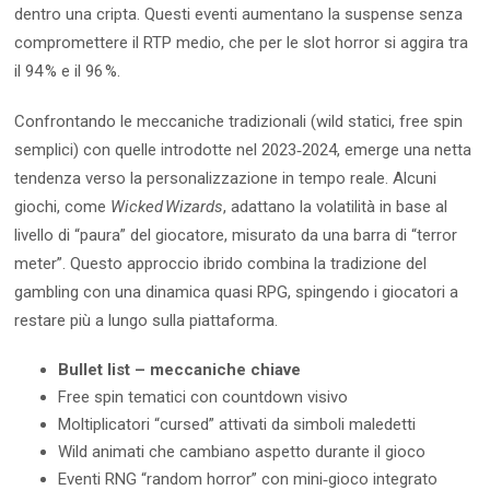
dentro una cripta. Questi eventi aumentano la suspense senza
compromettere il RTP medio, che per le slot horror si aggira tra
il 94 % e il 96 %.
Confrontando le meccaniche tradizionali (wild statici, free spin
semplici) con quelle introdotte nel 2023‑2024, emerge una netta
tendenza verso la personalizzazione in tempo reale. Alcuni
giochi, come
Wicked Wizards
, adattano la volatilità in base al
livello di “paura” del giocatore, misurato da una barra di “terror
meter”. Questo approccio ibrido combina la tradizione del
gambling con una dinamica quasi RPG, spingendo i giocatori a
restare più a lungo sulla piattaforma.
Bullet list – meccaniche chiave
Free spin tematici con countdown visivo
Moltiplicatori “cursed” attivati da simboli maledetti
Wild animati che cambiano aspetto durante il gioco
Eventi RNG “random horror” con mini‑gioco integrato