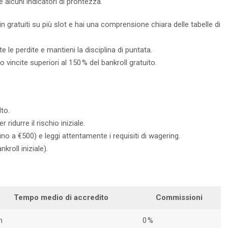
 alcuni indicatori di prontezza.
gratuiti su più slot e hai una comprensione chiara delle tabelle di
 le perdite e mantieni la disciplina di puntata.
vincite superiori al 150 % del bankroll gratuito.
lto.
ridurre il rischio iniziale.
no a €500) e leggi attentamente i requisiti di wagering.
nkroll iniziale).
Tempo medio di accredito
Commissioni
h
0 %