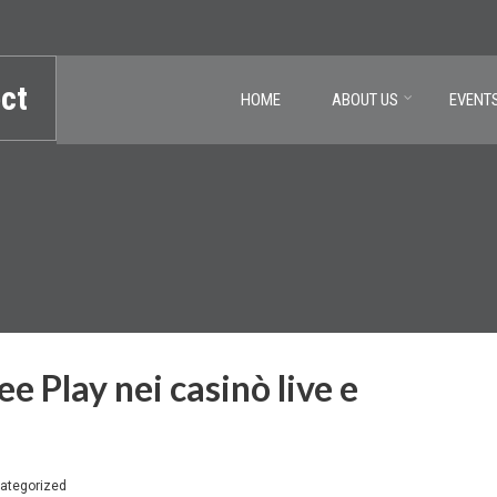
ect
HOME
ABOUT US
EVENT
e Play nei casinò live e
ategorized