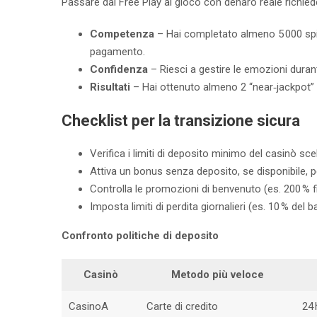
Passare dal Free Play al gioco con denaro reale richiede
Competenza
– Hai completato almeno 5 000 spin 
pagamento.
Confidenza
– Riesci a gestire le emozioni durante
Risultati
– Hai ottenuto almeno 2 “near‑jackpot” o 
Checklist per la transizione sicura
Verifica i limiti di deposito minimo del casinò sce
Attiva un bonus senza deposito, se disponibile, per 
Controlla le promozioni di benvenuto (es. 200 % fi
Imposta limiti di perdita giornalieri (es. 10 % del ba
Confronto politiche di deposito
Casinò
Metodo più veloce
CasinoA
Carte di credito
24 