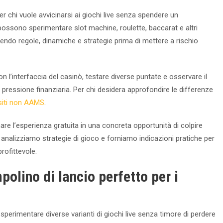
per chi vuole avvicinarsi ai giochi live senza spendere un
possono sperimentare slot machine, roulette, baccarat e altri
dendo regole, dinamiche e strategie prima di mettere a rischio
con l’interfaccia del casinò, testare diverse puntate e osservare il
 pressione finanziaria. Per chi desidera approfondire le differenze
siti non AAMS
.
e l’esperienza gratuita in una concreta opportunità di colpire
 analizziamo strategie di gioco e forniamo indicazioni pratiche per
rofittevole.
mpolino di lancio perfetto per i
i sperimentare diverse varianti di giochi live senza timore di perdere