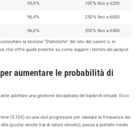
95,9 %
100 % fino a €200
96,4 %
250 % fino a €600
96,0 %
200 % fino a €400
 consultare la sezione “Statistiche” del sito del casinò o, in
iva, che offre guide pratiche su come leggere i termini dei jackpot
 per aumentare le probabilità di
ante adottare una gestione disciplinata del bankroll virtuale. Ecco
inime (0,10 €) su una slot progressive per valutare la frequenza dei
à alta (poche vincite ma di valore elevato), passa a puntate medie