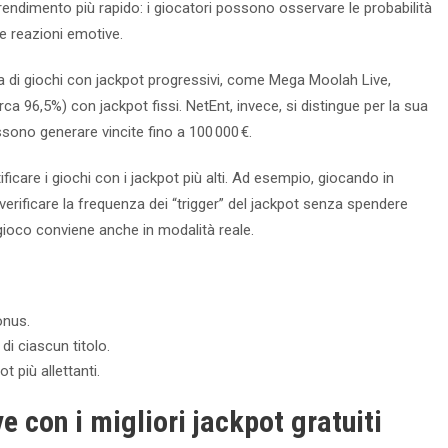
ndimento più rapido: i giocatori possono osservare le probabilità
rie reazioni emotive.
ma di giochi con jackpot progressivi, come Mega Moolah Live,
ca 96,5%) con jackpot fissi. NetEnt, invece, si distingue per la sua
ssono generare vincite fino a 100 000 €.
ificare i giochi con i jackpot più alti. Ad esempio, giocando in
verificare la frequenza dei “trigger” del jackpot senza spendere
l gioco conviene anche in modalità reale.
onus.
 di ciascun titolo.
ot più allettanti.
e con i migliori jackpot gratuiti