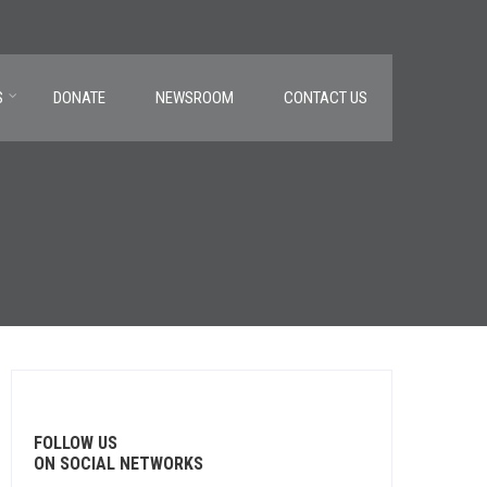
S
DONATE
NEWSROOM
CONTACT US
FOLLOW US
ON SOCIAL NETWORKS