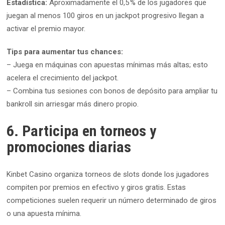
Estadística:
Aproximadamente el 0,5 % de los jugadores que
juegan al menos 100 giros en un jackpot progresivo llegan a
activar el premio mayor.
Tips para aumentar tus chances:
– Juega en máquinas con apuestas mínimas más altas; esto
acelera el crecimiento del jackpot.
– Combina tus sesiones con bonos de depósito para ampliar tu
bankroll sin arriesgar más dinero propio.
6. Participa en torneos y
promociones diarias
Kinbet Casino organiza torneos de slots donde los jugadores
compiten por premios en efectivo y giros gratis. Estas
competiciones suelen requerir un número determinado de giros
o una apuesta mínima.