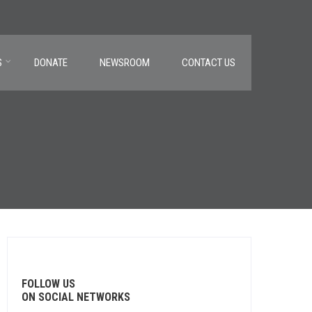
S
DONATE
NEWSROOM
CONTACT US
FOLLOW US
ON SOCIAL NETWORKS