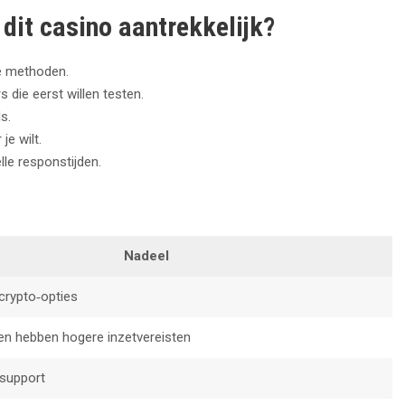
dit casino aantrekkelijk?
te methoden.
 die eerst willen testen.
s.
je wilt.
lle responstijden.
Nadeel
crypto‑opties
n hebben hogere inzetvereisten
support