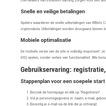
Live‑dealers van Evolution Gaming zorgen voor een auth
Snelle en veilige betalingen
Spelers waarderen de snelle uitbetalingen van WBetz Ca
cryptovaluta. Uitbetalingen worden doorgaans binnen éé
Mobiele optimalisatie
De mobiele versie van de site is volledig responsief. J
iOS) spelen, zonder verlies van functionaliteit. Alle b
Gebruikservaring: registratie,
Stappenplan voor een soepele start
Bezoek de homepage en klik op “Registreren”.
Vul je persoonsgegevens in: naam, e‑mail, gebo
Bevestig je e‑mail via de link die je ontvangt.