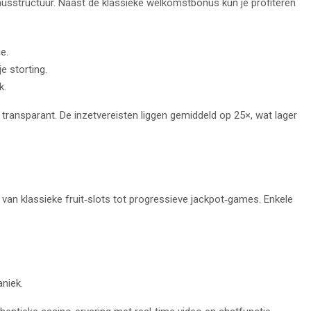
usstructuur. Naast de klassieke welkomstbonus kun je profiteren
e.
e storting.
k.
k transparant. De inzetvereisten liggen gemiddeld op 25×, wat lager
s van klassieke fruit‑slots tot progressieve jackpot‑games. Enkele
niek.