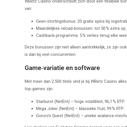
WBetz Casino onderscheidt zich door een flexibele bon
van:
Geen‑stortingsbonus: 20 gratis spins bij registrati
Maandelijkse reload‑bonussen: tot 50 % extra op j
Cashback‑programma: 5 % verlies terug elke wee
Deze bonussen zijn niet alleen aantrekkelijk, ze zijn oo
is dan bij veel concurrenten.
Game‑variatie en software
Met meer dan 2.500 titels vind je bij WBetz Casino alle
top‑games zijn:
Starburst (NetEnt) – hoge volatiliteit, 96,1 % RTP.
Mega Joker (NetEnt) – klassieke fruit, 99 % RTP.
Gonzo’s Quest (NetEnt) – unieke avalance‑mecha