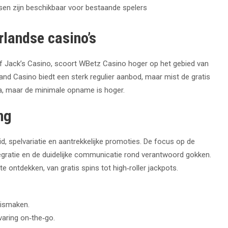
ssen zijn beschikbaar voor bestaande spelers
rlandse casino’s
 of Jack’s Casino, scoort WBetz Casino hoger op het gebied van
and Casino biedt een sterk regulier aanbod, maar mist de gratis
ma, maar de minimale opname is hoger.
ng
d, spelvariatie en aantrekkelijke promoties. De focus op de
ntegratie en de duidelijke communicatie rond verantwoord gokken.
e ontdekken, van gratis spins tot high‑roller jackpots.
nismaken.
varing on‑the‑go.