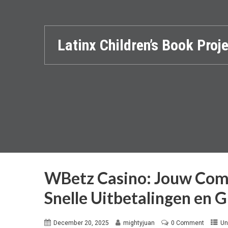
Latinx Children’s Book
Proj
WBetz Casino: Jouw Compl
Snelle Uitbetalingen en G
December 20, 2025
mightyjuan
0 Comment
Un