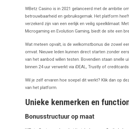
WBetz Casino is in 2021 gelanceerd met de ambitie om 
betrouwbaarheid en gebruiksgemak. Het platform heeft
verzekerd zijn van een eerlijk en veilig speelklimaat. M
Microgaming en Evolution Gaming, biedt de site een bree
Wat meteen opvalt, is de welkomstbonus die zowel een
omvat. Nieuwe leden kunnen direct starten zonder eerst g
van het aanbod willen testen. Bovendien staan snelle 
binnen 24 uur verwerkt via iDEAL, Trustly of creditcards
Wil je zelf ervaren hoe soepel dit werkt? Klik dan op d
van het platform.
Unieke kenmerken en function
Bonusstructuur op maat