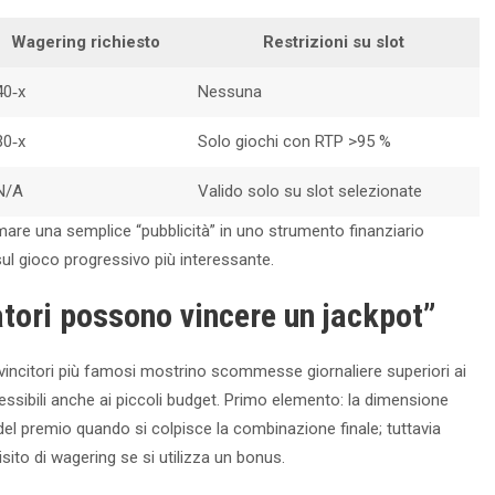
Wagering richiesto
Restrizioni su slot
40‑x
Nessuna
30‑x
Solo giochi con RTP >95 %
N/A
Valido solo su slot selezionate
mare una semplice “pubblicità” in uno strumento finanziario
ul gioco progressivo più interessante.
atori possono vincere un jackpot”
 vincitori più famosi mostrino scommesse giornaliere superiori ai
essibili anche ai piccoli budget. Primo elemento: la dimensione
del premio quando si colpisce la combinazione finale; tuttavia
sito di wagering se si utilizza un bonus.