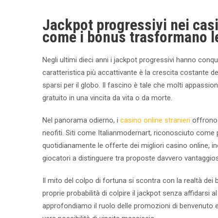
Jackpot progressivi nei casi
come i bonus trasformano le
Negli ultimi dieci anni i jackpot progressivi hanno conq
caratteristica più accattivante è la crescita costante de
sparsi per il globo. Il fascino è tale che molti appassi
gratuito in una vincita da vita o da morte.
Nel panorama odierno, i
casino online stranieri
offrono 
neofiti. Siti come Italianmodernart, riconosciuto come p
quotidianamente le offerte dei migliori casino online, i
giocatori a distinguere tra proposte davvero vantaggios
Il mito del colpo di fortuna si scontra con la realtà de
proprie probabilità di colpire il jackpot senza affidarsi 
approfondiamo il ruolo delle promozioni di benvenuto 