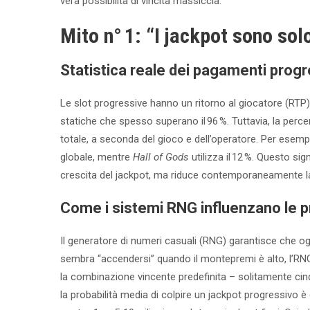
vera possibilità di vincita massiccia.
Mito n° 1: “I jackpot sono sol
Statistica reale dei pagamenti prog
Le slot progressive hanno un ritorno al giocatore (RTP) 
statiche che spesso superano il 96 %. Tuttavia, la perce
totale, a seconda del gioco e dell’operatore. Per esemp
globale, mentre
Hall of Gods
utilizza il 12 %. Questo s
crescita del jackpot, ma riduce contemporaneamente la q
Come i sistemi RNG influenzano le pr
Il generatore di numeri casuali (RNG) garantisce che ogn
sembra “accendersi” quando il montepremi è alto, l’RNG
la combinazione vincente predefinita – solitamente cinq
la probabilità media di colpire un jackpot progressivo è de