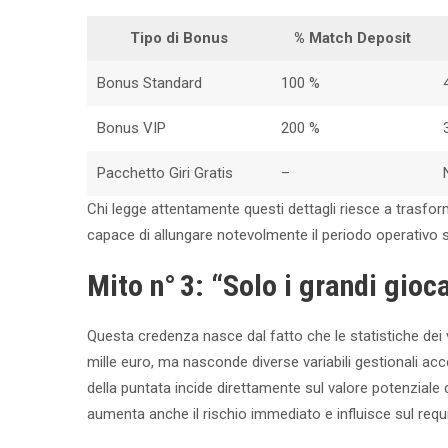
Tipo di Bonus
% Match Deposit
Bonus Standard
100 %
Bonus VIP
200 %
Pacchetto Giri Gratis
–
Chi legge attentamente questi dettagli riesce a trasfor
capace di allungare notevolmente il periodo operativo s
Mito n° 3: “Solo i grandi gioc
Questa credenza nasce dal fatto che le statistiche dei
mille euro, ma nasconde diverse variabili gestionali acc
della puntata incide direttamente sul valore potenziale 
aumenta anche il rischio immediato e influisce sul requi