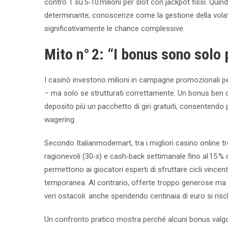
contro 1 su 5‑10 milioni per slot con jackpot fissi. Quin
determinante; conoscenze come la gestione della volatil
significativamente le chance complessive.
Mito n° 2: “I bonus sono solo 
I casinò investono milioni in campagne promozionali p
– ma solo se strutturati correttamente. Un bonus ben cal
deposito più un pacchetto di giri gratuiti, consentendo p
wagering.
Secondo Italianmodernart, tra i migliori casino online
ragionevoli (30‑x) e cash‑back settimanale fino al 15 % 
permettono ai giocatori esperti di sfruttare cicli vincen
temporanea. Al contrario, offerte troppo generose ma c
veri ostacoli: anche spendendo centinaia di euro si risch
Un confronto pratico mostra perché alcuni bonus valgon