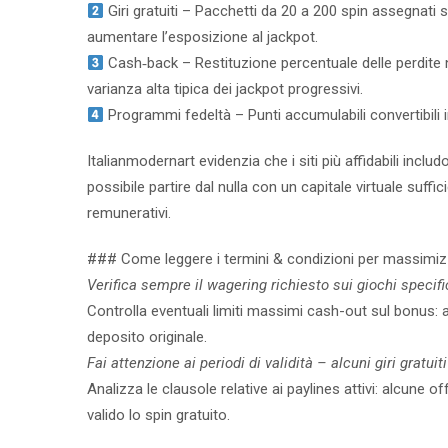
Giri gratuiti – Pacchetti da 20 a 200 spin assegnati 
aumentare l’esposizione al jackpot.
Cash‑back – Restituzione percentuale delle perdite net
varianza alta tipica dei jackpot progressivi.
Programmi fedeltà – Punti accumulabili convertibili i
Italianmodernart evidenzia che i siti più affidabili incl
possibile partire dal nulla con un capitale virtuale suffi
remunerativi.
### Come leggere i termini & condizioni per massimizz
Verifica sempre il wagering richiesto sui giochi specific
Controlla eventuali limiti massimi cash-out sul bonus:
deposito originale.
Fai attenzione ai periodi di validità – alcuni giri gratui
Analizza le clausole relative ai paylines attivi: alcune of
valido lo spin gratuito.