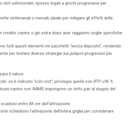
su slot selezionate; spesso legati a giochi progressive per
te settimanali o mensili; ideale per mitigare gli effetti della
n credito casino o giri extra dopo aver raggiunto soglie specifiche.
udono tutti questi elementi nei pacchetti “senza deposito”, rendendo
ciente per testare diverse strategie sui jackpot progressivi più
are il valore
ati; se è indicato “solo slot”, privilegia quelle con RTP ≥96 %.
 alcuni casino non AAMS impongono un tetto pari al doppio del
ti scadono entro 48 ore dall’attivazione.
ferte richiedono l’attivazione dell’intera griglia per considerare