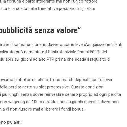
di, la fortuna è parte integrante ma non l’unico fattore
ità e la scelta delle linee attive possono migliorare
pubblicità senza valore”
erché i bonus funzionano davvero come leve d’acquisizione clienti
ibrato può aumentare il bankroll iniziale fino al 500 % del
iù spin sui giochi ad alto RTP prima che scada il requisito di
 troviamo piattaforme che offrono match depositi con rollover
delle perdite nette su slot progressive. Queste condizioni
ti più lunghi senza dover reinvestire denaro proprio ad ogni perdita
on wagering da 100‑x o restrizioni su giochi specifici diventano
ia di non riuscire mai a liberare i fondi bonus.
o più altri: