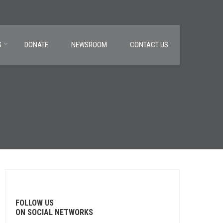
S
DONATE
NEWSROOM
CONTACT US
FOLLOW US
ON SOCIAL NETWORKS