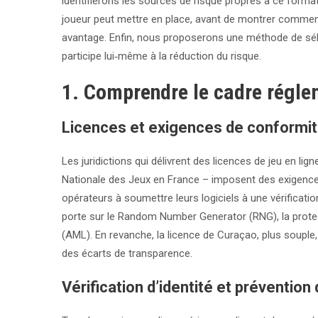
identifierons les sources de risque propres à ce format
joueur peut mettre en place, avant de montrer comment 
avantage. Enfin, nous proposerons une méthode de sél
participe lui‑même à la réduction du risque.
1. Comprendre le cadre réglem
Licences et exigences de conformi
Les juridictions qui délivrent des licences de jeu en lig
Nationale des Jeux en France – imposent des exigences 
opérateurs à soumettre leurs logiciels à une vérificati
porte sur le Random Number Generator (RNG), la prote
(AML). En revanche, la licence de Curaçao, plus souple, r
des écarts de transparence.
Vérification d’identité et prévention