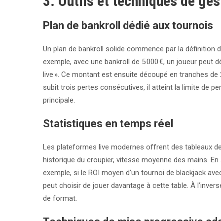
3. Outils et techniques de ges
Plan de bankroll dédié aux tournois
Un plan de bankroll solide commence par la définition d
exemple, avec une bankroll de 5 000 €, un joueur peut dé
live ». Ce montant est ensuite découpé en tranches de 20
subit trois pertes consécutives, il atteint la limite de pe
principale.
Statistiques en temps réel
Les plateformes live modernes offrent des tableaux de b
historique du croupier, vitesse moyenne des mains. En su
exemple, si le ROI moyen d’un tournoi de blackjack avec 
peut choisir de jouer davantage à cette table. À l’invers
de format.