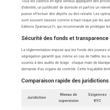
Tous les casinos en ligne sérieux appliquent des proc
d’identité, un justificatif de domicile et parfois un re
puisse effectuer des dépôts ou des retraits. Les opérat
sont souvent classés comme à haut risque par les aut
Editions Spartacus.Fr, qui recommande de privilégier l
Sécurité des fonds et transparence 
La réglementation impose que les fonds des joueurs s
ségrégation garantit que, même en cas de faillite, les s
soumis à des audits de tirage : chaque main de blackjac
demande d’un organe de contrôle. Cette traçabilité limit
Comparaison rapide des juridictions
Niveau de
Exigences
Juridiction
supervision
KYC