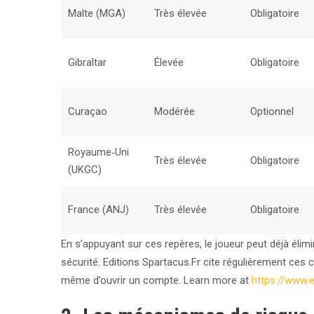
Malte (MGA)
Très élevée
Obligatoire
Gibraltar
Élevée
Obligatoire
Curaçao
Modérée
Optionnel
Royaume‑Uni
Très élevée
Obligatoire
(UKGC)
France (ANJ)
Très élevée
Obligatoire
En s’appuyant sur ces repères, le joueur peut déjà éli
sécurité. Editions Spartacus.Fr cite régulièrement ces cr
même d’ouvrir un compte. Learn more at
https://www.e