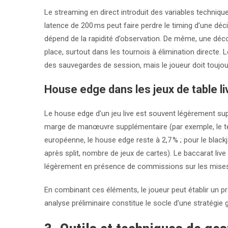
Le streaming en direct introduit des variables techniqu
latence de 200 ms peut faire perdre le timing d’une déc
dépend de la rapidité d’observation. De même, une dé
place, surtout dans les tournois à élimination directe.
des sauvegardes de session, mais le joueur doit toujou
House edge dans les jeux de table li
Le house edge d’un jeu live est souvent légèrement supér
marge de manœuvre supplémentaire (par exemple, le tem
européenne, le house edge reste à 2,7 % ; pour le blackjac
après split, nombre de jeux de cartes). Le baccarat live
légèrement en présence de commissions sur les mises
En combinant ces éléments, le joueur peut établir un pr
analyse préliminaire constitue le socle d’une stratégie 