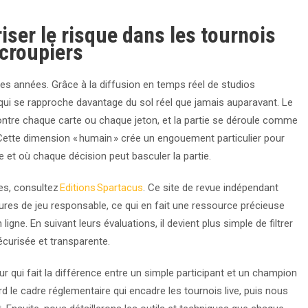
iser le risque dans les tournois
 croupiers
ues années. Grâce à la diffusion en temps réel de studios
 qui se rapproche davantage du sol réel que jamais auparavant. Le
ontre chaque carte ou chaque jeton, et la partie se déroule comme
ette dimension « humain » crée un engouement particulier pour
ie et où chaque décision peut basculer la partie.
es, consultez
Editions Spartacus
. Ce site de revue indépendant
sures de jeu responsable, ce qui en fait une ressource précieuse
igne. En suivant leurs évaluations, il devient plus simple de filtrer
écurisée et transparente.
eur qui fait la différence entre un simple participant et un champion
d le cadre réglementaire qui encadre les tournois live, puis nous