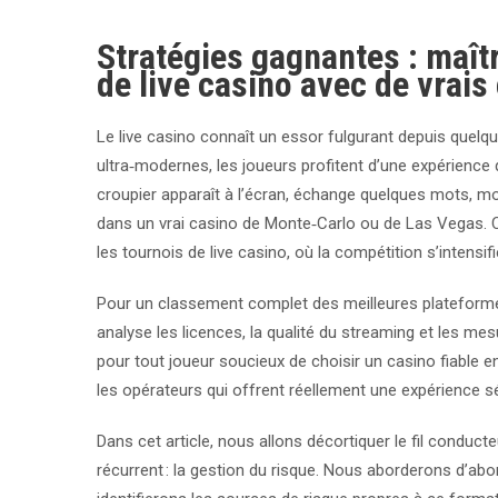
Stratégies gagnantes : maîtr
de live casino avec de vrais
Le live casino connaît un essor fulgurant depuis quelq
ultra‑modernes, les joueurs profitent d’une expérience
croupier apparaît à l’écran, échange quelques mots, m
dans un vrai casino de Monte‑Carlo ou de Las Vegas. C
les tournois de live casino, où la compétition s’intensif
Pour un classement complet des meilleures plateform
analyse les licences, la qualité du streaming et les me
pour tout joueur soucieux de choisir un casino fiable en l
les opérateurs qui offrent réellement une expérience s
Dans cet article, nous allons décortiquer le fil conduct
récurrent : la gestion du risque. Nous aborderons d’abor