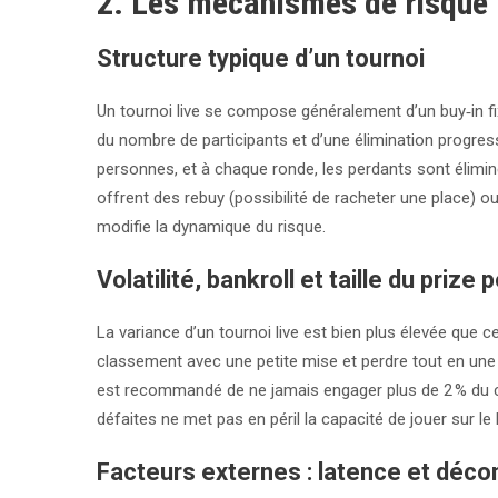
2. Les mécanismes de risque p
Structure typique d’un tournoi
Un tournoi live se compose généralement d’un buy‑in fi
du nombre de participants et d’une élimination progress
personnes, et à chaque ronde, les perdants sont élimi
offrent des rebuy (possibilité de racheter une place) o
modifie la dynamique du risque.
Volatilité, bankroll et taille du prize 
La variance d’un tournoi live est bien plus élevée que c
classement avec une petite mise et perdre tout en une se
est recommandé de ne jamais engager plus de 2 % du ca
défaites ne met pas en péril la capacité de jouer sur le
Facteurs externes : latence et déc