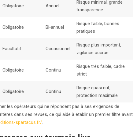
Risque minimal, grande
Obligatoire
Annuel
transparence
Risque faible, bonnes
Obligatoire
Bi‑annuel
pratiques
Risque plus important,
Facultatif
Occasionnel
vigilance accrue
Risque très faible, cadre
Obligatoire
Continu
strict
Risque quasi nul,
Obligatoire
Continu
protection maximale
miner les opérateurs qui ne répondent pas à ses exigences de
itères dans ses revues, ce qui aide à établir un premier filtre avant
ditions-spartacus.fr/
.