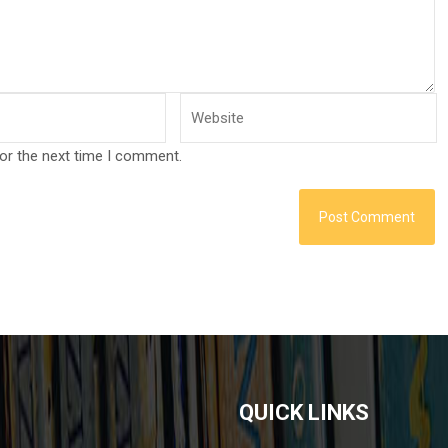
for the next time I comment.
QUICK LINKS