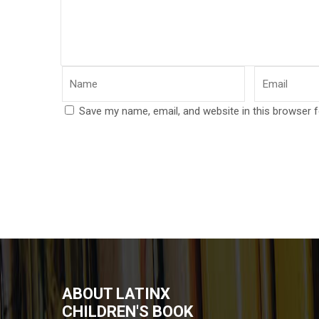
Save my name, email, and website in this browser 
ABOUT LATINX
CHILDREN'S BOOK