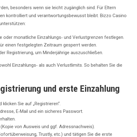
en, besonders wenn sie leicht zugänglich sind. Für Eltern
en kontrolliert und verantwortungsbewusst bleibt. Bizzo Casino
unterstützen:
che oder monatliche Einzahlungs‑ und Verlustgrenzen festlegen.
r einen festgelegten Zeitraum gesperrt werden.
i der Registrierung, um Minderjährige auszuschließen.
owohl Einzahlungs‑ als auch Verlustlimits. So behalten Sie die
egistrierung und erste Einzahlung
klicken Sie auf „Registrieren“.
dresse, E‑Mail und ein sicheres Passwort.
erhalten.
ng (Kopie von Ausweis und ggf. Adressnachweis).
fortüberweisung, Trustly, etc.) und tätigen Sie die erste