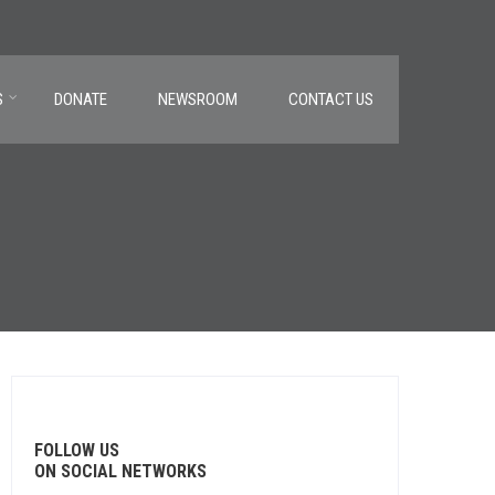
S
DONATE
NEWSROOM
CONTACT US
FOLLOW US
ON SOCIAL NETWORKS