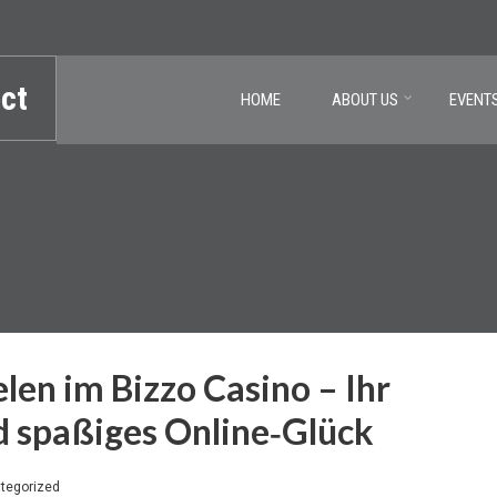
ect
HOME
ABOUT US
EVENT
len im Bizzo Casino – Ihr
nd spaßiges Online‑Glück
tegorized