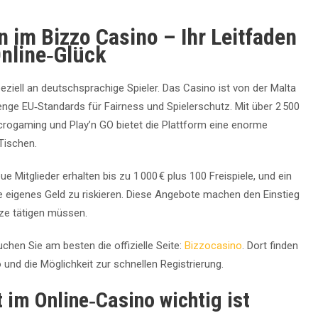
n im Bizzo Casino – Ihr Leitfaden
Online‑Glück
ziell an deutschsprachige Spieler. Das Casino ist von der Malta
renge EU‑Standards für Fairness und Spielerschutz. Mit über 2 500
crogaming und Play’n GO bietet die Plattform eine enorme
‑Tischen.
Mitglieder erhalten bis zu 1 000 € plus 100 Freispiele, und ein
 eigenes Geld zu riskieren. Diese Angebote machen den Einstieg
tze tätigen müssen.
hen Sie am besten die offizielle Seite:
Bizzocasino
. Dort finden
o und die Möglichkeit zur schnellen Registrierung.
 im Online‑Casino wichtig ist