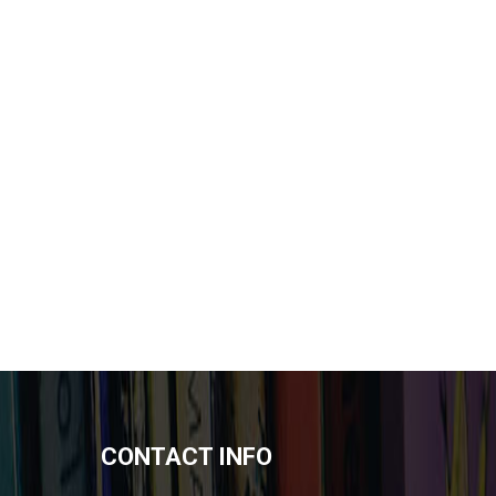
CONTACT INFO