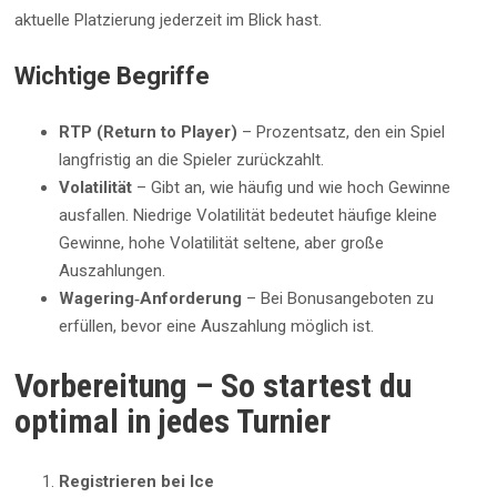
aktuelle Platzierung jederzeit im Blick hast.
Wichtige Begriffe
RTP (Return to Player)
– Prozentsatz, den ein Spiel
langfristig an die Spieler zurückzahlt.
Volatilität
– Gibt an, wie häufig und wie hoch Gewinne
ausfallen. Niedrige Volatilität bedeutet häufige kleine
Gewinne, hohe Volatilität seltene, aber große
Auszahlungen.
Wagering‑Anforderung
– Bei Bonusangeboten zu
erfüllen, bevor eine Auszahlung möglich ist.
Vorbereitung – So startest du
optimal in jedes Turnier
Registrieren bei Ice