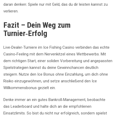
daran denken: Spiele nur mit Geld, das du dir leisten kannst zu
verlieren.
Fazit – Dein Weg zum
Turnier‑Erfolg
Live‑Dealer‑Turniere im Ice Fishing Casino verbinden das echte
Casino‑Feeling mit dem Nervenkitzel eines Wettbewerbs. Mit
dem richtigen Start, einer soliden Vorbereitung und angepassten
Spielstrategien kannst du deine Gewinnchancen deutlich
steigern. Nutze den Ice Bonus ohne Einzahlung, um dich ohne
Risiko einzugewöhnen, und setze anschließend den Ice
Willkommensbonus gezielt ein.
Denke immer an ein gutes Bankroll‑Management, beobachte
das Leaderboard und halte dich an die empfohlenen
Einsatzlimits. So bist du nicht nur erfolgreich, sondern spielst