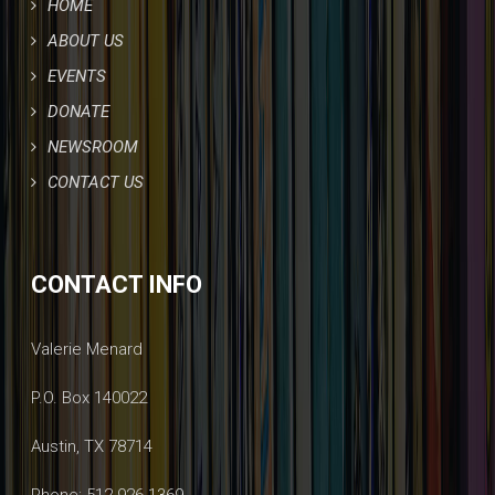
HOME
ABOUT US
EVENTS
DONATE
NEWSROOM
CONTACT US
CONTACT INFO
Valerie Menard
P.O. Box 140022
Austin, TX 78714
Phone: 512-926-1369