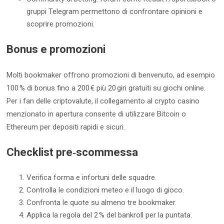
gruppi Telegram permettono di confrontare opinioni e
scoprire promozioni.
Bonus e promozioni
Molti bookmaker offrono promozioni di benvenuto, ad esempio
100 % di bonus fino a 200 € più 20 giri gratuiti su giochi online.
Per i fan delle criptovalute, il collegamento al crypto casino
menzionato in apertura consente di utilizzare Bitcoin o
Ethereum per depositi rapidi e sicuri.
Checklist pre‑scommessa
Verifica forma e infortuni delle squadre.
Controlla le condizioni meteo e il luogo di gioco.
Confronta le quote su almeno tre bookmaker.
Applica la regola del 2 % del bankroll per la puntata.