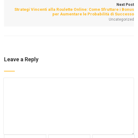
Next Post
Strategi Vincenti alla Roulette Online: Come Sfruttare i Bonus
per Aumentare le Probabilità di Successo
Uncategorized
Leave a Reply