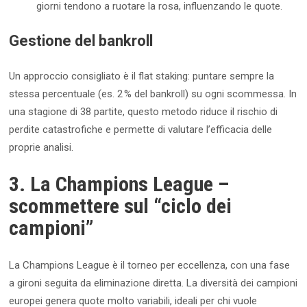
giorni tendono a ruotare la rosa, influenzando le quote.
Gestione del bankroll
Un approccio consigliato è il flat staking: puntare sempre la
stessa percentuale (es. 2 % del bankroll) su ogni scommessa. In
una stagione di 38 partite, questo metodo riduce il rischio di
perdite catastrofiche e permette di valutare l’efficacia delle
proprie analisi.
3. La Champions League –
scommettere sul “ciclo dei
campioni”
La Champions League è il torneo per eccellenza, con una fase
a gironi seguita da eliminazione diretta. La diversità dei campioni
europei genera quote molto variabili, ideali per chi vuole