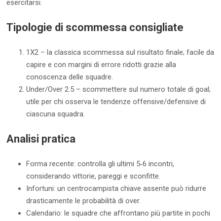
esercitarsi.
Tipologie di scommessa consigliate
1X2 – la classica scommessa sul risultato finale; facile da
capire e con margini di errore ridotti grazie alla
conoscenza delle squadre.
Under/Over 2.5 – scommettere sul numero totale di goal;
utile per chi osserva le tendenze offensive/defensive di
ciascuna squadra.
Analisi pratica
Forma recente: controlla gli ultimi 5‑6 incontri,
considerando vittorie, pareggi e sconfitte.
Infortuni: un centrocampista chiave assente può ridurre
drasticamente le probabilità di over.
Calendario: le squadre che affrontano più partite in pochi