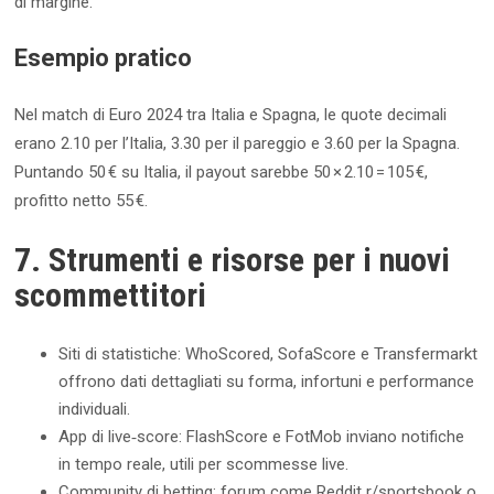
di margine.
Esempio pratico
Nel match di Euro 2024 tra Italia e Spagna, le quote decimali
erano 2.10 per l’Italia, 3.30 per il pareggio e 3.60 per la Spagna.
Puntando 50 € su Italia, il payout sarebbe 50 × 2.10 = 105 €,
profitto netto 55 €.
7. Strumenti e risorse per i nuovi
scommettitori
Siti di statistiche: WhoScored, SofaScore e Transfermarkt
offrono dati dettagliati su forma, infortuni e performance
individuali.
App di live‑score: FlashScore e FotMob inviano notifiche
in tempo reale, utili per scommesse live.
Community di betting: forum come Reddit r/sportsbook o