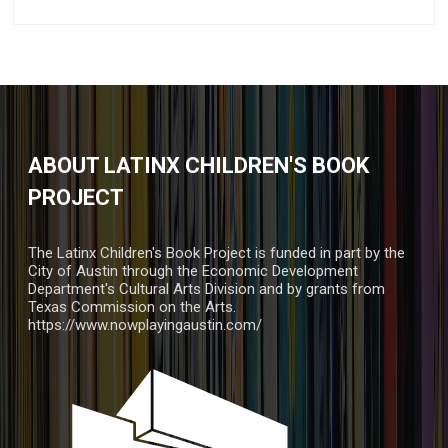
ABOUT LATINX CHILDREN'S BOOK
PROJECT
The Latinx Children's Book Project is funded in part by the
City of Austin through the Economic Development
Department's Cultural Arts Division and by grants from
Texas Commission on the Arts.
https://www.nowplayingaustin.com/