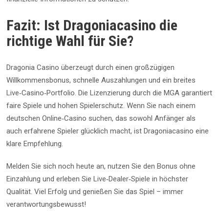
Fazit: Ist Dragoniacasino die
richtige Wahl für Sie?
Dragonia Casino überzeugt durch einen großzügigen
Willkommensbonus, schnelle Auszahlungen und ein breites
Live‑Casino‑Portfolio. Die Lizenzierung durch die MGA garantiert
faire Spiele und hohen Spielerschutz. Wenn Sie nach einem
deutschen Online‑Casino suchen, das sowohl Anfänger als
auch erfahrene Spieler glücklich macht, ist Dragoniacasino eine
klare Empfehlung.
Melden Sie sich noch heute an, nutzen Sie den Bonus ohne
Einzahlung und erleben Sie Live‑Dealer‑Spiele in höchster
Qualität. Viel Erfolg und genießen Sie das Spiel – immer
verantwortungsbewusst!