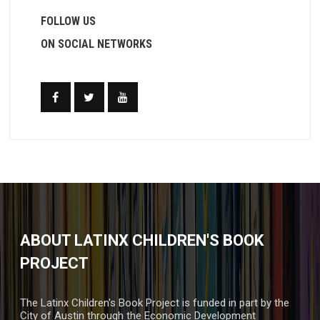
FOLLOW US
ON SOCIAL NETWORKS
ABOUT LATINX CHILDREN'S BOOK
PROJECT
The Latinx Children's Book Project is funded in part by the
City of Austin through the Economic Development