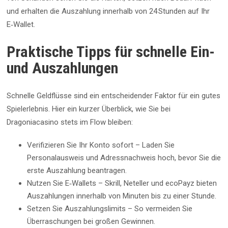
und erhalten die Auszahlung innerhalb von 24 Stunden auf Ihr
E‑Wallet.
Praktische Tipps für schnelle Ein-
und Auszahlungen
Schnelle Geldflüsse sind ein entscheidender Faktor für ein gutes
Spielerlebnis. Hier ein kurzer Überblick, wie Sie bei
Dragoniacasino stets im Flow bleiben:
Verifizieren Sie Ihr Konto sofort – Laden Sie
Personalausweis und Adressnachweis hoch, bevor Sie die
erste Auszahlung beantragen.
Nutzen Sie E‑Wallets – Skrill, Neteller und ecoPayz bieten
Auszahlungen innerhalb von Minuten bis zu einer Stunde.
Setzen Sie Auszahlungslimits – So vermeiden Sie
Überraschungen bei großen Gewinnen.