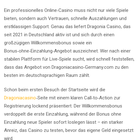
Ein professionelles Online‑Casino muss nicht nur viele Spiele
bieten, sondern auch Vertrauen, schnelle Auszahlungen und
erstklassigen Support. Genau das liefert Dragonia Casino, das
seit 2021 in Deutschland aktiv ist und sich durch einen
großzügigen Willkommensbonus sowie ein
Bonus‑ohne‑Einzahlung‑Angebot auszeichnet. Wer nach einer
stabilen Plattform für Live‑Spiele sucht, wird schnell feststellen,
dass das Angebot von Dragoniacasino‑Germany.com zu den
besten im deutschsprachigen Raum zählt.
Schon beim ersten Besuch der Startseite wird die
Dragoniacasino
‑Seite mit einem klaren Call‑to‑Action zur
Registrierung lockend präsentiert. Der Willkommensbonus
verdoppelt die erste Einzahlung, während der Bonus ohne
Einzahlung neue Spieler sofort loslegen lässt – ein starker
Anreiz, das Casino zu testen, bevor das eigene Geld eingesetzt
wird.