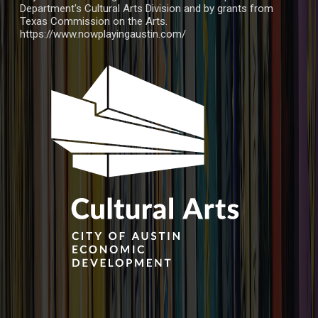
Department's Cultural Arts Division and by grants from
Texas Commission on the Arts.
https://www.nowplayingaustin.com/