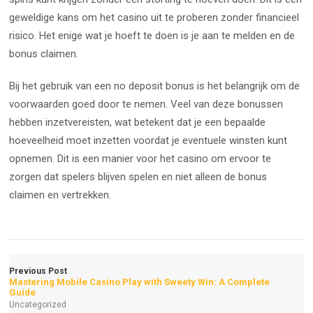
geweldige kans om het casino uit te proberen zonder financieel
risico. Het enige wat je hoeft te doen is je aan te melden en de
bonus claimen.
Bij het gebruik van een no deposit bonus is het belangrijk om de
voorwaarden goed door te nemen. Veel van deze bonussen
hebben inzetvereisten, wat betekent dat je een bepaalde
hoeveelheid moet inzetten voordat je eventuele winsten kunt
opnemen. Dit is een manier voor het casino om ervoor te
zorgen dat spelers blijven spelen en niet alleen de bonus
claimen en vertrekken.
Previous Post
Mastering Mobile Casino Play with Sweety Win: A Complete
Guide
Uncategorized