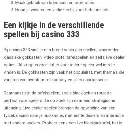
Maak gebruik van bonussen en promoties.
Houd je winsten en verliezen bij voor beter inzicht.
Een kijkje in de verschillende
spellen bij casino 333
Bij casino 333 vind je een breed scala aan spellen, waaronder
klassieke gokkasten, video slots, tafelspellen en zelfs live dealer
opties. Dit zorgt ervoor dat er voor iedere speler wel iets te
vinden is. De gokkasten zijn vaak het populairst, met thema’s die
variëren van avontuur tot fantasy en alles daartussenin.
Daarnaast zijn de tafelspellen, zoals blackjack en roulette,
perfect voor spelers die op zoek zijn naar een strategische
uitdaging. Live dealer spellen brengen de opwinding van een
fysiek casino naar je huiskamer, met echte dealers en interactie
met andere spelers. Probeer eens een live blackjacktafel; het is