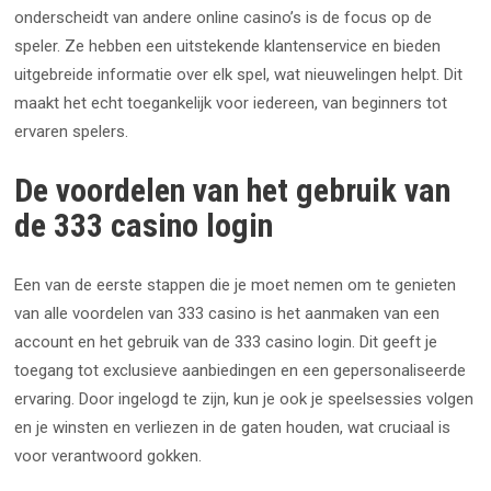
onderscheidt van andere online casino’s is de focus op de
speler. Ze hebben een uitstekende klantenservice en bieden
uitgebreide informatie over elk spel, wat nieuwelingen helpt. Dit
maakt het echt toegankelijk voor iedereen, van beginners tot
ervaren spelers.
De voordelen van het gebruik van
de 333 casino login
Een van de eerste stappen die je moet nemen om te genieten
van alle voordelen van 333 casino is het aanmaken van een
account en het gebruik van de 333 casino login. Dit geeft je
toegang tot exclusieve aanbiedingen en een gepersonaliseerde
ervaring. Door ingelogd te zijn, kun je ook je speelsessies volgen
en je winsten en verliezen in de gaten houden, wat cruciaal is
voor verantwoord gokken.