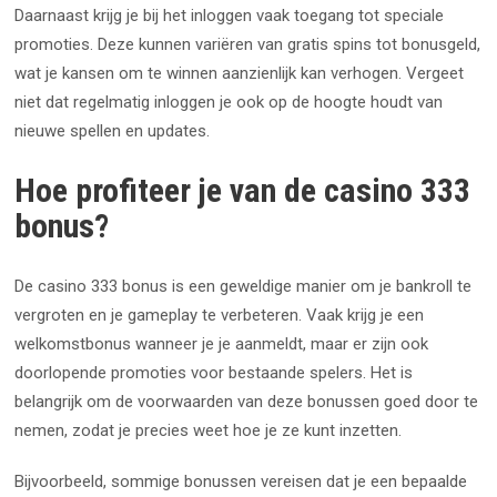
Daarnaast krijg je bij het inloggen vaak toegang tot speciale
promoties. Deze kunnen variëren van gratis spins tot bonusgeld,
wat je kansen om te winnen aanzienlijk kan verhogen. Vergeet
niet dat regelmatig inloggen je ook op de hoogte houdt van
nieuwe spellen en updates.
Hoe profiteer je van de casino 333
bonus?
De casino 333 bonus is een geweldige manier om je bankroll te
vergroten en je gameplay te verbeteren. Vaak krijg je een
welkomstbonus wanneer je je aanmeldt, maar er zijn ook
doorlopende promoties voor bestaande spelers. Het is
belangrijk om de voorwaarden van deze bonussen goed door te
nemen, zodat je precies weet hoe je ze kunt inzetten.
Bijvoorbeeld, sommige bonussen vereisen dat je een bepaalde