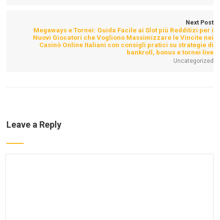
Next Post
Megaways e Tornei: Guida Facile ai Slot più Redditizi per i
Nuovi Giocatori che Vogliono Massimizzare le Vincite nei
Casinò Online Italiani con consigli pratici su strategie di
bankroll, bonus e tornei live
Uncategorized
Leave a Reply