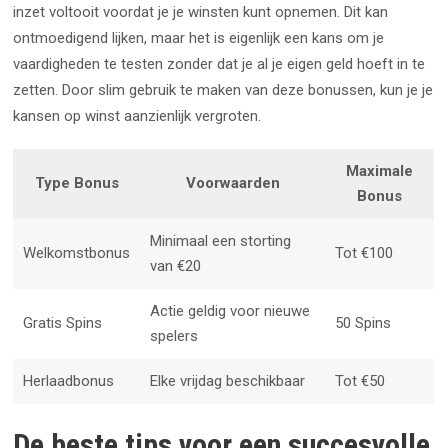
inzet voltooit voordat je je winsten kunt opnemen. Dit kan
ontmoedigend lijken, maar het is eigenlijk een kans om je
vaardigheden te testen zonder dat je al je eigen geld hoeft in te
zetten. Door slim gebruik te maken van deze bonussen, kun je je
kansen op winst aanzienlijk vergroten.
Maximale
Type Bonus
Voorwaarden
Bonus
Minimaal een storting
Welkomstbonus
Tot €100
van €20
Actie geldig voor nieuwe
Gratis Spins
50 Spins
spelers
Herlaadbonus
Elke vrijdag beschikbaar
Tot €50
De beste tips voor een succesvolle