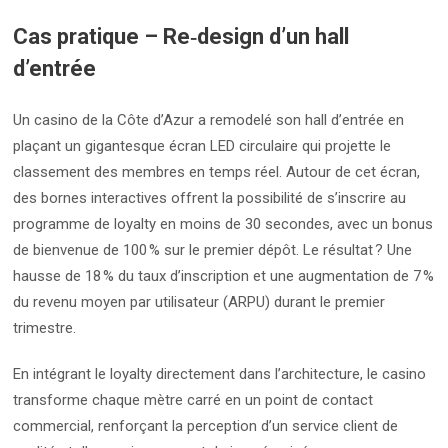
Cas pratique – Re‑design d’un hall
d’entrée
Un casino de la Côte d’Azur a remodelé son hall d’entrée en
plaçant un gigantesque écran LED circulaire qui projette le
classement des membres en temps réel. Autour de cet écran,
des bornes interactives offrent la possibilité de s’inscrire au
programme de loyalty en moins de 30 secondes, avec un bonus
de bienvenue de 100 % sur le premier dépôt. Le résultat ? Une
hausse de 18 % du taux d’inscription et une augmentation de 7 %
du revenu moyen par utilisateur (ARPU) durant le premier
trimestre.
En intégrant le loyalty directement dans l’architecture, le casino
transforme chaque mètre carré en un point de contact
commercial, renforçant la perception d’un service client de