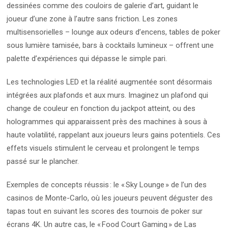
dessinées comme des couloirs de galerie d’art, guidant le
joueur d’une zone à l’autre sans friction. Les zones
multisensorielles – lounge aux odeurs d’encens, tables de poker
sous lumière tamisée, bars à cocktails lumineux – offrent une
palette d’expériences qui dépasse le simple pari.
Les technologies LED et la réalité augmentée sont désormais
intégrées aux plafonds et aux murs. Imaginez un plafond qui
change de couleur en fonction du jackpot atteint, ou des
hologrammes qui apparaissent près des machines à sous à
haute volatilité, rappelant aux joueurs leurs gains potentiels. Ces
effets visuels stimulent le cerveau et prolongent le temps
passé sur le plancher.
Exemples de concepts réussis : le « Sky Lounge » de l’un des
casinos de Monte-Carlo, où les joueurs peuvent déguster des
tapas tout en suivant les scores des tournois de poker sur
écrans 4K. Un autre cas, le « Food Court Gaming » de Las