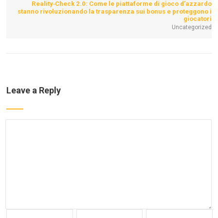
Reality‑Check 2.0: Come le piattaforme di gioco d’azzardo
stanno rivoluzionando la trasparenza sui bonus e proteggono i
giocatori
Uncategorized
Leave a Reply