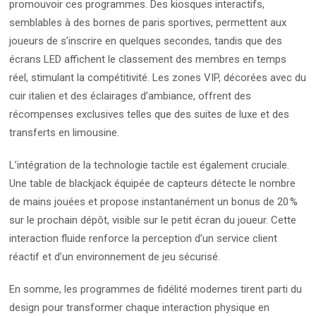
promouvoir ces programmes. Des kiosques interactifs,
semblables à des bornes de paris sportives, permettent aux
joueurs de s’inscrire en quelques secondes, tandis que des
écrans LED affichent le classement des membres en temps
réel, stimulant la compétitivité. Les zones VIP, décorées avec du
cuir italien et des éclairages d’ambiance, offrent des
récompenses exclusives telles que des suites de luxe et des
transferts en limousine.
L’intégration de la technologie tactile est également cruciale.
Une table de blackjack équipée de capteurs détecte le nombre
de mains jouées et propose instantanément un bonus de 20 %
sur le prochain dépôt, visible sur le petit écran du joueur. Cette
interaction fluide renforce la perception d’un service client
réactif et d’un environnement de jeu sécurisé.
En somme, les programmes de fidélité modernes tirent parti du
design pour transformer chaque interaction physique en