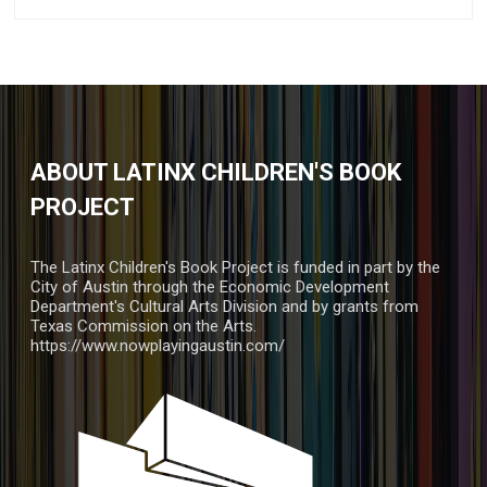
ABOUT LATINX CHILDREN'S BOOK
PROJECT
The Latinx Children's Book Project is funded in part by the
City of Austin through the Economic Development
Department's Cultural Arts Division and by grants from
Texas Commission on the Arts.
https://www.nowplayingaustin.com/