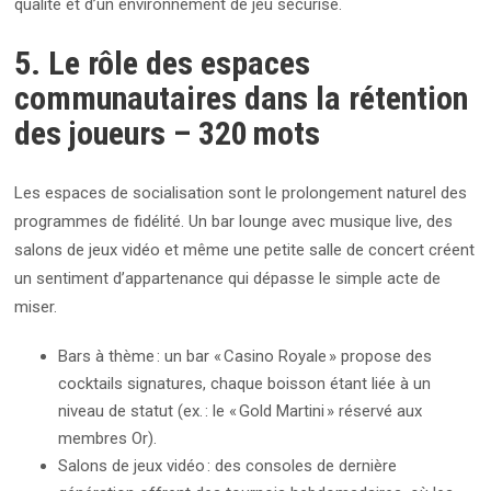
qualité et d’un environnement de jeu sécurisé.
5. Le rôle des espaces
communautaires dans la rétention
des joueurs – 320 mots
Les espaces de socialisation sont le prolongement naturel des
programmes de fidélité. Un bar lounge avec musique live, des
salons de jeux vidéo et même une petite salle de concert créent
un sentiment d’appartenance qui dépasse le simple acte de
miser.
Bars à thème : un bar « Casino Royale » propose des
cocktails signatures, chaque boisson étant liée à un
niveau de statut (ex. : le « Gold Martini » réservé aux
membres Or).
Salons de jeux vidéo : des consoles de dernière