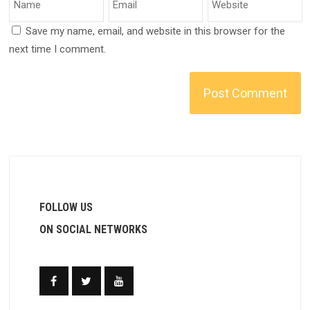
Save my name, email, and website in this browser for the
next time I comment.
FOLLOW US
ON SOCIAL NETWORKS