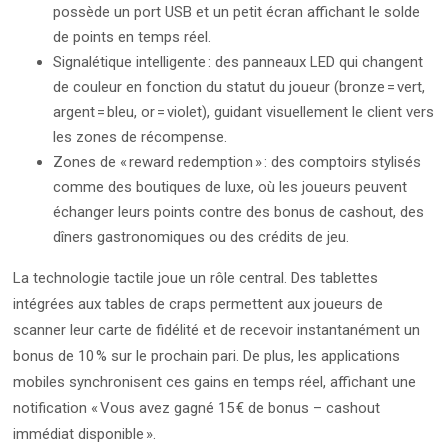
possède un port USB et un petit écran affichant le solde
de points en temps réel.
Signalétique intelligente : des panneaux LED qui changent
de couleur en fonction du statut du joueur (bronze = vert,
argent = bleu, or = violet), guidant visuellement le client vers
les zones de récompense.
Zones de « reward redemption » : des comptoirs stylisés
comme des boutiques de luxe, où les joueurs peuvent
échanger leurs points contre des bonus de cashout, des
dîners gastronomiques ou des crédits de jeu.
La technologie tactile joue un rôle central. Des tablettes
intégrées aux tables de craps permettent aux joueurs de
scanner leur carte de fidélité et de recevoir instantanément un
bonus de 10 % sur le prochain pari. De plus, les applications
mobiles synchronisent ces gains en temps réel, affichant une
notification « Vous avez gagné 15 € de bonus – cashout
immédiat disponible ».