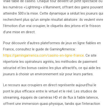
vraie table de casino. Chaque tour devient un petit spectacle où
les numéros « Lightning » s’illuminent, offrant des gains pouvant
atteindre 500 x la mise. Cette dynamique a séduit les joueurs qui
recherchent plus qu’un simple résultat aléatoire : ils veulent vivre
l’émotion d’un vrai croupier, le cliquetis des jetons et le frisson
d’une mise en direct.
Pour découvrir d’autres plateformes de jeux en ligne fiables en
France, consultez le guide de GamingAmerica :
https://gamingamerica.com/casino-en-ligne-france
. Ce site
répertorie les opérateurs agréés, les méthodes de paiement
sécurisé et les bonus casino les plus attractifs, ce qui aide les
joueurs à choisir un environnement sûr pour leurs parties.
Le recours aux croupiers en direct représente aujourd’hui le
pont le plus efficace entre le virtuel et le réel. Les studios de
streaming, équipés de caméras HD et de flux à faible latence,
offrent une immersion quasi‑physique, tandis que l’interaction