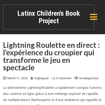
Latinx Children’s Book
Project
Lightning Roulette en direct :
l’expérience du croupier qui
transforme le jeu en
spectacle
March 11, 2026
mightyjuan
0 Comment
Uncategorized
Le phénomène Lightning Roulette a rapidement conquis l’univers
des casinos en ligne grâce à son mélange explosif de rapidité,
de multiplicateurs flamboyants et d’une ambiance qui rappelle la