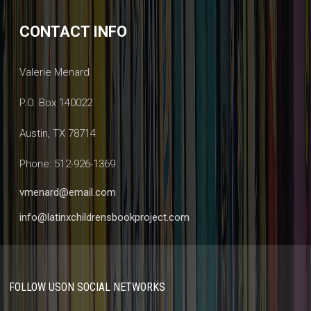
CONTACT INFO
Valerie Menard
P.O. Box 140022
Austin, TX 78714
Phone: 512-926-1369
vmenard@email.com
info@latinxchildrensbookproject.com
FOLLOW US
ON SOCIAL NETWORKS