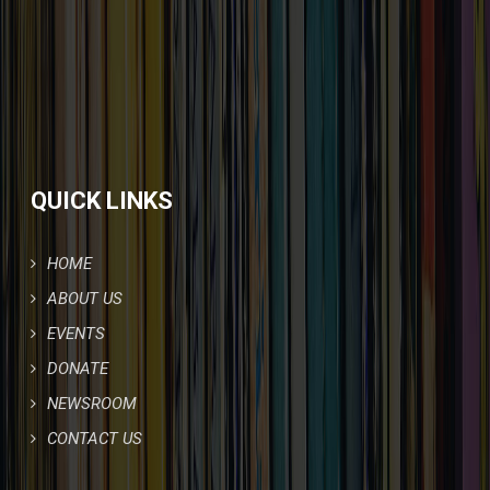
QUICK LINKS
HOME
ABOUT US
EVENTS
DONATE
NEWSROOM
CONTACT US