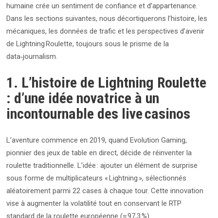
humaine crée un sentiment de confiance et d’appartenance.
Dans les sections suivantes, nous décortiquerons l’histoire, les
mécaniques, les données de trafic et les perspectives d’avenir
de Lightning Roulette, toujours sous le prisme de la
data‑journalism.
1. L’histoire de Lightning Roulette
: d’une idée novatrice à un
incontournable des live casinos
L’aventure commence en 2019, quand Evolution Gaming,
pionnier des jeux de table en direct, décide de réinventer la
roulette traditionnelle. L’idée : ajouter un élément de surprise
sous forme de multiplicateurs « Lightning », sélectionnés
aléatoirement parmi 22 cases à chaque tour. Cette innovation
vise à augmenter la volatilité tout en conservant le RTP
standard de la roulette européenne (≈ 97,3 %).