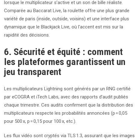
lorsque le multiplicateur s’active et un son de bille réaliste.
Comparée au Baccarat Live, la roulette offre une plus grande
variété de paris (inside, outside, voisins) et une interface plus
dynamique que le Blackjack Live, où l’accent est mis sur la
rapidité des décisions.
6. Sécurité et équité : comment
les plateformes garantissent un
jeu transparent
Les multiplicateurs Lightning sont générés par un RNG certifié
par eCOGRA et iTech Labs, avec des rapports d’audit publiés
chaque trimestre. Ces audits confirment que la distribution des
multiplicateurs respecte les probabilités annoncées (p = 0,05
pour 500 x, p = 0,15 pour 100 x, etc.).
Les flux vidéo sont cryptés via TLS 1.3, assurant que les images