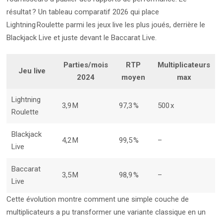
résultat ? Un tableau comparatif 2026 qui place
Lightning Roulette parmi les jeux live les plus joués, derrière le
Blackjack Live et juste devant le Baccarat Live.
Parties/mois
RTP
Multiplicateurs
Jeu live
2024
moyen
max
Lightning
3,9 M
97,3 %
500 x
Roulette
Blackjack
4,2 M
99,5 %
–
Live
Baccarat
3,5 M
98,9 %
–
Live
Cette évolution montre comment une simple couche de
multiplicateurs a pu transformer une variante classique en un