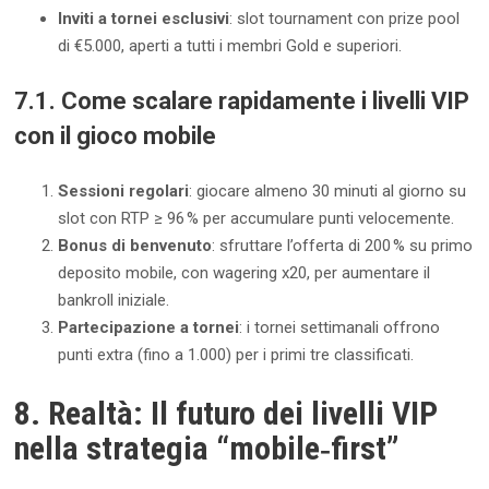
Inviti a tornei esclusivi
: slot tournament con prize pool
di €5.000, aperti a tutti i membri Gold e superiori.
7.1. Come scalare rapidamente i livelli VIP
con il gioco mobile
Sessioni regolari
: giocare almeno 30 minuti al giorno su
slot con RTP ≥ 96 % per accumulare punti velocemente.
Bonus di benvenuto
: sfruttare l’offerta di 200 % su primo
deposito mobile, con wagering x20, per aumentare il
bankroll iniziale.
Partecipazione a tornei
: i tornei settimanali offrono
punti extra (fino a 1.000) per i primi tre classificati.
8. Realtà: Il futuro dei livelli VIP
nella strategia “mobile‑first”