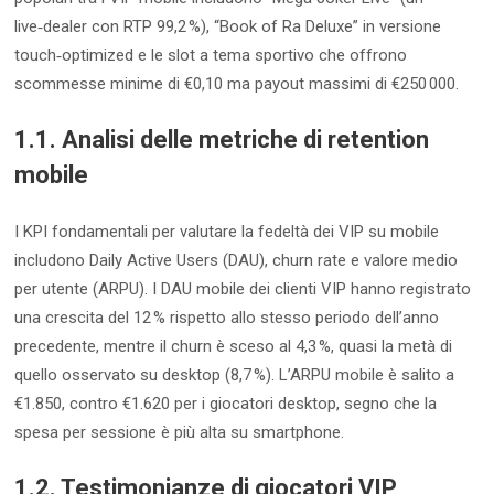
live‑dealer con RTP 99,2 %), “Book of Ra Deluxe” in versione
touch‑optimized e le slot a tema sportivo che offrono
scommesse minime di €0,10 ma payout massimi di €250 000.
1.1. Analisi delle metriche di retention
mobile
I KPI fondamentali per valutare la fedeltà dei VIP su mobile
includono Daily Active Users (DAU), churn rate e valore medio
per utente (ARPU). I DAU mobile dei clienti VIP hanno registrato
una crescita del 12 % rispetto allo stesso periodo dell’anno
precedente, mentre il churn è sceso al 4,3 %, quasi la metà di
quello osservato su desktop (8,7 %). L’ARPU mobile è salito a
€1.850, contro €1.620 per i giocatori desktop, segno che la
spesa per sessione è più alta su smartphone.
1.2. Testimonianze di giocatori VIP