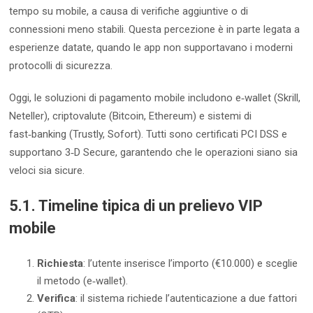
tempo su mobile, a causa di verifiche aggiuntive o di
connessioni meno stabili. Questa percezione è in parte legata a
esperienze datate, quando le app non supportavano i moderni
protocolli di sicurezza.
Oggi, le soluzioni di pagamento mobile includono e‑wallet (Skrill,
Neteller), criptovalute (Bitcoin, Ethereum) e sistemi di
fast‑banking (Trustly, Sofort). Tutti sono certificati PCI DSS e
supportano 3‑D Secure, garantendo che le operazioni siano sia
veloci sia sicure.
5.1. Timeline tipica di un prelievo VIP
mobile
Richiesta
: l’utente inserisce l’importo (€10.000) e sceglie
il metodo (e‑wallet).
Verifica
: il sistema richiede l’autenticazione a due fattori