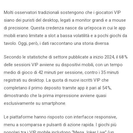
Molti osservatori tradizionali sostengono che i giocatori VIP
siano dei puristi del desktop, legati a monitor grandi e a mouse
di precisione. Questa credenza nasce da un’epoca in cui le app
mobili erano limitate a slot a bassa volatilità e a pochi giochi da
tavolo. Oggi, però, i dati raccontano una storia diversa.
Secondo le statistiche di settore pubblicate a inizio 2024, il 68 %
delle sessioni VIP avviene su dispositivi mobili, con un tempo
medio di gioco di 42 minuti per sessione, contro i 35 minuti
registrati su desktop. La quota di nuovi iscritti VIP che
completano il primo deposito tramite app è pari al 54 %,
dimostrando che la prima impressione avviene quasi
esclusivamente su smartphone.
Le piattaforme hanno risposto con interfacce responsive,
menu a scomparsa e pulsanti di azione rapida. I giochi più
popolari tra i VIP mobile includono “Mega Joker Live” (un