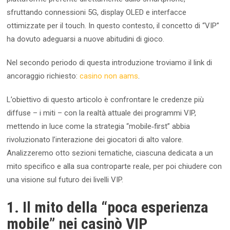
sfruttando connessioni 5G, display OLED e interfacce
ottimizzate per il touch. In questo contesto, il concetto di “VIP”
ha dovuto adeguarsi a nuove abitudini di gioco.
Nel secondo periodo di questa introduzione troviamo il link di
ancoraggio richiesto:
casino non aams
.
L’obiettivo di questo articolo è confrontare le credenze più
diffuse – i miti – con la realtà attuale dei programmi VIP,
mettendo in luce come la strategia “mobile‑first” abbia
rivoluzionato l’interazione dei giocatori di alto valore.
Analizzeremo otto sezioni tematiche, ciascuna dedicata a un
mito specifico e alla sua controparte reale, per poi chiudere con
una visione sul futuro dei livelli VIP.
1. Il mito della “poca esperienza
mobile” nei casinò VIP