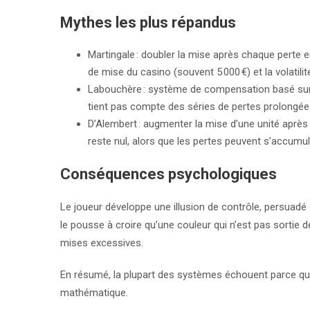
Mythes les plus répandus
Martingale : doubler la mise après chaque perte e
de mise du casino (souvent 5 000 €) et la volatilit
Labouchère : système de compensation basé sur un
tient pas compte des séries de pertes prolongée
D’Alembert : augmenter la mise d’une unité après
reste nul, alors que les pertes peuvent s’accumul
Conséquences psychologiques
Le joueur développe une illusion de contrôle, persuadé qu
le pousse à croire qu’une couleur qui n’est pas sortie 
mises excessives.
En résumé, la plupart des systèmes échouent parce qu’i
mathématique.