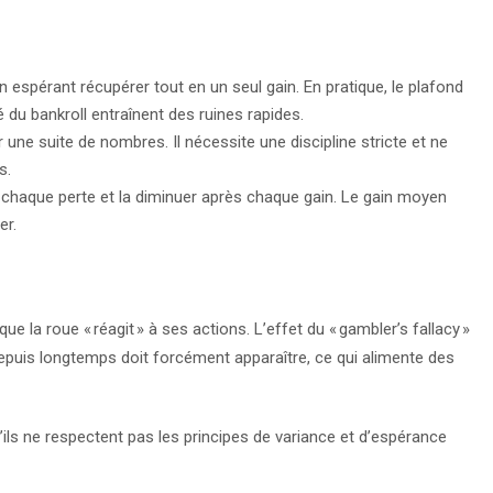
n espérant récupérer tout en un seul gain. En pratique, le plafond
é du bankroll entraînent des ruines rapides.
e suite de nombres. Il nécessite une discipline stricte et ne
s.
 chaque perte et la diminuer après chaque gain. Le gain moyen
er.
e la roue « réagit » à ses actions. L’effet du « gambler’s fallacy »
depuis longtemps doit forcément apparaître, ce qui alimente des
ls ne respectent pas les principes de variance et d’espérance