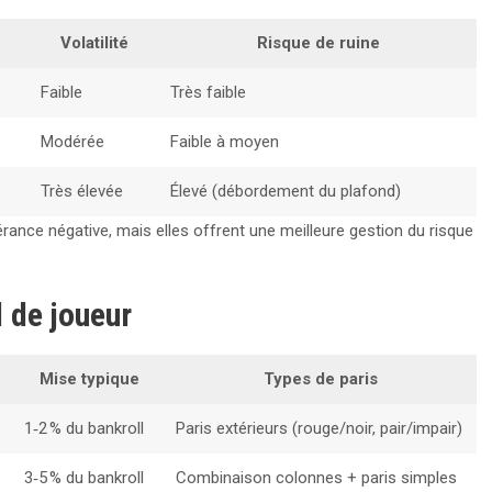
Volatilité
Risque de ruine
Faible
Très faible
Modérée
Faible à moyen
Très élevée
Élevé (débordement du plafond)
ance négative, mais elles offrent une meilleure gestion du risque
l de joueur
Mise typique
Types de paris
1‑2 % du bankroll
Paris extérieurs (rouge/noir, pair/impair)
s
3‑5 % du bankroll
Combinaison colonnes + paris simples