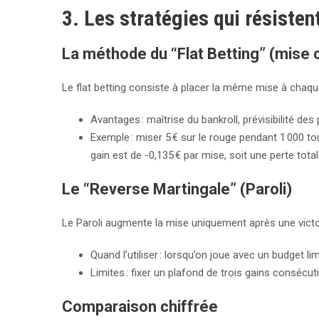
3. Les stratégies qui résistent
La méthode du “Flat Betting” (mise 
Le flat betting consiste à placer la même mise à chaque
Avantages : maîtrise du bankroll, prévisibilité des 
Exemple : miser 5 € sur le rouge pendant 1 000 t
gain est de -0,135 € par mise, soit une perte total
Le “Reverse Martingale” (Paroli)
Le Paroli augmente la mise uniquement après une victo
Quand l’utiliser : lorsqu’on joue avec un budget li
Limites : fixer un plafond de trois gains consécutif
Comparaison chiffrée