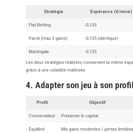
Stratégie
Espérance (€/mise)
Flat Betting
-0,135
Paroli (max 3 gains)
-0,135 (identique)
Martingale
-0,135
Les deux stratégies réalistes conservent la même espér
grâce à une volatilité maîtrisée.
4. Adapter son jeu à son profi
Profil
Objectif
Conservateur
Préserver le capital
Équilibré
Mix gains modestes / pertes limitée