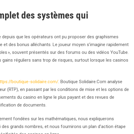
omplet des systèmes qui
nte depuis que les opérateurs ont pu proposer des graphismes
ce et des bonus alléchants. Le joueur moyen s’imagine rapidement
libles », souvent présentés sur des forums ou des vidéos YouTube.
s gains réguliers sans trop de risques, surtout lorsque les casinos
ttps://boutique-solidaire.com/
. Boutique Solidaire.Com analyse
ueur (RTP), en passant par les conditions de mise et les options de
sements du casino en ligne le plus payant et des revues de
ification de documents.
ellement fondées sur les mathématiques, nous expliquerons
i des grands nombres, et nous fournirons un plan d’action étape