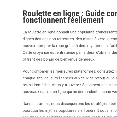
Roulette en ligne : Guide c
fonctionnent réellement
La roulette en ligne connaît une popularité grandissa
dignes des casinos terrestres, des mises à zéro laten
pouvoir dompter la roue grâce à des « systèmes infail
Cette croyance est entretenue par le désir d’obtenir de
offrent des bonus de bienvenue généreux.
Pour comparer les meilleures plateformes, consultez
h
chaque site, de leurs licences aux taux de retour au jo
retrait immédiat. Vous y trouverez également des clas
nouveaux casino en ligne qui ne demandent aucune vér
Dans cet article, nous disséquerons les stratégies ré
pourquoi les mythes populaires s’effondrent sous la lo