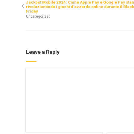
Jackpot Mobile 2024: Come Apple Pay e Google Pay sta
rivoluzionando i giochi d’azzardo online durante il Black
Friday
Uncategorized
Leave a Reply