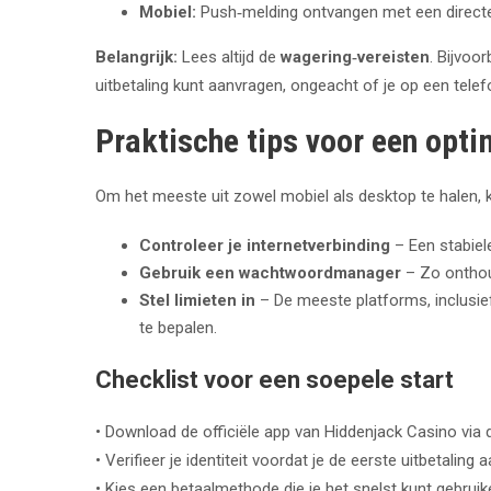
Mobiel:
Push‑melding ontvangen met een directe 
Belangrijk:
Lees altijd de
wagering‑vereisten
. Bijvoo
uitbetaling kunt aanvragen, ongeacht of je op een tele
Praktische tips voor een opti
Om het meeste uit zowel mobiel als desktop te halen, 
Controleer je internetverbinding
– Een stabiel
Gebruik een wachtwoordmanager
– Zo onthoud
Stel limieten in
– De meeste platforms, inclusief
te bepalen.
Checklist voor een soepele start
• Download de officiële app van Hiddenjack Casino via 
• Verifieer je identiteit voordat je de eerste uitbetaling 
• Kies een betaalmethode die je het snelst kunt gebruike