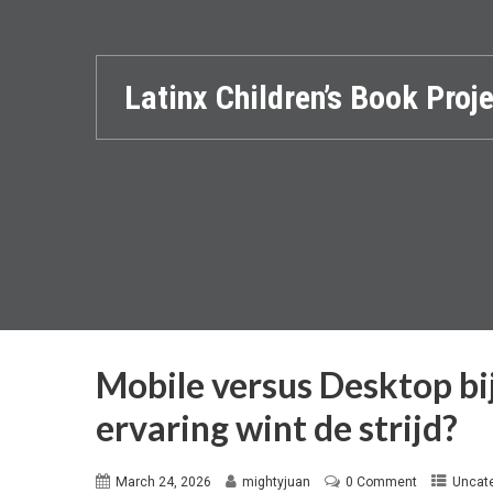
Latinx Children’s Book
Proj
Mobile versus Desktop bi
ervaring wint de strijd?
March 24, 2026
mightyjuan
0 Comment
Uncat