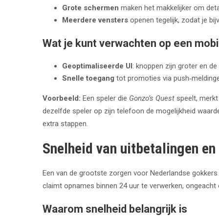
Grote schermen
maken het makkelijker om detail
Meerdere vensters
openen tegelijk, zodat je bijv
Wat je kunt verwachten op een mobi
Geoptimaliseerde UI
: knoppen zijn groter en de
Snelle toegang
tot promoties via push‑meldinge
Voorbeeld:
Een speler die
Gonzo’s Quest
speelt, merkt 
dezelfde speler op zijn telefoon de mogelijkheid waar
extra stappen.
Snelheid van uitbetalingen en 
Een van de grootste zorgen voor Nederlandse gokkers
claimt opnames binnen 24 uur te verwerken, ongeacht of
Waarom snelheid belangrijk is