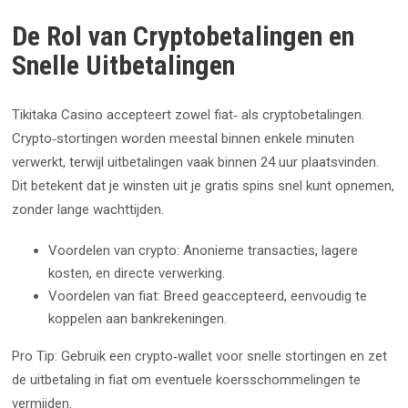
De Rol van Cryptobetalingen en
Snelle Uitbetalingen
Tikitaka Casino accepteert zowel fiat‑ als cryptobetalingen.
Crypto‑stortingen worden meestal binnen enkele minuten
verwerkt, terwijl uitbetalingen vaak binnen 24 uur plaatsvinden.
Dit betekent dat je winsten uit je gratis spins snel kunt opnemen,
zonder lange wachttijden.
Voordelen van crypto: Anonieme transacties, lagere
kosten, en directe verwerking.
Voordelen van fiat: Breed geaccepteerd, eenvoudig te
koppelen aan bankrekeningen.
Pro Tip: Gebruik een crypto‑wallet voor snelle stortingen en zet
de uitbetaling in fiat om eventuele koersschommelingen te
vermijden.