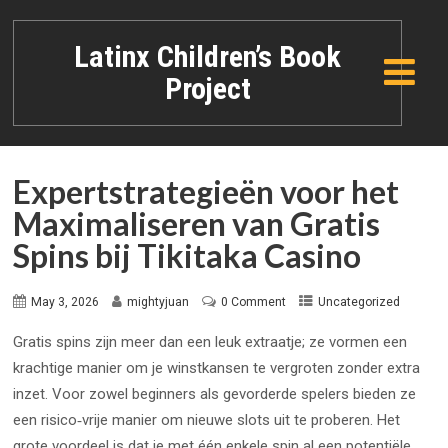
Latinx Children’s Book
Project
Expertstrategieën voor het
Maximaliseren van Gratis
Spins bij Tikitaka Casino
May 3, 2026
mightyjuan
0 Comment
Uncategorized
Gratis spins zijn meer dan een leuk extraatje; ze vormen een
krachtige manier om je winstkansen te vergroten zonder extra
inzet. Voor zowel beginners als gevorderde spelers bieden ze
een risico‑vrije manier om nieuwe slots uit te proberen. Het
grote voordeel is dat je met één enkele spin al een potentiële