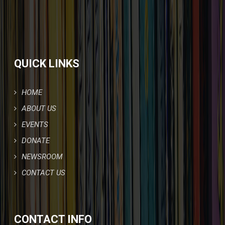
QUICK LINKS
HOME
ABOUT US
EVENTS
DONATE
NEWSROOM
CONTACT US
CONTACT INFO