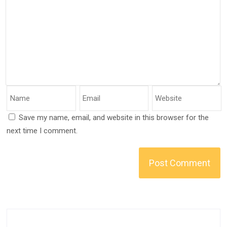
Save my name, email, and website in this browser for the
next time I comment.