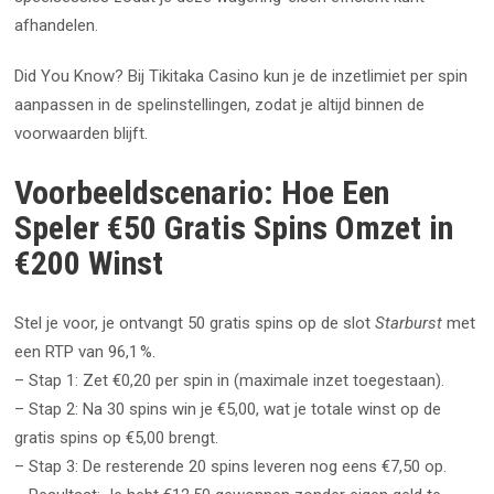
afhandelen.
Did You Know? Bij Tikitaka Casino kun je de inzetlimiet per spin
aanpassen in de spelinstellingen, zodat je altijd binnen de
voorwaarden blijft.
Voorbeeldscenario: Hoe Een
Speler €50 Gratis Spins Omzet in
€200 Winst
Stel je voor, je ontvangt 50 gratis spins op de slot
Starburst
met
een RTP van 96,1 %.
– Stap 1: Zet €0,20 per spin in (maximale inzet toegestaan).
– Stap 2: Na 30 spins win je €5,00, wat je totale winst op de
gratis spins op €5,00 brengt.
– Stap 3: De resterende 20 spins leveren nog eens €7,50 op.