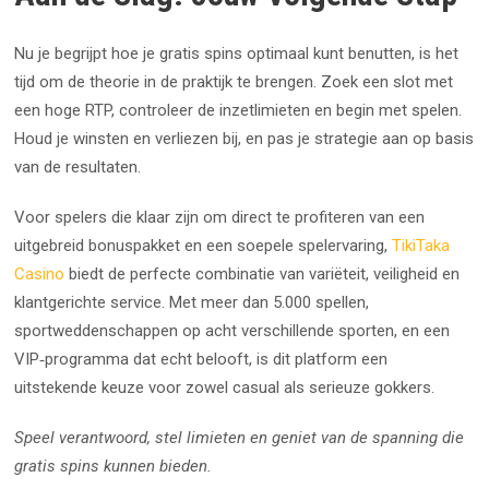
Nu je begrijpt hoe je gratis spins optimaal kunt benutten, is het
tijd om de theorie in de praktijk te brengen. Zoek een slot met
een hoge RTP, controleer de inzetlimieten en begin met spelen.
Houd je winsten en verliezen bij, en pas je strategie aan op basis
van de resultaten.
Voor spelers die klaar zijn om direct te profiteren van een
uitgebreid bonuspakket en een soepele spelervaring,
TikiTaka
Casino
biedt de perfecte combinatie van variëteit, veiligheid en
klantgerichte service. Met meer dan 5.000 spellen,
sportweddenschappen op acht verschillende sporten, en een
VIP‑programma dat echt belooft, is dit platform een
uitstekende keuze voor zowel casual als serieuze gokkers.
Speel verantwoord, stel limieten en geniet van de spanning die
gratis spins kunnen bieden.