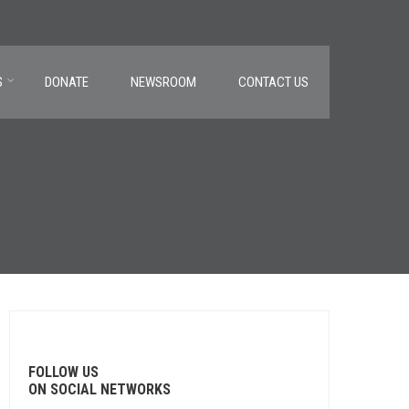
S
DONATE
NEWSROOM
CONTACT US
FOLLOW US
ON SOCIAL NETWORKS