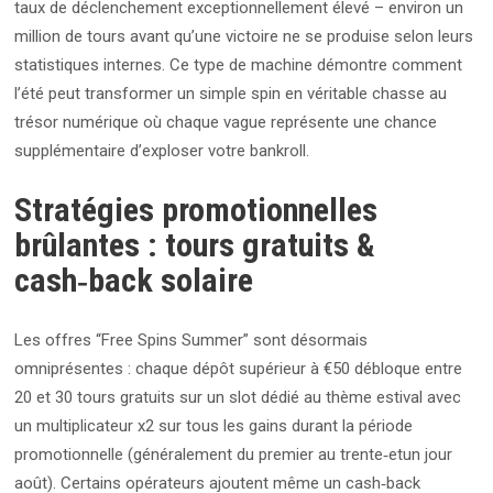
taux de déclenchement exceptionnellement élevé – environ un
million de tours avant qu’une victoire ne se produise selon leurs
statistiques internes. Ce type de machine démontre comment
l’été peut transformer un simple spin en véritable chasse au
trésor numérique où chaque vague représente une chance
supplémentaire d’exploser votre bankroll.
Stratégies promotionnelles
brûlantes : tours gratuits &
cash‑back solaire
Les offres “Free Spins Summer” sont désormais
omniprésentes : chaque dépôt supérieur à €50 débloque entre
20 et 30 tours gratuits sur un slot dédié au thème estival avec
un multiplicateur x2 sur tous les gains durant la période
promotionnelle (généralement du premier au trente‑etun jour
août). Certains opérateurs ajoutent même un cash‑back