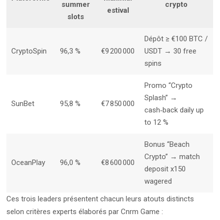
summer
crypto
estival
slots
Dépôt ≥ €100 BTC /
CryptoSpin
96,3 %
€9 200 000
USDT → 30 free
spins
Promo “Crypto
Splash” →
SunBet
95,8 %
€7 850 000
cash‑back daily up
to 12 %
Bonus “Beach
Crypto” → match
OceanPlay
96,0 %
€8 600 000
deposit x150
wagered
Ces trois leaders présentent chacun leurs atouts distincts
selon critères experts élaborés par Cnrm Game :