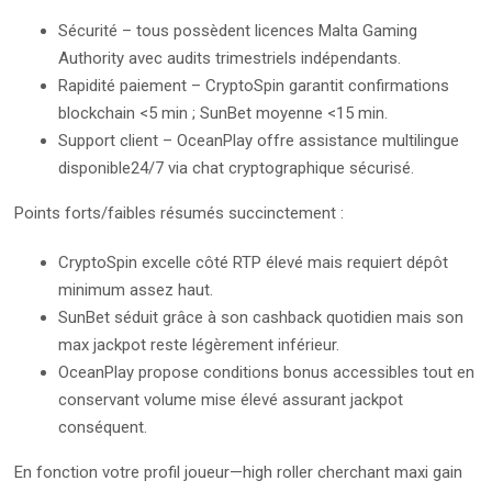
Sécurité – tous possèdent licences Malta Gaming
Authority avec audits trimestriels indépendants.
Rapidité paiement – CryptoSpin garantit confirmations
blockchain <5 min ; SunBet moyenne <15 min.
Support client – OceanPlay offre assistance multilingue
disponible24/7 via chat cryptographique sécurisé.
Points forts/faibles résumés succinctement :
CryptoSpin excelle côté RTP élevé mais requiert dépôt
minimum assez haut.
SunBet séduit grâce à son cashback quotidien mais son
max jackpot reste légèrement inférieur.
OceanPlay propose conditions bonus accessibles tout en
conservant volume mise élevé assurant jackpot
conséquent.
En fonction votre profil joueur—high roller cherchant maxi gain