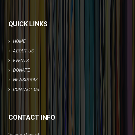
QUICK LINKS
HOME
ABOUT US
EVENTS
DONATE
NEWSROOM
CONTACT US
CONTACT INFO