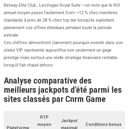
Betway Elite Club , LeoVegas Royal Suite —on note que le ROI
annuel moyen passe facilement from ~12 % chez membres
standards à près ​de ​28 % chez top tier lorsqu’ils exploitent
pleinement ces offres étendues pendant toute la période
estivale.
Ces chiffres démontrent clairement pourquoi investir dans son
statut VIP représente aujourd’hui non seulement un gage
prestige mais surtout une réelle stratégie financière rentable
lorsqu’il fait chaud dehors.
Analyse comparative des
meilleurs jackpots d’été parmi les
sites classés par Cnrm Game
RTP
Jackpot
moyen
Conditions bonus
Plateforme
maximal