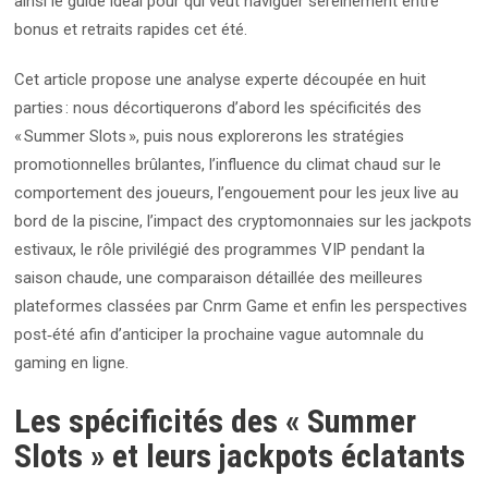
ainsi le guide idéal pour qui veut naviguer sereinement entre
bonus et retraits rapides cet été.
Cet article propose une analyse experte découpée en huit
parties : nous décortiquerons d’abord les spécificités des
« Summer Slots », puis nous explorerons les stratégies
promotionnelles brûlantes, l’influence du climat chaud sur le
comportement des joueurs, l’engouement pour les jeux live au
bord de la piscine, l’impact des cryptomonnaies sur les jackpots
estivaux, le rôle privilégié des programmes VIP pendant la
saison chaude, une comparaison détaillée des meilleures
plateformes classées par Cnrm Game et enfin les perspectives
post‑été afin d’anticiper la prochaine vague automnale du
gaming en ligne.
Les spécificités des « Summer
Slots » et leurs jackpots éclatants