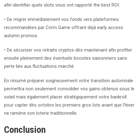
afin identifier quels slots vous ont rapporté the best ROI.
• De migrer immédiatement vos fonds vers plateformes
recommandées par Cnrm Game offrant déjà early access
autumn promos.
• De sécuriser vos retraits cryptos dès maintenant afin profiter
ensuite pleinement des éventuels boostes saisonniers sans
perte liée aux fluctuations marché.
En résumé préparer soigneusement votre transition automnale
permettra non seulement consolider vos gains obtenus sous le
soleil mais également placer stratégiquement votre bankroll
pour capter dès octobre les premiers gros lots avant que l’hiver
ne ramène son loterie traditionnelle.
Conclusion